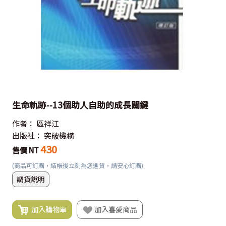
生命軌跡--13個助人自助的成長關鍵
作者：
區祥江
出版社：
突破機構
430
售價 NT
(商品可訂購，結帳後立刻為您進貨，請安心訂購)
調貨說明
加入購物車
加入喜愛商品