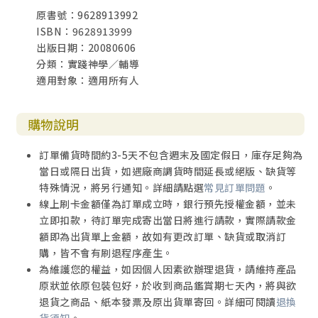
原書號：9628913992
ISBN：9628913999
出版日期：20080606
分類：實踐神學／輔導
適用對象：適用所有人
購物說明
訂單備貨時間約3-5天不包含週末及國定假日，庫存足夠為
當日或隔日出貨，如遇廠商調貨時間延長或絕版、缺貨等
特殊情況，將另行通知。詳細請點選
常見訂單問題
。
線上刷卡金額僅為訂單成立時，銀行預先授權金額，並未
立即扣款，待訂單完成寄出當日將進行請款，實際請款金
額即為出貨單上金額，故如有更改訂單、缺貨或取消訂
購，皆不會有刷退程序產生。
為維護您的權益，如因個人因素欲辦理退貨，請維持產品
原狀並依原包裝包好，於收到商品鑑賞期七天內，將與欲
退貨之商品、紙本發票及原出貨單寄回。詳細可閱讀
退換