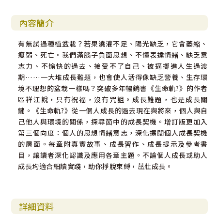
內容簡介
有無試過種植盆栽？若果澆灌不足、陽光缺乏，它會萎縮、
瘦弱、死亡。我們滿腦子負面思想、不懂表達情緒、缺乏意
志力、不愉快的過去、接受不了自己、被逼擲進人生過渡
期……一大堆成長難題，也會使人活得像缺乏營養、生存環
境不理想的盆栽一樣嗎？突破多年暢銷書《生命軌?》的作者
區祥江說，只有祝福，沒有咒詛。成長難題，也是成長關
鍵。《生命軌?》從一個人成長的過去現在與將來，個人與自
己他人與環境的關係，探尋箇中的成長契機。增訂版更加入
第三個向度：個人的思想情緒意志，深化擴闊個人成長契機
的層面。每章附真實故事、成長習作、成長提示及參考書
目，讓讀者深化認識及應用各章主題。不論個人成長或助人
成長均適合細讀實踐，助你掙脫束縛，茁壯成長。
詳細資料