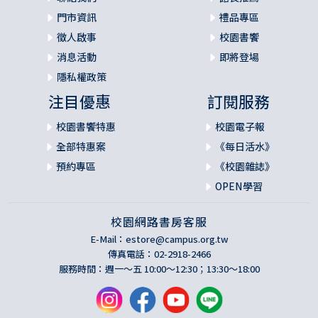
門市資訊
禮品專區
徵人啟事
校園書饗
消息活動
即將登場
隱私權政策
注目優惠
訂閱服務
校園書饗特惠
校園電子報
全部特惠案
《每日活水》
預約專區
《校園雜誌》
OPEN學習
校園網路書房客服
E-Mail：
estore@campus.org.tw
傳真電話：02-2918-2466
服務時間：週一～五 10:00～12:30；13:30～18:00