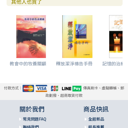
其他人也買了
教會中的牧養關顧
釋放潔淨禱告手冊
記憶的治療者-
付款方式：
傳真刷卡、虛擬轉帳、郵
政劃撥、超商取貨付款
關於我們
商品快訊
常見問題FAQ
全館新品
聯絡我們
館長推薦