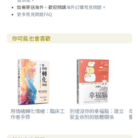
貨須知
。
如需寄送海外，歡迎閱讀
海外訂購常見問題
。
更多常見問題FAQ
你可能也會喜歡
用情緒轉化情緒：臨床工
別埋沒你的幸福腦：建立
母親
作者手冊
安全依附的肢體關係
響走