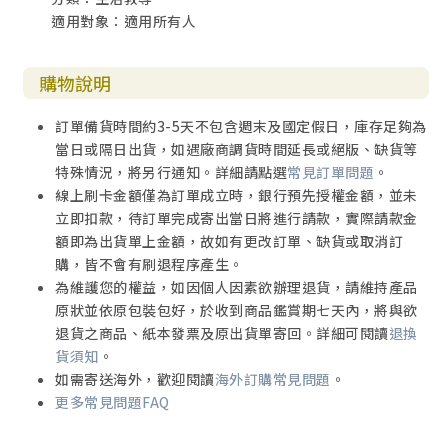
適用對象：適用所有人
購物說明
訂單備貨時間約3-5天不包含週末及國定假日，庫存足夠為
當日或隔日出貨，如遇廠商調貨時間延長或絕版、缺貨等
特殊情況，將另行通知。詳細請點選
常見訂單問題
。
線上刷卡金額僅為訂單成立時，銀行預先授權金額，並未
立即扣款，待訂單完成寄出當日將進行請款，實際請款金
額即為出貨單上金額，故如有更改訂單、缺貨或取消訂
購，皆不會有刷退程序產生。
為維護您的權益，如因個人因素欲辦理退貨，請維持產品
原狀並依原包裝包好，於收到商品鑑賞期七天內，將與欲
退貨之商品、紙本發票及原出貨單寄回。詳細可閱讀
退換
貨須知
。
如需寄送海外，歡迎閱讀
海外訂購常見問題
。
更多常見問題FAQ