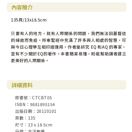
內容簡介
135頁/13x18.5cm
只要有人的地方，就有人際關係的問題，我們無法因基督徒
的緣故而免疫。所幸聖經中充滿了許多與人相處的智慧，可
與今日心理學互相印證運用。作者是研究 EQ 和AQ 的專家，
並有不少關於EQ的著作。本書簡潔易懂，盼能幫助讀者建立
更美好的人際關係。
詳細資料
原書號：CTCBT05
ISBN：9881895154
出版日期：20110101
頁數：135
尺寸：13 x 18.5cm
分類：生活教導