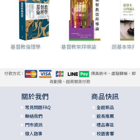
基督教倫理學
基督教崇拜導論
超基本崇拜通論
付款方式：
傳真刷卡、虛擬轉帳、郵
政劃撥、超商取貨付款
關於我們
商品快訊
常見問題FAQ
全館新品
聯絡我們
館長推薦
門市資訊
禮品專區
徵人啟事
校園書饗