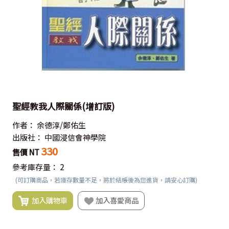
聖經教我人際關係(增訂版)
作者：
余德淳/鄭佑生
出版社：
中國浸信會神學院
330
售價 NT
參考庫存量：
2
(可訂購商品，若庫存數量不足，將於結帳後為您進貨，請安心訂購)
加入購物車
加入喜愛商品