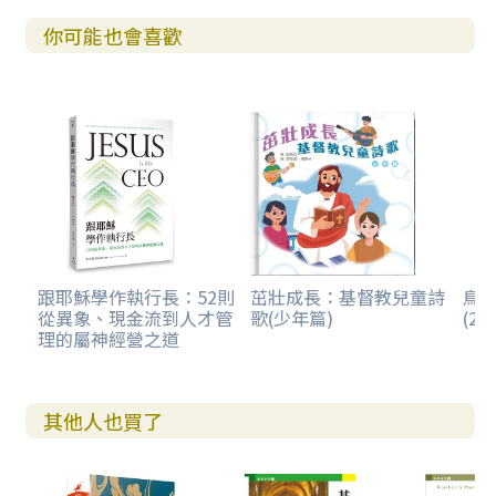
你可能也會喜歡
跟耶穌學作執行長：52則
茁壯成長：基督教兒童詩
鳥瞰
從異象、現金流到人才管
歌(少年篇)
(20
理的屬神經營之道
其他人也買了