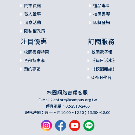
門市資訊
禮品專區
徵人啟事
校園書饗
消息活動
即將登場
隱私權政策
注目優惠
訂閱服務
校園書饗特惠
校園電子報
全部特惠案
《每日活水》
預約專區
《校園雜誌》
OPEN學習
校園網路書房客服
E-Mail：
estore@campus.org.tw
傳真電話：02-2918-2466
服務時間：週一～五 10:00～12:30；13:30～18:00