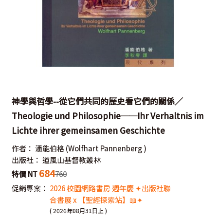
神學與哲學--從它們共同的歷史看它們的關係／
Theologie und Philosophie──Ihr Verhaltnis im
Lichte ihrer gemeinsamen Geschichte
作者：
潘能伯格
(Wolfhart Pannenberg )
出版社：
道風山基督教叢林
684
特價 NT
760
促銷專案：
2026 校園網路書房 週年慶 ✦出版社聯
合書展 x 【聖經探索站】📖✦
( 2026年08月31日止 )