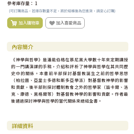
參考庫存量：
1
(可訂購商品，若庫存數量不足，將於結帳後為您進貨，請安心訂購)
加入購物車
加入喜愛商品
內容簡介
《神學與哲學》是潘能伯格在慕尼黑大學數十年來定期講授
的一門講演課的手稿，介紹和評析了神學與哲學在其共同歷
史中的關係。本書前半部探討基督教誕生之前的哲學思想
（柏拉圖、亞里士多德和斯多亞學派）對基督教神學的影響
和貢獻，後半部則探討體制教會之外的哲學家（笛卡爾、洛
克、康德、黑格爾等）對基督教神學的影響和貢獻。作者最
後通過探討神學與哲學的當代關係來總結全書。
詳細資料