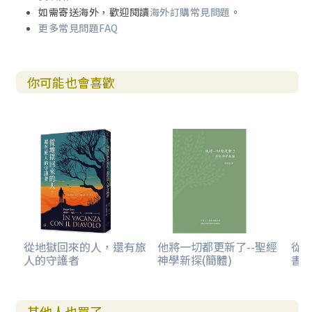
如需寄送海外，歡迎閱讀
海外訂購常見問題
。
更多常見問題FAQ
你可能也會喜歡
從地獄回來的人，還有旅
他將一切都更新了--聖經
從
人的守護者
神學新探(簡體)
書卷
其他人也買了