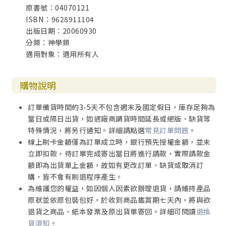
原書號：04070121
ISBN：9628911104
出版日期：20060930
分類：神學類
適用對象：適用所有人
購物說明
訂單備貨時間約3-5天不包含週末及國定假日，庫存足夠為
當日或隔日出貨，如遇廠商調貨時間延長或絕版、缺貨等
特殊情況，將另行通知。詳細請點選
常見訂單問題
。
線上刷卡金額僅為訂單成立時，銀行預先授權金額，並未
立即扣款，待訂單完成寄出當日將進行請款，實際請款金
額即為出貨單上金額，故如有更改訂單、缺貨或取消訂
購，皆不會有刷退程序產生。
為維護您的權益，如因個人因素欲辦理退貨，請維持產品
原狀並依原包裝包好，於收到商品鑑賞期七天內，將與欲
退貨之商品、紙本發票及原出貨單寄回。詳細可閱讀
退換
貨須知
。