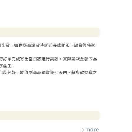
日出貨，如遇廠商調貨時間延長或絕版、缺貨等特殊
待訂單完成寄出當日將進行請款，實際請款金額即為
序產生。
包裝包好，於收到商品鑑賞期七天內，將與欲退貨之
more