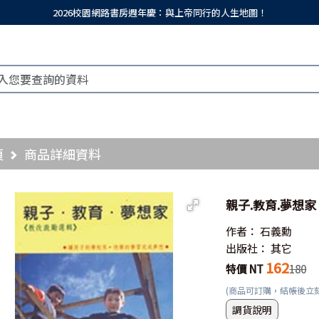
2026校園網路書房週年慶：與上帝同行的人生地圖！
頁
商品詳細資料
親子.教育.夢想家
作者：
石義勳
出版社：
其它
162
特價 NT
180
(商品可訂購，結帳後立
調貨說明