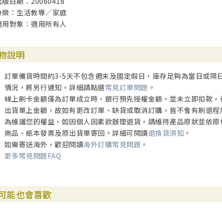
出版日期：20060418
分類：生活教導／家庭
適用對象：適用所有人
物說明
訂單備貨時間約3-5天不包含週末及國定假日，庫存足夠為當日或隔
情況，將另行通知。詳細請點選
常見訂單問題
。
線上刷卡金額僅為訂單成立時，銀行預先授權金額，並未立即扣款，
出貨單上金額，故如有更改訂單、缺貨或取消訂購，皆不會有刷退程
為維護您的權益，如因個人因素欲辦理退貨，請維持產品原狀並依原
商品、紙本發票及原出貨單寄回。詳細可閱讀
退換貨須知
。
如需寄送海外，歡迎閱讀
海外訂購常見問題
。
更多常見問題FAQ
可能也會喜歡