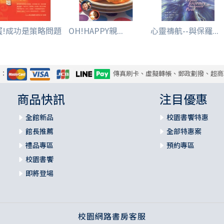
蛋!成功是策略問題
OH!HAPPY親...
心靈禱航--與保羅...
式：
傳真刷卡、虛擬轉帳、郵政劃撥、超商
商品快訊
注目優惠
全館新品
校園書饗特惠
館長推薦
全部特惠案
禮品專區
預約專區
校園書饗
即將登場
校園網路書房客服