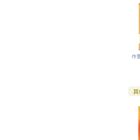
其 他 中 外 文 聖 經
新 約 歷 史 書
青 少 年
靈 恩
研 經 材 料
詩 、 散 文
福 音 包 裝 用 品
聖 經 故 事
約 拿 書
約 翰 福 音
加 拉 太 書
雅 各 書
啟 示 錄
信 徒 神 學
福 音 明 信 片 . 書 籤
成 人
教 育
兒 童 教 材
劇 本 遊 戲
福 音 文 具 雜 貨
聖 經 神 學
彌 迦 書
以 弗 所 書
彼 得 前 書
使 徒 行 傳
靈 界
福 音 季 節 卡
職 業
文 字 工 作
青 少 年 教 材
兒 童 故 事 C D
偽 經 次 經
那 鴻 書
腓 立 比 書
彼 得 後 書
福 音 小 禮 卡
特 殊 問 題
小 組 教 會
幼 稚 教 材
畫 冊
哈 巴 谷 書
歌 羅 西 書
約 翰 壹 、 貳 、 參 書
其 他 福 音 卡 片
作
生 活 教 導
成 人 教 材
西 番 雅 書
帖 撒 羅 尼 迦 前 後
猶 大 書
主 日 學 教 材
哈 該 書
提 摩 太 前 後
其
歸 納 法 研 經
撒 迦 利 亞 書
提 多 書
紙 品
瑪 拉 基 書
腓 利 門 書
教 牧 書 信