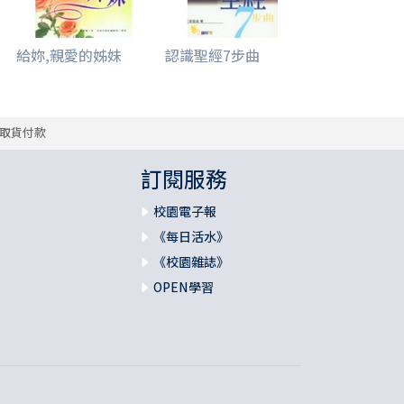
給妳,親愛的姊妹
認識聖經7步曲
取貨付款
訂閱服務
校園電子報
《每日活水》
《校園雜誌》
OPEN學習