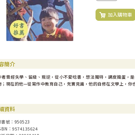
加入購物車
容簡介
作者曾經失學、留級、叛逆，從小不愛唸書，想法獨特，調皮搗蛋，是
物；現在的他—從寫作中教育自己，充實見識，他的自修在文學上，你
細資料
原書號：950523
SBN：9574135624