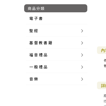
商品分類
電 子 書
聖 經
基 督 教 書 籍
新 舊 約 聖 經
內
福 音 禮 品
簡 體 聖 經
聖 經 論 叢
和 合 本
一 般 禮 品
英 文 聖 經
神 學 類
福 音 飾 品 配 件
和 合 本 標 點
參 考 書 工 具 書
音 樂
外 文 聖 經
實 踐 神 學
福 音 家 飾 用 品
一 般 卡 片
新 標 點 和 合 本
K J V
摩 西 五 經
系 統 神 學
福 音 項 鍊
讀 經 法
詳
中 外 文 聖 經
教 會 歷 史
福 音 生 活 雜 貨
一 般 文 具
詩 本 樂 譜
和 合 本 修 訂 版
E S V
歷 史 書
神 、 創 造
宣 教 差 傳
福 音 耳 環 / 耳 夾
福 音 桌 飾 品
萬 用 卡
釋 經 法
創 世 記
I
註 釋 本 聖 經
生 命 造 就
福 音 食 器 廚 房
食 器 廚 房
C D
現 代 中 文 譯 本
G N B
和 合 本 / N I V
舊 約 註 釋
基 督
社 會 參 與
歷 史
福 音 手 環 / 手 鍊
福 音 布 軸 掛 畫
福 音 服 飾 布 品
貼 紙
日 記 . 筆 記
音 樂 叢 書
聖 經 概 論
出 埃 及 記
約 書 亞 記