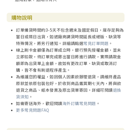
購物說明
訂單備貨時間約3-5天不包含週末及國定假日，庫存足夠為
當日或隔日出貨，如遇廠商調貨時間延長或絕版、缺貨等
特殊情況，將另行通知。詳細請點選
常見訂單問題
。
線上刷卡金額僅為訂單成立時，銀行預先授權金額，並未
立即扣款，待訂單完成寄出當日將進行請款，實際請款金
額即為出貨單上金額，故如有更改訂單、缺貨或取消訂
購，皆不會有刷退程序產生。
為維護您的權益，如因個人因素欲辦理退貨，請維持產品
原狀並依原包裝包好，於收到商品鑑賞期七天內，將與欲
退貨之商品、紙本發票及原出貨單寄回。詳細可閱讀
退換
貨須知
。
如需寄送海外，歡迎閱讀
海外訂購常見問題
。
更多常見問題FAQ