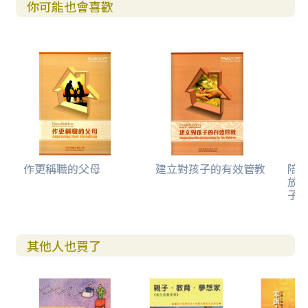
你可能也會喜歡
作更稱職的父母
建立對孩子的有效管教
陪
放
子
其他人也買了