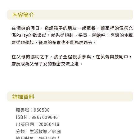
內容簡介
在清爽的假日，邀請孩子的朋友一起聚餐，讓家裡的氣氛充
滿Party的歡樂感。就先從規劃、採買、開始吧！烹調的步驟
要從頭學起，餐桌的布置也不能馬虎過去，
在父母的協助之下，孩子全程親手參與，在笑聲與鼓勵中，
廚房成為父母子女的親密交流之地。
詳細資料
原書號：950538
ISBN：9867609646
出版日期：20060418
分類：生活教導／家庭
適用對象：適用所有人