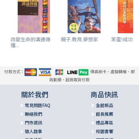
改變生命的溝通傳
親子.教育.夢想家
笨蛋!成功
播...
付款方式：
傳真刷卡、虛擬轉帳、郵
政劃撥、超商取貨付款
關於我們
商品快訊
常見問題FAQ
全館新品
聯絡我們
館長推薦
門市資訊
禮品專區
徵人啟事
校園書饗