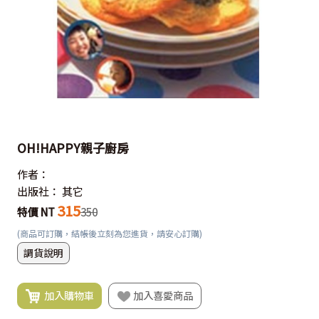
OH!HAPPY親子廚房
作者：
出版社：
其它
315
特價 NT
350
(商品可訂購，結帳後立刻為您進貨，請安心訂購)
調貨說明
加入購物車
加入喜愛商品