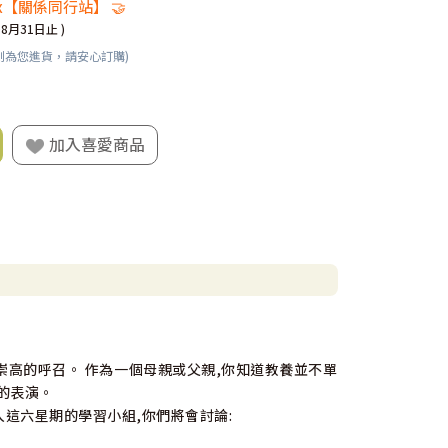
x【關係同行站】 🤝
08月31日止 )
刻為您進貨，請安心訂購)
加入喜愛商品
崇高的呼召。 作為一個母親或父親,你知道教養並不單
的表演。
這六星期的學習小組,你們將會討論: