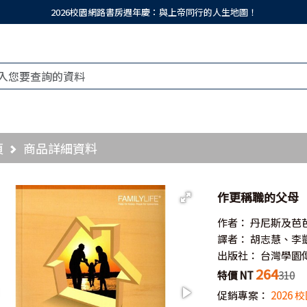
2026校園網路書房週年慶：與上帝同行的人生地圖！
頁
商品詳細資料
作更稱職的父母
作者：
丹尼斯及芭
譯者：
胡志慧、李
出版社：
台灣學園
264
特價 NT
310
促銷專案：
2026