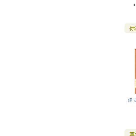
你
建
其