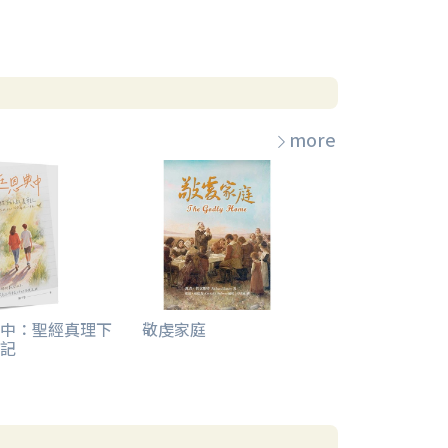
more
中：聖經真理下
敬虔家庭
記