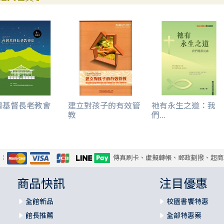
灣基督長老教會
建立對孩子的有效管
祂有永生之道：我
.
教
們...
式：
傳真刷卡、虛擬轉帳、郵政劃撥、超商
商品快訊
注目優惠
全館新品
校園書饗特惠
館長推薦
全部特惠案