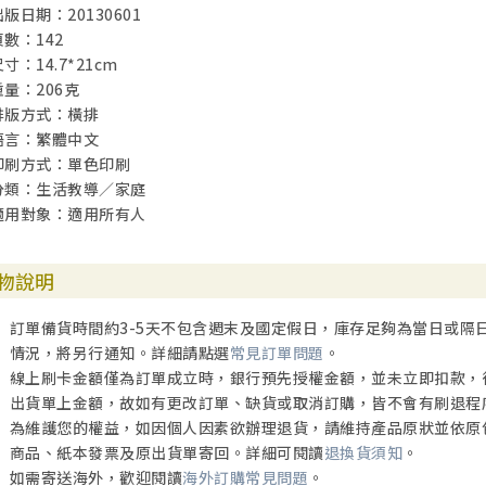
出版日期：20130601
頁數：142
寸：14.7*21cm
重量：206克
排版方式：橫排
語言：繁體中文
印刷方式：單色印刷
分類：生活教導／家庭
適用對象：適用所有人
物說明
訂單備貨時間約3-5天不包含週末及國定假日，庫存足夠為當日或隔
情況，將另行通知。詳細請點選
常見訂單問題
。
線上刷卡金額僅為訂單成立時，銀行預先授權金額，並未立即扣款，
出貨單上金額，故如有更改訂單、缺貨或取消訂購，皆不會有刷退程
為維護您的權益，如因個人因素欲辦理退貨，請維持產品原狀並依原
商品、紙本發票及原出貨單寄回。詳細可閱讀
退換貨須知
。
如需寄送海外，歡迎閱讀
海外訂購常見問題
。