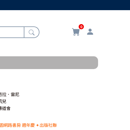
0
芭拉．雷尼
凱兒
傳道會
 校園網路書房 週年慶 ✦出版社聯