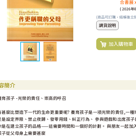
合書展 
( 2026年
(商品可訂購，結帳後立
調貨說明
加入購物車
容簡介
養育孩子 -光榮的責任、崇高的呼召
有甚麼比塑造下一代的生命更重要呢? 養育孩子是一項光榮的責任,一種
只是設定界限、禁止夜歸、發零用錢、糾正行為、 參與遊戲和出席孩子
你是在建立孩子的品格——這需要時間和一個好的計劃。 與朋友一起加入
孩子從父母身上需要甚麼