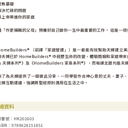
管教基礎
解決忙碌的問題
將上帝帶進你的家庭
藉「作更稱職的父母」預備好自己做你一生中最重要的工作。 這是一項
HomeBuilders® （前譯「家庭營建」）是一套能有效幫助夫婦
對夫婦已於 HomeBuilders® 中經歷生命的改變，體驗婚姻和家庭帶來的甜蜜
rs 夫婦系列®》及《HomeBuilders 家長系列®》，而每課主題
除了為夫婦提供了一個彼此分享、一同學習作合神心意的丈夫、妻子、家長的
夫婦互動建議，強調將聖經原則運用在生活之中。
細資料
原書號：HK202603
SBN：9789628151851