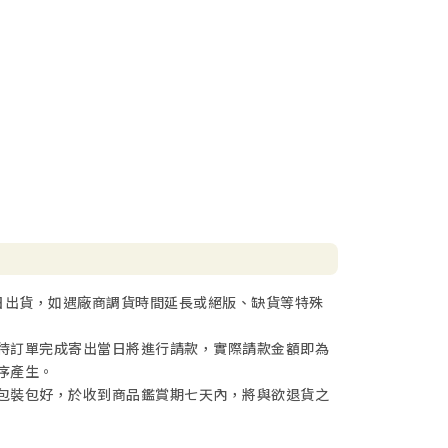
日出貨，如遇廠商調貨時間延長或絕版、缺貨等特殊
待訂單完成寄出當日將進行請款，實際請款金額即為
序產生。
包裝包好，於收到商品鑑賞期七天內，將與欲退貨之