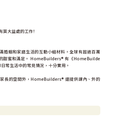
有莫大益處的工作!
建立美滿婚姻和家庭生活的互動小組材料。全球有超過百萬
和滿足。 HomeBuilders® 有《HomeBuilde
均是夫婦日常生活中的常見情況，十分實用。
空間外，HomeBuilders® 還提供課內、外的