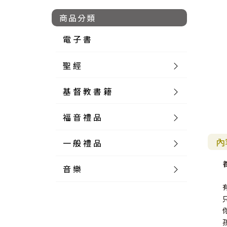
商品分類
電 子 書
聖 經
基 督 教 書 籍
新 舊 約 聖 經
福 音 禮 品
簡 體 聖 經
聖 經 論 叢
和 合 本
內
一 般 禮 品
英 文 聖 經
神 學 類
福 音 飾 品 配 件
和 合 本 標 點
參 考 書 工 具 書
音 樂
外 文 聖 經
實 踐 神 學
福 音 家 飾 用 品
一 般 卡 片
新 標 點 和 合 本
K J V
摩 西 五 經
系 統 神 學
福 音 項 鍊
讀 經 法
中 外 文 聖 經
教 會 歷 史
福 音 生 活 雜 貨
一 般 文 具
詩 本 樂 譜
和 合 本 修 訂 版
E S V
歷 史 書
神 、 創 造
宣 教 差 傳
福 音 耳 環 / 耳 夾
福 音 桌 飾 品
萬 用 卡
釋 經 法
創 世 記
註 釋 本 聖 經
生 命 造 就
福 音 食 器 廚 房
食 器 廚 房
C D
現 代 中 文 譯 本
G N B
和 合 本 / N I V
舊 約 註 釋
基 督
社 會 參 與
歷 史
福 音 手 環 / 手 鍊
福 音 布 軸 掛 畫
福 音 服 飾 布 品
貼 紙
日 記 . 筆 記
音 樂 叢 書
聖 經 概 論
出 埃 及 記
約 書 亞 記