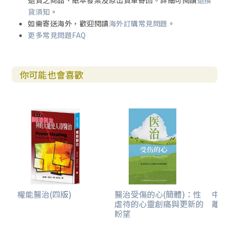
退貨之商品、紙本發票及原出貨單寄回。詳細可閱讀
退換
貨須知
。
如需寄送海外，歡迎閱讀
海外訂購常見問題
。
更多常見問題FAQ
你可能也會喜歡
權能醫治(四版)
醫治受傷的心(簡體)：性
中
虐待的心靈創痛與更新的
離
盼望