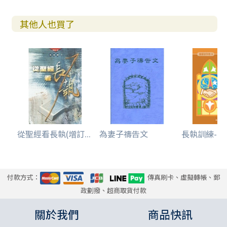
其他人也買了
從聖經看長執(增訂...
為妻子禱告文
長執訓練--基
付款方式：
傳真刷卡、虛擬轉帳、郵
政劃撥、超商取貨付款
關於我們
商品快訊