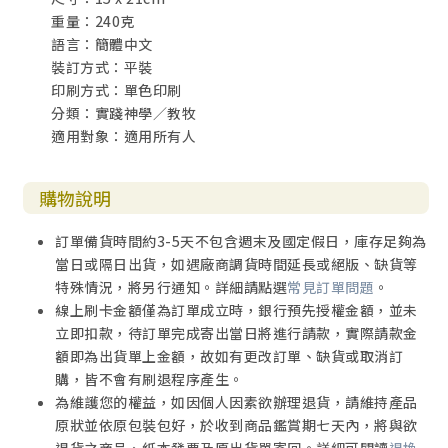
重量：240克
語言：簡體中文
裝訂方式：平裝
印刷方式：單色印刷
分類：實踐神學／教牧
適用對象：適用所有人
購物說明
訂單備貨時間約3-5天不包含週末及國定假日，庫存足夠為
當日或隔日出貨，如遇廠商調貨時間延長或絕版、缺貨等
特殊情況，將另行通知。詳細請點選
常見訂單問題
。
線上刷卡金額僅為訂單成立時，銀行預先授權金額，並未
立即扣款，待訂單完成寄出當日將進行請款，實際請款金
額即為出貨單上金額，故如有更改訂單、缺貨或取消訂
購，皆不會有刷退程序產生。
為維護您的權益，如因個人因素欲辦理退貨，請維持產品
原狀並依原包裝包好，於收到商品鑑賞期七天內，將與欲