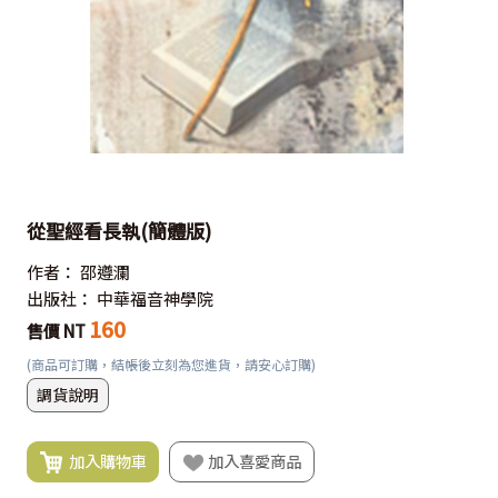
從聖經看長執(簡體版)
作者：
邵遵瀾
出版社：
中華福音神學院
160
售價 NT
(商品可訂購，結帳後立刻為您進貨，請安心訂購)
調貨說明
加入購物車
加入喜愛商品