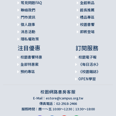
常見問題FAQ
全館新品
聯絡我們
館長推薦
門市資訊
禮品專區
徵人啟事
校園書饗
消息活動
即將登場
隱私權政策
注目優惠
訂閱服務
校園書饗特惠
校園電子報
全部特惠案
《每日活水》
預約專區
《校園雜誌》
OPEN學習
校園網路書房客服
E-Mail：
estore@campus.org.tw
傳真電話：02-2918-2466
服務時間：週一～五 10:00～12:30；13:30～18:00