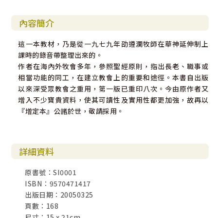
內容簡介
這一本教材，乃是從一九七九年劭遵瀾牧師在華神延伸制上
課時的錄音帶整理出來的。
作者在海內外牧會多年，參照聖經原則，指出長老、職事或
相當功能的同工，在建立教會上的重要和途徑。本書自出版
以來深受眾教會之重用，第一版已重印八次。今由原作者又
增入不少寶貴資料，使其可讀性及實用性都更加強，故再以
『增定本』公諸於世，敬請採用。
詳細資料
原書號：SI0001
ISBN：9570471417
出版日期：20050325
頁數：168
尺寸：15 x 21cm