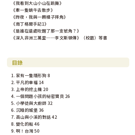
《我看到大山小山在跳舞》
《牽一隻蝸牛去散步》
《昨夜，我與一顆橘子摔角》
《南丁格爾手記1》
《是誰在遠處吹醒了那一支號角？》
《深入非洲三萬里──李文斯頓傳》（校園）等書
目錄
1. 家有一隻隱形狗 8
2. 平凡的幸福 14
3. 上帝的挖土機 20
4. 一個問題小孩的祕密寶貝 26
5. 小學徒與大廚師 32
6. 沉睡的城堡 36
7. 高山與小溪的對話 42
8. 變化的船 46
9. 啊！台灣 50