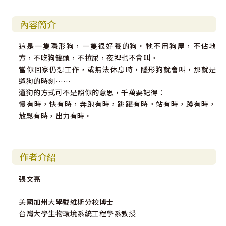
內容簡介
這是一隻隱形狗，一隻很好養的狗。牠不用狗屋，不佔地
方，不吃狗罐頭，不拉屎，夜裡也不會叫。
當你回家仍想工作，或無法休息時，隱形狗就會叫，那就是
遛狗的時刻……
遛狗的方式可不是照你的意思，千萬要記得：
慢有時，快有時，奔跑有時，跳躍有時。站有時，蹲有時，
放鬆有時，出力有時。
作者介紹
張文亮
美國加州大學戴維斯分校博士
台灣大學生物環境系統工程學系教授