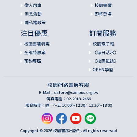
徵人啟事
校園書饗
消息活動
即將登場
隱私權政策
注目優惠
訂閱服務
校園書饗特惠
校園電子報
全部特惠案
《每日活水》
預約專區
《校園雜誌》
OPEN學習
校園網路書房客服
E-Mail：
estore@campus.org.tw
傳真電話：02-2918-2466
服務時間：週一～五 10:00～12:30；13:30～18:00
Copyright © 2026 校園書房出版社. All rights reserved