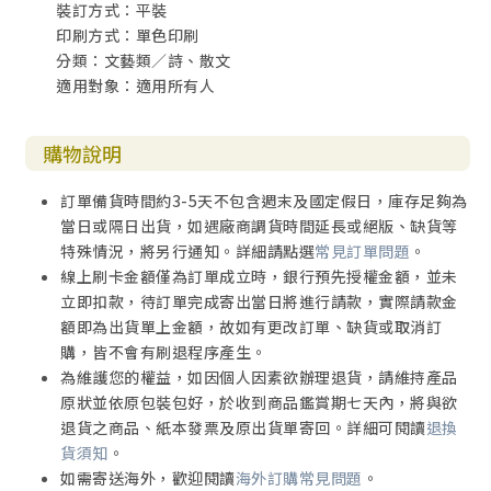
裝訂方式：平裝
印刷方式：單色印刷
分類：文藝類／詩、散文
適用對象：適用所有人
購物說明
訂單備貨時間約3-5天不包含週末及國定假日，庫存足夠為
當日或隔日出貨，如遇廠商調貨時間延長或絕版、缺貨等
特殊情況，將另行通知。詳細請點選
常見訂單問題
。
線上刷卡金額僅為訂單成立時，銀行預先授權金額，並未
立即扣款，待訂單完成寄出當日將進行請款，實際請款金
額即為出貨單上金額，故如有更改訂單、缺貨或取消訂
購，皆不會有刷退程序產生。
為維護您的權益，如因個人因素欲辦理退貨，請維持產品
原狀並依原包裝包好，於收到商品鑑賞期七天內，將與欲
退貨之商品、紙本發票及原出貨單寄回。詳細可閱讀
退換
貨須知
。
如需寄送海外，歡迎閱讀
海外訂購常見問題
。