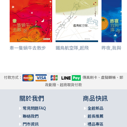
牽一隻蝸牛去散步
鐵鳥航空隊,起飛
昨夜,我與一顆
付款方式：
傳真刷卡、虛擬轉帳、郵
政劃撥、超商取貨付款
關於我們
商品快訊
常見問題FAQ
全館新品
聯絡我們
館長推薦
門市資訊
禮品專區