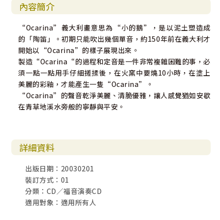
內容簡介
“Ocarina”義大利畫意思為“小的鵝”，是以泥土塑造成
的「陶笛」。初期只能吹出幾個單音，約150年前在義大利才
開始以“Ocarina”的樣子展現出來。
製造“Ocarina“的過程和定音是一件非常複雜困難的事，必
須一點一點用手仔細搓揉後，在火窯中要燒10小時，在塗上
美麗的彩釉，才能產生一隻“Ocarina”。
“Ocarina”的聲音乾淨美麗、清脆優雅，讓人感覺猶如安歇
在青草地溪水旁般的寧靜與平安。
詳細資料
出版日期：20030201
裝訂方式：01
分類：CD／福音演奏CD
適用對象：適用所有人