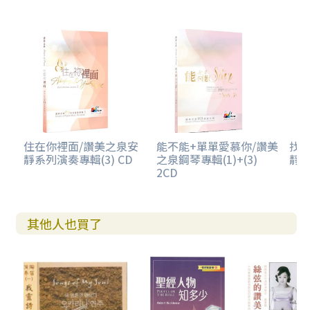
住在你裡面/讚美之泉安
能不能+單單愛慕你/讚美
找
靜系列演奏專輯(3) CD
之泉鋼琴專輯(1)+(3)
靜系
2CD
其他人也買了