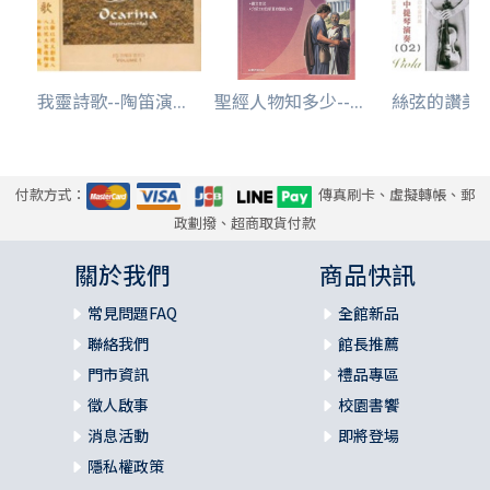
我靈詩歌--陶笛演...
聖經人物知多少--...
絲弦的讚美/中
付款方式：
傳真刷卡、虛擬轉帳、郵
政劃撥、超商取貨付款
關於我們
商品快訊
常見問題FAQ
全館新品
聯絡我們
館長推薦
門市資訊
禮品專區
徵人啟事
校園書饗
消息活動
即將登場
隱私權政策