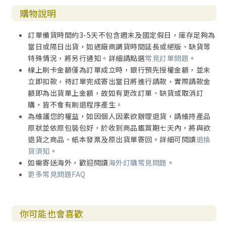
購物說明
訂單備貨時間約3-5天不包含週末及國定假日，庫存足夠為
當日或隔日出貨，如遇廠商調貨時間延長或絕版、缺貨等
特殊情況，將另行通知。詳細請點選
常見訂單問題
。
線上刷卡金額僅為訂單成立時，銀行預先授權金額，並未
立即扣款，待訂單完成寄出當日將進行請款，實際請款金
額即為出貨單上金額，故如有更改訂單、缺貨或取消訂
購，皆不會有刷退程序產生。
為維護您的權益，如因個人因素欲辦理退貨，請維持產品
原狀並依原包裝包好，於收到商品鑑賞期七天內，將與欲
退貨之商品、紙本發票及原出貨單寄回。詳細可閱讀
退換
貨須知
。
如需寄送海外，歡迎閱讀
海外訂購常見問題
。
更多常見問題FAQ
你可能也會喜歡