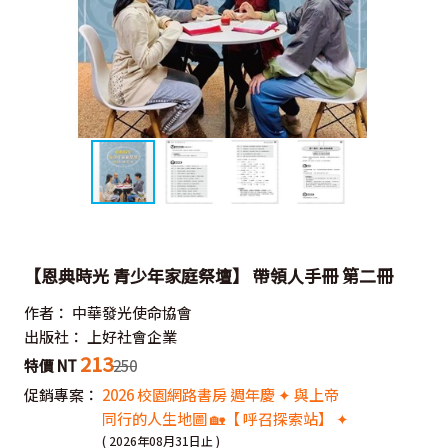
【恩典時光 青少年家庭祭壇】 帶領人手冊 第二冊
作者：
中華發光使命協會
出版社：
上好社會企業
213
特價 NT
250
促銷專案：
2026 校園網路書房 週年慶 ✦ 與上帝
同行的人生地圖 🏡【 呼召探索站】 ✦
( 2026年08月31日止 )