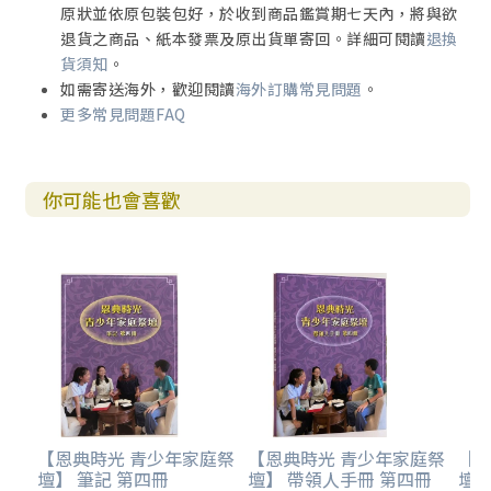
原狀並依原包裝包好，於收到商品鑑賞期七天內，將與欲
退貨之商品、紙本發票及原出貨單寄回。詳細可閱讀
退換
貨須知
。
如需寄送海外，歡迎閱讀
海外訂購常見問題
。
更多常見問題FAQ
你可能也會喜歡
【恩典時光 青少年家庭祭
【恩典時光 青少年家庭祭
【
壇】 筆記 第四冊
壇】 帶領人手冊 第四冊
壇】