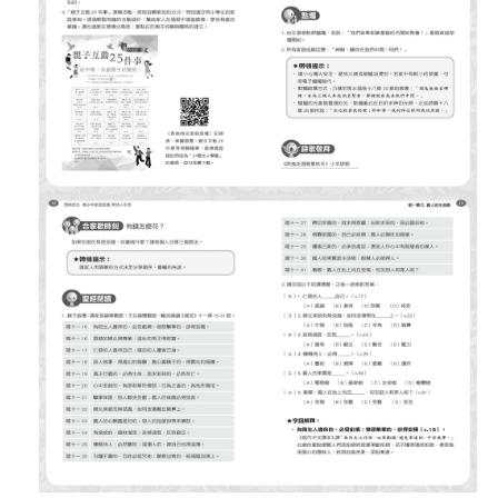
完整年度設計：四冊教材共 52 週，配合青少年的靈命需求，
逐步建立屬靈習慣。
生活化流程：聚會結合點燭、敬拜、讀經、分享與禱告，讓
敬拜成為自然且喜樂的家庭時光。
互動性強：搭配「家庭祭壇筆記」與「親子互動 25 件事」，
提升青少年的參與度與專注力。
榮譽激勵：設計「榮譽證書」頒發制度，讓孩子在信仰操練
中收穫成就感與持續力。
教會共學支持：透過「父母共學小組」，家長彼此分享經
驗、互相支持，讓信仰傳承不再孤單。
💡 為什麼推薦基督徒家長必備？
✔ 幫助青少年在網路文化衝擊下，持守真理價值。
✔ 讓家庭敬拜成為孩子靈命成長的雙翼，與教會牧養互相呼
應。
✔ 減少親子代溝，在屬靈的陪伴中建立愛與信任。
✔ 提供清楚的帶領手冊，即使是第一次帶領家庭祭壇的父
母，也能輕鬆上手。