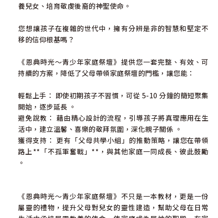
養兒女、培育敬虔後裔的神聖使命。
您想讓孩子在複雜的世代中，擁有分辨是非的智慧和堅定不
移的信仰根基嗎？
《恩典時光～青少年家庭祭壇》提供您一套完整、有效、可
持續的方案，降低了父母帶領家庭祭壇的門檻，讓您能：
輕鬆上手： 即使初期孩子不習慣，可從 5-10 分鐘的簡短聚集
開始，逐步延長 。
避免說教： 藉由精心設計的流程，引導孩子將真理應用在生
活中，建立溫馨、喜樂的敬拜氛圍，深化親子關係 。
獲得支持： 更有「父母共學小組」的推動策略，讓您在帶領
路上**「不孤軍奮戰」**，與其他家庭一同成長、彼此鼓勵
。
《恩典時光～青少年家庭祭壇》不只是一本教材，更是一份
屬靈的禮物，提升父母對兒女的靈性建造，幫助父母在日常