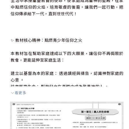
生活中承接屬靈教養的使命，使家庭成為屬神的聖殿，在家
中點燃信仰的火焰，培育敬虔的後裔。讓我們一起行動，把
信仰傳承給下一代，直到世世代代！
✨ 教材核心精神：點燃青少年信仰之火
本教材旨在幫助家庭達成以下四大願景，讓信仰不再侷限於
教會，更能延伸至家庭生活：
建立以基督為本的家庭： 透過讀經與禱告，認識神對家庭的
心意 。
培育屬靈生命： 幫助兒女在真理中成為敬畏神的人 。
看更多
增進親子連結： 透過「精心時刻」與「坦誠對話」，深化親
子關係 。
造就孩子成為主的門徒： 提升孩子帶領聚會的信心與能力 。
【教材特色】