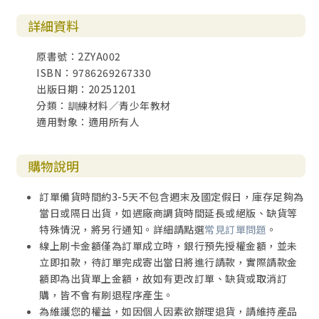
詳細資料
原書號：2ZYA002
ISBN：9786269267330
出版日期：20251201
分類：訓練材料／青少年教材
適用對象：適用所有人
購物說明
訂單備貨時間約3-5天不包含週末及國定假日，庫存足夠為
當日或隔日出貨，如遇廠商調貨時間延長或絕版、缺貨等
特殊情況，將另行通知。詳細請點選
常見訂單問題
。
線上刷卡金額僅為訂單成立時，銀行預先授權金額，並未
立即扣款，待訂單完成寄出當日將進行請款，實際請款金
額即為出貨單上金額，故如有更改訂單、缺貨或取消訂
購，皆不會有刷退程序產生。
為維護您的權益，如因個人因素欲辦理退貨，請維持產品