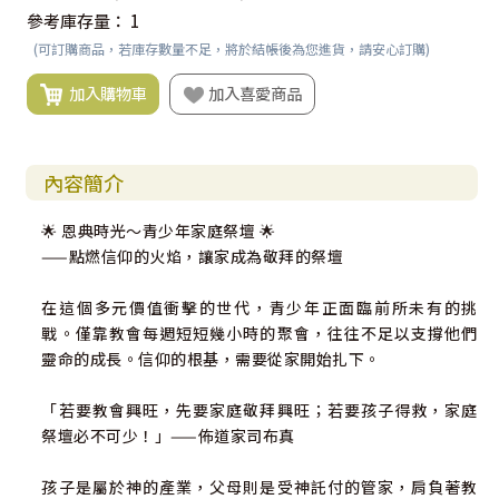
參考庫存量：
1
(可訂購商品，若庫存數量不足，將於結帳後為您進貨，請安心訂購)
加入購物車
加入喜愛商品
內容簡介
🌟 恩典時光～青少年家庭祭壇 🌟
——點燃信仰的火焰，讓家成為敬拜的祭壇
在這個多元價值衝擊的世代，青少年正面臨前所未有的挑
戰。僅靠教會每週短短幾小時的聚會，往往不足以支撐他們
靈命的成長。信仰的根基，需要從家開始扎下。
「若要教會興旺，先要家庭敬拜興旺；若要孩子得救，家庭
祭壇必不可少！」——佈道家司布真
孩子是屬於神的產業，父母則是受神託付的管家，肩負著教