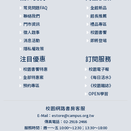
常見問題FAQ
全館新品
聯絡我們
館長推薦
門市資訊
禮品專區
徵人啟事
校園書饗
消息活動
即將登場
隱私權政策
注目優惠
訂閱服務
校園書饗特惠
校園電子報
全部特惠案
《每日活水》
預約專區
《校園雜誌》
OPEN學習
校園網路書房客服
E-Mail：
estore@campus.org.tw
傳真電話：02-2918-2466
服務時間：週一～五 10:00～12:30；13:30～18:00