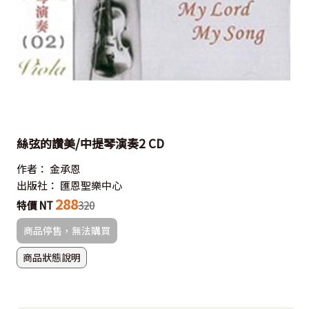
絲弦的讚美/中提琴演奏2 CD
作者：
金承恩
出版社：
匯恩聖樂中心
288
特價 NT
320
商品停售，無法購買
商品狀態說明