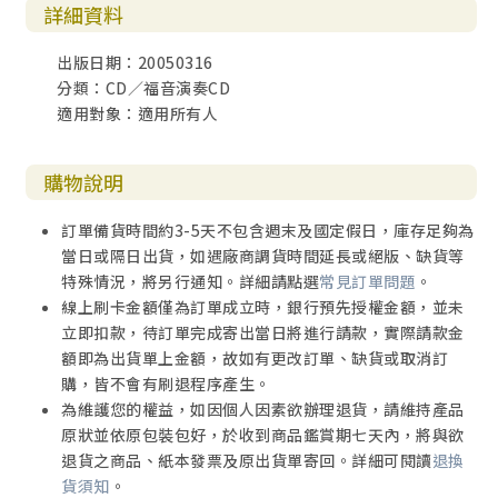
詳細資料
出版日期：20050316
分類：CD／福音演奏CD
適用對象：適用所有人
購物說明
訂單備貨時間約3-5天不包含週末及國定假日，庫存足夠為
當日或隔日出貨，如遇廠商調貨時間延長或絕版、缺貨等
特殊情況，將另行通知。詳細請點選
常見訂單問題
。
線上刷卡金額僅為訂單成立時，銀行預先授權金額，並未
立即扣款，待訂單完成寄出當日將進行請款，實際請款金
額即為出貨單上金額，故如有更改訂單、缺貨或取消訂
購，皆不會有刷退程序產生。
為維護您的權益，如因個人因素欲辦理退貨，請維持產品
原狀並依原包裝包好，於收到商品鑑賞期七天內，將與欲
退貨之商品、紙本發票及原出貨單寄回。詳細可閱讀
退換
貨須知
。