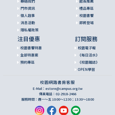
聯絡我們
館長推薦
門市資訊
禮品專區
徵人啟事
校園書饗
消息活動
即將登場
隱私權政策
注目優惠
訂閱服務
校園書饗特惠
校園電子報
全部特惠案
《每日活水》
預約專區
《校園雜誌》
OPEN學習
校園網路書房客服
E-Mail：
estore@campus.org.tw
傳真電話：02-2918-2466
服務時間：週一～五 10:00～12:30；13:30～18:00