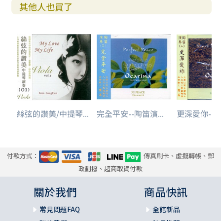
其他人也買了
絲弦的讚美/中提琴...
完全平安--陶笛演...
更深愛你--陶
付款方式：
傳真刷卡、虛擬轉帳、郵
政劃撥、超商取貨付款
關於我們
商品快訊
常見問題FAQ
全館新品