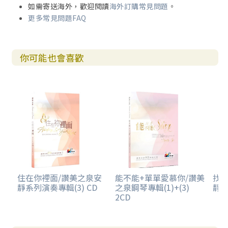
如需寄送海外，歡迎閱讀
海外訂購常見問題
。
更多常見問題FAQ
你可能也會喜歡
住在你裡面/讚美之泉安
能不能+單單愛慕你/讚美
找
靜系列演奏專輯(3) CD
之泉鋼琴專輯(1)+(3)
靜系
2CD