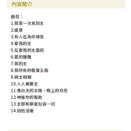
內容簡介
曲目：
1.我第一次見到主
2.遠景
3.有人在為你禱告
4.愛我的主
5.在愛我的主面前
6.愛的鐘聲
7.我的主
8.我所有的香膏玉瓶
9.與主相親
10.人人需要主
11.像白天的太陽，晚上的月亮
12.神是你的幫助
13.主耶和華能包容一切
14.因他活著