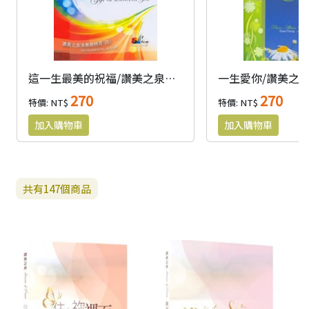
這一生最美的祝福/讚美之泉演奏曲精選(四) CD
270
270
特價: NT$
特價: NT$
共有
147
個商品