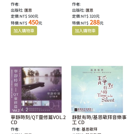
作者:
作者:
出版社:
匯恩
出版社:
匯恩
定價:NT$ 500元
定價:NT$ 320元
450
288
特價:NT$
元
特價:NT$
元
寧靜時刻/QT靈修篇VOL.2
靜默有時/基恩敬拜音樂事
CD
工 CD
作者:
作者:
基恩敬拜