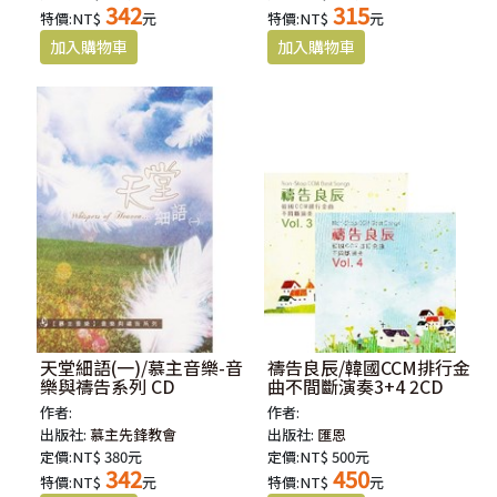
342
315
特價:NT$
元
特價:NT$
元
天堂細語(一)/慕主音樂-音
禱告良辰/韓國CCM排行金
樂與禱告系列 CD
曲不間斷演奏3+4 2CD
作者:
作者:
出版社:
慕主先鋒教會
出版社:
匯恩
定價:NT$ 380元
定價:NT$ 500元
342
450
特價:NT$
元
特價:NT$
元