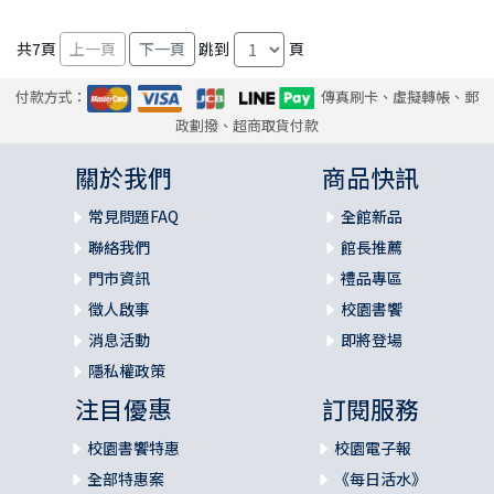
共
7
頁
跳到
頁
付款方式：
傳真刷卡、虛擬轉帳、郵
政劃撥、超商取貨付款
關於我們
商品快訊
常見問題FAQ
全館新品
聯絡我們
館長推薦
門市資訊
禮品專區
徵人啟事
校園書饗
消息活動
即將登場
隱私權政策
注目優惠
訂閱服務
校園書饗特惠
校園電子報
全部特惠案
《每日活水》