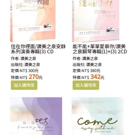
住在你裡面/讚美之泉安靜
能不能+單單愛慕你/讚美
系列演奏專輯(3) CD
之泉鋼琴專輯(1)+(3) 2CD
作者:
讚美之泉
作者:
讚美之泉
出版社:
讚美之泉
出版社:
讚美之泉
定價:NT$ 300元
定價:NT$ 380元
270
342
特價:NT$
元
特價:NT$
元