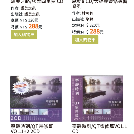
恩典之路/弦樂四重奏 CD
感動8 CD/大提琴靈修專輯
系列
作者:
讚美之泉
作者:
林照程
出版社:
讚美之泉
出版社:
聚藝
定價:NT$ 320元
288
定價:NT$ 320元
特價:NT$
元
288
特價:NT$
元
寧靜時刻/QT靈修篇
寧靜時刻/QT靈修篇VOL.1
VOL.1+2 2CD
CD