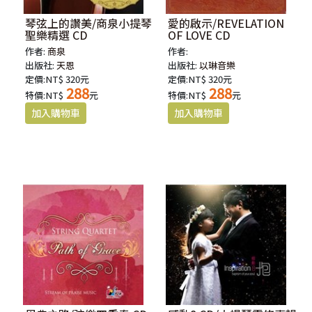
琴弦上的讚美/商泉小提琴
愛的啟示/REVELATION
聖樂精選 CD
OF LOVE CD
作者:
商泉
作者:
出版社:
天恩
出版社:
以琳音樂
定價:NT$ 320元
定價:NT$ 320元
288
288
特價:NT$
元
特價:NT$
元