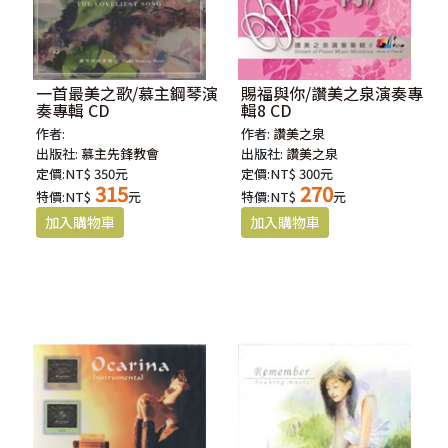
一首最美之歌/慕主鋼琴演
賜福與你/讚美之泉演奏專
奏專輯 CD
輯8 CD
作者:
作者:
讚美之泉
出版社:
慕主先鋒教會
出版社:
讚美之泉
定價:NT$ 350元
定價:NT$ 300元
315
270
特價:NT$
元
特價:NT$
元