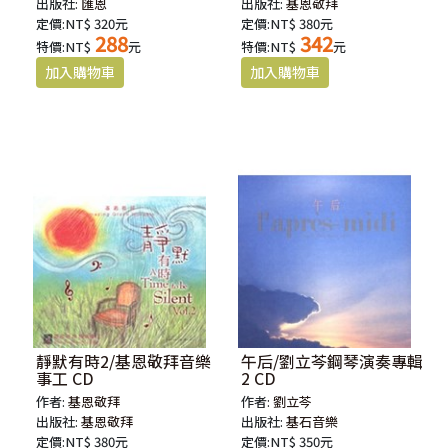
出版社:
匯恩
出版社:
基恩敬拜
定價:NT$ 320元
定價:NT$ 380元
288
342
特價:NT$
元
特價:NT$
元
靜默有時2/基恩敬拜音樂
午后/劉立芩鋼琴演奏專輯
事工 CD
2 CD
作者:
基恩敬拜
作者:
劉立芩
出版社:
基恩敬拜
出版社:
基石音樂
定價:NT$ 380元
定價:NT$ 350元