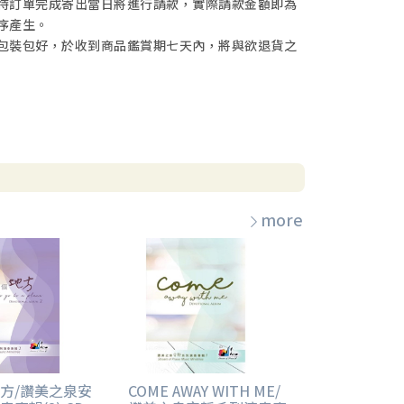
待訂單完成寄出當日將進行請款，實際請款金額即為
序產生。
包裝包好，於收到商品鑑賞期七天內，將與欲退貨之
more
方/讚美之泉安
COME AWAY WITH ME/