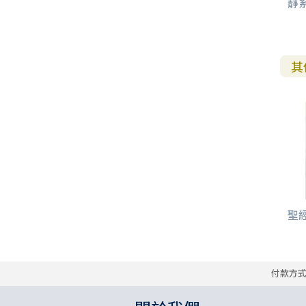
靜系
其
聖
付款方