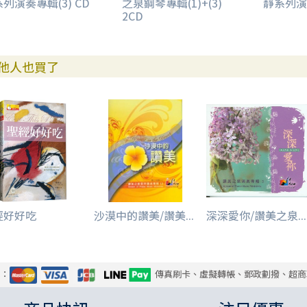
列演奏專輯(3) CD
之泉鋼琴專輯(1)+(3)
靜系列演奏
2CD
他人也買了
經好好吃
沙漠中的讚美/讚美...
深深愛你/讚美之泉...
式：
傳真刷卡、虛擬轉帳、郵政劃撥、超商