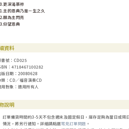
10.更深渴慕祢
11.主的恩典乃是ㄧ生之久
12.願為主閃亮
13.仰望恩典
細資料
原書號：CD025
SBN：4718467100282
出版日期：20080628
分類：CD／福音演奏CD
適用對象：適用所有人
物說明
訂單備貨時間約3-5天不包含週末及國定假日，庫存足夠為當日或隔
情況，將另行通知。詳細請點選
常見訂單問題
。