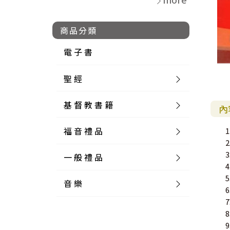
商品分類
電 子 書
聖 經
基 督 教 書 籍
新 舊 約 聖 經
內
福 音 禮 品
簡 體 聖 經
聖 經 論 叢
和 合 本
一 般 禮 品
英 文 聖 經
神 學 類
福 音 飾 品 配 件
和 合 本 標 點
參 考 書 工 具 書
音 樂
外 文 聖 經
實 踐 神 學
福 音 家 飾 用 品
一 般 卡 片
新 標 點 和 合 本
K J V
摩 西 五 經
系 統 神 學
福 音 項 鍊
讀 經 法
中 外 文 聖 經
教 會 歷 史
福 音 生 活 雜 貨
一 般 文 具
詩 本 樂 譜
和 合 本 修 訂 版
E S V
歷 史 書
神 、 創 造
宣 教 差 傳
福 音 耳 環 / 耳 夾
福 音 桌 飾 品
萬 用 卡
釋 經 法
創 世 記