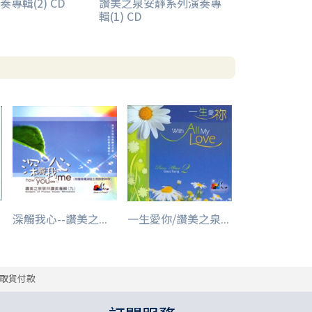
專輯(2) CD
讚美之泉安靜系列演奏專
輯(1) CD
深觸我心--讚美之...
一生愛你/讚美之泉...
取貨付款