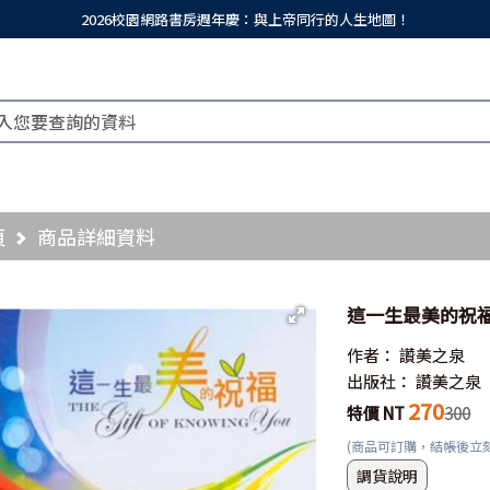
2026校園網路書房週年慶：與上帝同行的人生地圖！
頁
商品詳細資料
這一生最美的祝福
作者：
讚美之泉
出版社：
讚美之泉
270
特價 NT
300
(商品可訂購，結帳後立
調貨說明