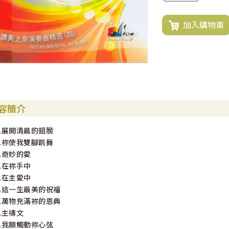
加入購物車
容簡介
1.展開清晨的翅膀
2.祢使我雙腳跳舞
3.奇妙的愛
4.在祢手中
5.在主愛中
6.這一生最美的祝福
7.萬物充滿祢的恩典
8.主禱文
9.我願觸動祢心弦