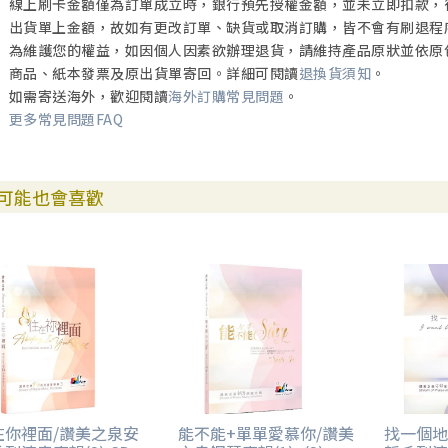
線上刷卡金額僅為訂單成立時，銀行預先授權金額，並未立即扣款，
出貨單上金額，故如有更改訂單、缺貨或取消訂購，皆不會有刷退程
為維護您的權益，如因個人因素欲辦理退貨，請維持產品原狀並依原
商品、紙本發票及原出貨單寄回。詳細可閱讀
退換貨須知
。
如需寄送海外，歡迎閱讀
海外訂購常見問題
。
更多常見問題FAQ
可能也會喜歡
在你裡面/讚美之泉安
能不能+單單愛慕你/讚美
找一個地