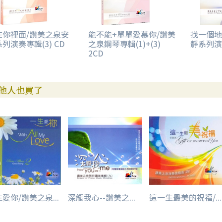
在你裡面/讚美之泉安
能不能+單單愛慕你/讚美
找一個地
列演奏專輯(3) CD
之泉鋼琴專輯(1)+(3)
靜系列演奏
2CD
他人也買了
愛你/讚美之泉...
深觸我心--讚美之...
這一生最美的祝福/...