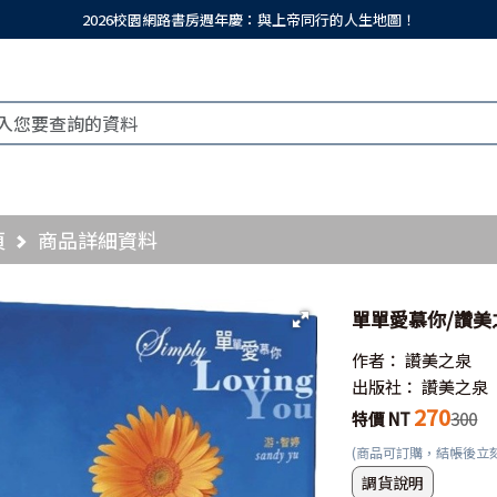
2026校園網路書房週年慶：與上帝同行的人生地圖！
頁
商品詳細資料
單單愛慕你/讚美之
作者：
讚美之泉
出版社：
讚美之泉
270
特價 NT
300
(商品可訂購，結帳後立
調貨說明