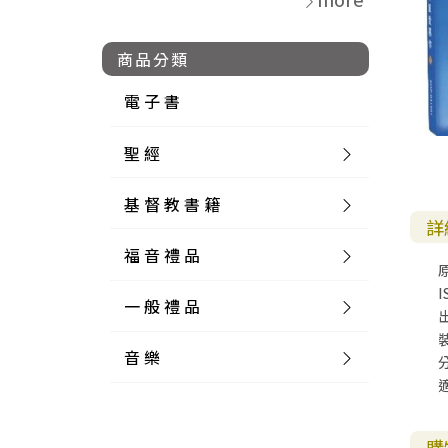
商品分類
電 子 書
聖 經
基 督 教 書 籍
新 舊 約 聖 經
詳
福 音 禮 品
簡 體 聖 經
聖 經 論 叢
和 合 本
I
一 般 禮 品
英 文 聖 經
神 學 類
福 音 飾 品 配 件
和 合 本 標 點
參 考 書 工 具 書
音 樂
外 文 聖 經
實 踐 神 學
福 音 家 飾 用 品
一 般 卡 片
新 標 點 和 合 本
K J V
摩 西 五 經
系 統 神 學
福 音 項 鍊
讀 經 法
中 外 文 聖 經
教 會 歷 史
福 音 生 活 雜 貨
一 般 文 具
詩 本 樂 譜
和 合 本 修 訂 版
E S V
歷 史 書
神 、 創 造
宣 教 差 傳
福 音 耳 環 / 耳 夾
福 音 桌 飾 品
萬 用 卡
釋 經 法
創 世 記
購