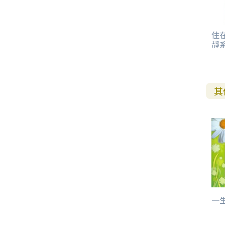
其 他 中 外 文 聖 經
新 約 歷 史 書
青 少 年
靈 恩
研 經 材 料
詩 、 散 文
福 音 包 裝 用 品
聖 經 故 事
約 拿 書
約 翰 福 音
加 拉 太 書
雅 各 書
啟 示 錄
信 徒 神 學
福 音 明 信 片 . 書 籤
住
成 人
教 育
兒 童 教 材
劇 本 遊 戲
福 音 文 具 雜 貨
聖 經 神 學
彌 迦 書
以 弗 所 書
彼 得 前 書
使 徒 行 傳
靈 界
靜系
福 音 季 節 卡
職 業
文 字 工 作
青 少 年 教 材
兒 童 故 事 C D
偽 經 次 經
那 鴻 書
腓 立 比 書
彼 得 後 書
福 音 小 禮 卡
特 殊 問 題
小 組 教 會
幼 稚 教 材
畫 冊
哈 巴 谷 書
歌 羅 西 書
約 翰 壹 、 貳 、 參 書
其
其 他 福 音 卡 片
生 活 教 導
成 人 教 材
西 番 雅 書
帖 撒 羅 尼 迦 前 後
猶 大 書
主 日 學 教 材
哈 該 書
提 摩 太 前 後
歸 納 法 研 經
撒 迦 利 亞 書
提 多 書
紙 品
瑪 拉 基 書
腓 利 門 書
一生
教 牧 書 信