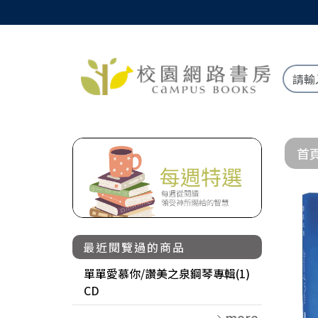
首
最近閱覽過的商品
單單愛慕你/讚美之泉鋼琴專輯(1)
CD
more