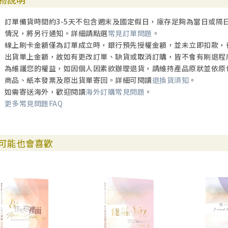
訂單備貨時間約3-5天不包含週末及國定假日，庫存足夠為當日或隔
情況，將另行通知。詳細請點選
常見訂單問題
。
線上刷卡金額僅為訂單成立時，銀行預先授權金額，並未立即扣款，
出貨單上金額，故如有更改訂單、缺貨或取消訂購，皆不會有刷退程
為維護您的權益，如因個人因素欲辦理退貨，請維持產品原狀並依原
商品、紙本發票及原出貨單寄回。詳細可閱讀
退換貨須知
。
如需寄送海外，歡迎閱讀
海外訂購常見問題
。
更多常見問題FAQ
可能也會喜歡