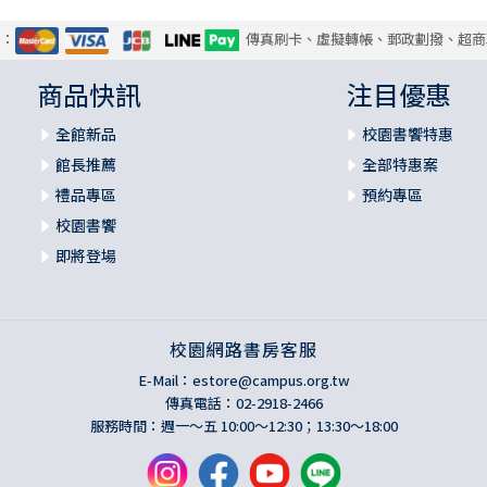
式：
傳真刷卡、虛擬轉帳、郵政劃撥、超商
商品快訊
注目優惠
全館新品
校園書饗特惠
館長推薦
全部特惠案
禮品專區
預約專區
校園書饗
即將登場
校園網路書房客服
E-Mail：
estore@campus.org.tw
傳真電話：02-2918-2466
服務時間：週一～五 10:00～12:30；13:30～18:00