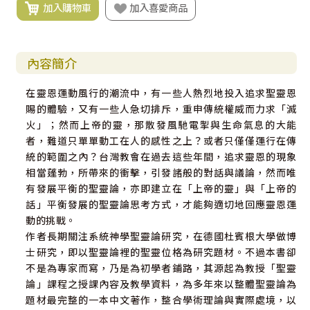
加入購物車
加入喜愛商品
內容簡介
在靈恩運動風行的潮流中，有一些人熱烈地投入追求聖靈恩
賜的體驗，又有一些人急切排斥，重申傳統權威而力求「滅
火」；然而上帝的靈，那散發風馳電掣與生命氣息的大能
者，難道只單單動工在人的感性之上？或者只僅僅運行在傳
統的範圍之內？台灣教會在過去這些年間，追求靈恩的現象
相當蓬勃，所帶來的衝擊，引發諸般的對話與議論，然而唯
有發展平衡的聖靈論，亦即建立在「上帝的靈」與「上帝的
話」平衡發展的聖靈論思考方式，才能夠適切地回應靈恩運
動的挑戰。
作者長期關注系統神學聖靈論研究，在德國杜賓根大學做博
士研究，即以聖靈論裡的聖靈位格為研究題材。不過本書卻
不是為專家而寫，乃是為初學者鋪路，其源起為教授「聖靈
論」課程之授課內容及教學資料，為多年來以整體聖靈論為
題材最完整的一本中文著作，整合學術理論與實際處境，以