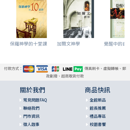
保羅神學的十堂課
加爾文神學
覺醒中的自由-
付款方式：
傳真刷卡、虛擬轉帳、郵
政劃撥、超商取貨付款
關於我們
商品快訊
常見問題FAQ
全館新品
聯絡我們
館長推薦
門市資訊
禮品專區
徵人啟事
校園書饗