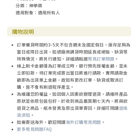
分類：神學類
適用對象：適用所有人
購物說明
訂單備貨時間約3-5天不包含週末及國定假日，庫存足夠為
當日或隔日出貨，如遇廠商調貨時間延長或絕版、缺貨等
特殊情況，將另行通知。詳細請點選
常見訂單問題
。
線上刷卡金額僅為訂單成立時，銀行預先授權金額，並未
立即扣款，待訂單完成寄出當日將進行請款，實際請款金
額即為出貨單上金額，故如有更改訂單、缺貨或取消訂
購，皆不會有刷退程序產生。
為維護您的權益，如因個人因素欲辦理退貨，請維持產品
原狀並依原包裝包好，於收到商品鑑賞期七天內，將與欲
退貨之商品、紙本發票及原出貨單寄回。詳細可閱讀
退換
貨須知
。
如需寄送海外，歡迎閱讀
海外訂購常見問題
。
更多常見問題FAQ