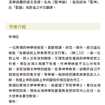
淺顯具體的語言表達。名為《聖神論》，是因認為「聖神」
比「聖靈」為更佳之中文翻譯。
作者介紹
林鴻信
一位熱情的神學探險家。喜歡閱讀、研究、寫作，經文座右
銘是「為要成就上帝美意而立志行事」（腓二13）。是一位
對土地、對人文有深刻關懷，又理性感性兼具的神學思想工
作者。曾在台灣斗南鄉下牧會，作神學總是不忘心中有羊
群。深受加爾文神學的啟發，從事神學教育，卻期許自己不
侷限在學術的象牙塔。常帶著一股探險的謙卑與勇氣走入人
群，見證上帝的話與上帝的靈如何相互配合作工。
德國杜賓根大學神學博士、英國諾丁罕哲學博士。曾任台灣
神學院院長，現為台灣神學院基督教思想研究中心主任、台
大哲學系兼任教授。
著有：