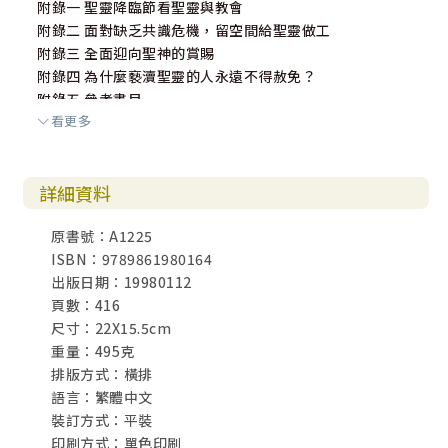
附錄一 聖靈降臨節看聖靈與教會
附錄二 面對缺乏共識危機，留空間給聖靈做工
附錄三 全面迎向聖神的賞賜
附錄四 為什麼褻瀆聖靈的人永遠不得赦免？
附錄五 參考書目
看更多
詳細資料
原書號：A1225
ISBN：9789861980164
出版日期：19980112
頁數：416
尺寸：22X15.5cm
重量：495克
排版方式：橫排
語言：繁體中文
裝訂方式：平裝
印刷方式：單色印刷