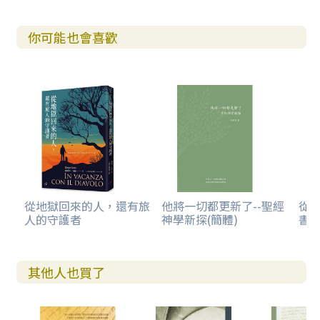
你可能也會喜歡
從地獄回來的人，還有旅
他將一切都更新了--聖經
從
人的守護者
神學新探(簡體)
書卷
其他人也買了