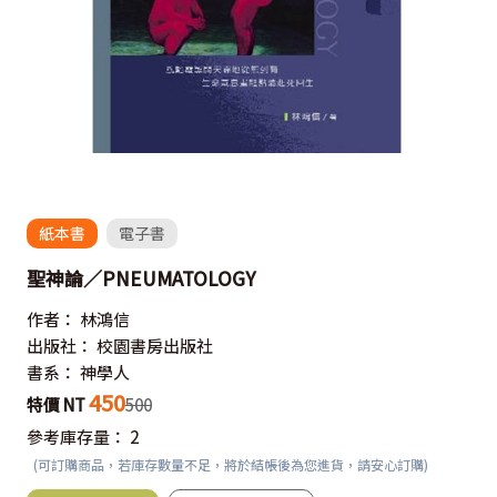
紙本書
電子書
聖神論／PNEUMATOLOGY
作者：
林鴻信
出版社：
校園書房出版社
書系：
神學人
450
特價 NT
500
參考庫存量：
2
(可訂購商品，若庫存數量不足，將於結帳後為您進貨，請安心訂購)