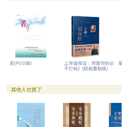
若(POD版)
上帝值夜班：保護你的必
屬
不打盹》(經典重製版)
其他人也買了