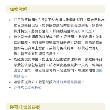
購物說明
訂單備貨時間約3-5天不包含週末及國定假日，庫存足夠為
當日或隔日出貨，如遇廠商調貨時間延長或絕版、缺貨等
特殊情況，將另行通知。詳細請點選
常見訂單問題
。
線上刷卡金額僅為訂單成立時，銀行預先授權金額，並未
立即扣款，待訂單完成寄出當日將進行請款，實際請款金
額即為出貨單上金額，故如有更改訂單、缺貨或取消訂
購，皆不會有刷退程序產生。
為維護您的權益，如因個人因素欲辦理退貨，請維持產品
原狀並依原包裝包好，於收到商品鑑賞期七天內，將與欲
退貨之商品、紙本發票及原出貨單寄回。詳細可閱讀
退換
貨須知
。
如需寄送海外，歡迎閱讀
海外訂購常見問題
。
更多常見問題FAQ
你可能也會喜歡