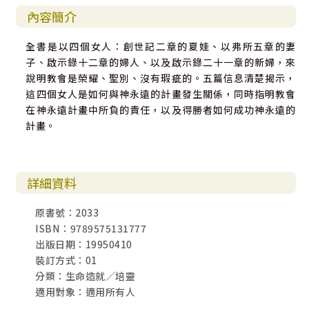
內容簡介
全書是以四個女人：創世記二章的夏娃、以弗所五章的妻
子、啟示錄十二章的婦人、以及啟示錄二十一章的新婦，來
說明教會是榮耀、聖別、沒有瑕疵的。五篇信息清楚揭示，
這四個女人是如何與神永遠的計畫發生關係，同時指明教會
在神永遠計畫中所負的責任，以及得勝者如何成功神永遠的
計畫。
詳細資料
原書號：2033
ISBN：9789575131777
出版日期：19950410
裝訂方式：01
分類：生命造就／培靈
適用對象：適用所有人