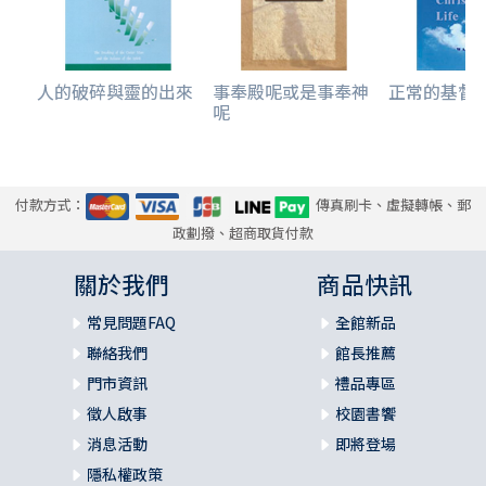
人的破碎與靈的出來
事奉殿呢或是事奉神
正常的基督
呢
付款方式：
傳真刷卡、虛擬轉帳、郵
政劃撥、超商取貨付款
關於我們
商品快訊
常見問題FAQ
全館新品
聯絡我們
館長推薦
門市資訊
禮品專區
徵人啟事
校園書饗
消息活動
即將登場
隱私權政策