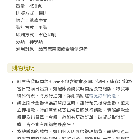
重量：450克
第二章 具有神形象的人與工作之約中的人
排版方式：橫排
A. 具有神形像的人
語言：繁體中文
B. 工作之約中的人
裝訂方式：平裝
‧在罪惡狀態中的人
印刷方式：單色印刷
第一章 罪的起源與本質
分類：神學類
A. 在人類墮落中罪的起源
適用對象：給有志帶職或全職傳道者
B. 罪的本質
C. 各種罪觀
‧在恩典之約中的人
購物說明
第一章 救贖之約
A. 救贖之約的聖經根據
訂單備貨時間約3-5天不包含週末及國定假日，庫存足夠為
B. 救贖之約中的聖子
當日或隔日出貨，如遇廠商調貨時間延長或絕版、缺貨等
C. 救贖之鉉中的條件與應許
特殊情況，將另行通知。詳細請點選
常見訂單問題
。
第二章 恩典之約
線上刷卡金額僅為訂單成立時，銀行預先授權金額，並未
A. 恩典之約中的立約雙方
立即扣款，待訂單完成寄出當日將進行請款，實際請款金
B. 恩典之約的應許與條件
額即為出貨單上金額，故如有更改訂單、缺貨或取消訂
C. 恩典之約的特徵
購，皆不會有刷退程序產生。
D. 恩典之約與基督的關係
為維護您的權益，如因個人因素欲辦理退貨，請維持產品
E. 恩典之約中的成員
原狀並依原包裝包好，於收到商品鑑賞期七天內，將與欲