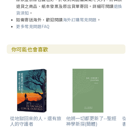
F. 恩典之約的不同時期
退貨之商品、紙本發票及原出貨單寄回。詳細可閱讀
退換
貨須知
。
卷四：基督的位格與工作的教義
如需寄送海外，歡迎閱讀
海外訂購常見問題
。
‧基督的位格
更多常見問題FAQ
第一章 基督的聖名
A. 耶穌
B. 基督
你可能也會喜歡
C. 人子
D. 神子
E. 主
第二章 基督的本性
A. 基督二性的特質
B. 基督位格的合一
C. 關於基督的教義之某些錯誤的教訓
第三章 基督的身分
A. 降卑的身分
B. 升高的身分
‧基督的工作
從地獄回來的人，還有旅
他將一切都更新了--聖經
從
人的守護者
神學新探(簡體)
書卷
第一章 基督的職分
A. 先知的職分