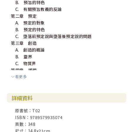
B. 預旨的特色
C. 有關預旨教義的反論
第二章 預定
A. 預定的對象
B. 預定的特色
C. 墮落前預定說與墮落後預定說的問題
第三章 創造
A. 創造的概論
B. 靈界
C. 物質畀
第四章 護理
看更多
A. 護理的概說
B. 特殊護理的本質
C. 特殊的護理或占神蹟
詳細資料
卷三：在與神關係中人的教義
原書號：T02
‧在原始狀態中的人
ISBN：9789579935074
第一章 人受造的性質
頁數：348
A. 人性的基本要素
尺寸：14.8x21cm
B. 個人靈魂的起源