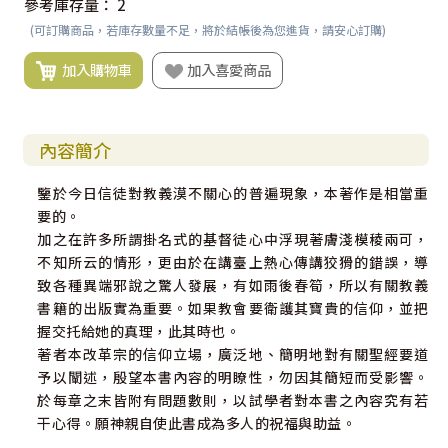
參考庫存量：
2
(可訂購商品，若庫存數量不足，將於結帳後為您進貨，請安心訂購)
加入購物車
加入喜愛商品
內容簡介
鑒於今日信徒對教義漠不關心的普遍現象，本著作是相當重
要的。
加之在許多所謂掛名式的基督徒心中浮現著膚淺模稜兩可，
不知所云的情形，更由於在講臺上熱心傳講狡猾的錯誤，導
致各種異端邪說之驚人發展，有如雨後春筍，所以有關教義
書籍的出版實為重要。如果教會要衛護其寶貴的信仰，並把
握交托給她的真理，此其時也。
著者本改革宗的信仰立場，廣泛地、簡明地對有關聖經要道
予以闡述，殷望本書內容的明瞭性，勿因其簡短而受影響。
於每章之末皆附有問題數則，以試學者對本書之內容究有若
干心得。願神親自使此書成為多人的祝福與助益。