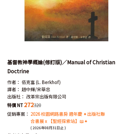
基督教神學概論(修訂版)／Manual of Christian
Doctrine
作者：
佰克富
(L. Berkhof)
譯者：
趙中輝/宋華忠
出版社：
改革宗出版有限公司
272
特價 NT
320
促銷專案：
2026 校園網路書房 週年慶 ✦出版社聯
合書展 x 【聖經探索站】📖✦
( 2026年08月31日止 )