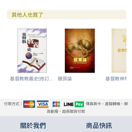
B. 祭司的職分
C. 君王的職分
其他人也買了
第二章 基督贖罪聖工
A. 贖罪的動因及必須性
B. 贖罪的性質
C. 贖罪的範圍
D. 近代神學中的臢罪觀
卷五：救贖之工實施的教義
第一章 聖靈的一般工作
A. 聖靈在自然界中的一般運行
基督教教義史(修訂...
贖罪論
基督教神學(
B. 普通恩典
第二章 恩召與重生
A. 救恩次序的緒論
B. 恩召
付款方式：
傳真刷卡、虛擬轉帳、郵
C. 重生
政劃撥、超商取貨付款
第三章 改宗
A. 改宗的聖經名詞
關於我們
商品快訊
B. 改宗的聖經觀