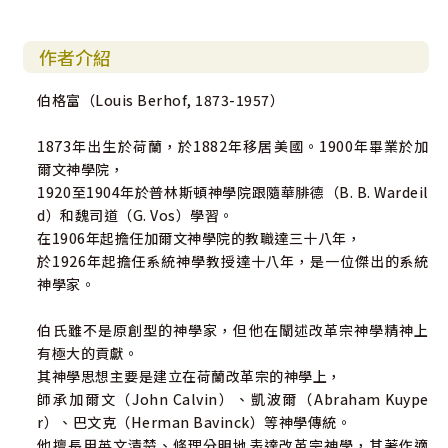
作者介紹
伯格富（Louis Berhof, 1873-1957）
1873年出生於荷蘭，於1882年移居美國。1900年畢業於加
爾文神學院，
1920至1904年於普林斯頓神學院跟隨華腓德（B. B. Wardeil
d）和魏司道（G. Vos）學習。
在1906年起擔任加爾文神學院的教職達三十八年，
於1926年起擔任系統神學教授達十八年，是一位傑出的系統
神學家。
伯氏雖不是原創型的神學家，但他在闡述改革宗神學精神上
有極大的貢獻。
其神學思想主要是建立在荷蘭改革宗的神學上，
師承加爾文（John Calvin）、凱波爾（Abraham Kuype
r）、巴文克（Herman Bavinck）等神學傳統。
他擅長用英文清楚、條理分明地表達改革宗神學，其著作適