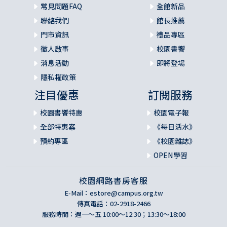
C. 改宗的要素
常見問題FAQ
全館新品
D. 改宗的特色
聯絡我們
館長推薦
E. 改宗的創始者
門市資訊
禮品專區
F. 改宗的必要
徵人啟事
校園書饗
第四章 信心
消息活動
即將登場
A. 聖經中所用的名詞
B. 聖經中所提到的各種信心
隱私權政策
C. 信心的要素
注目優惠
訂閱服務
D. 得救信心的對象
E. 羅馬天主教的人信心觀
校園書饗特惠
校園電子報
F 信心與得救的確知
全部特惠案
《每日活水》
第五章 稱義
預約專區
《校園雜誌》
A. 聖經中所用「稱義」的名詞
OPEN學習
B. 稱義的特點與性質
C. 稱義的要素
校園網路書房客服
D. 稱義得以作成的範圍
E. 稱義的時間
E-Mail：
estore@campus.org.tw
F. 稱義的基礎
傳真電話：02-2918-2466
服務時間：週一～五 10:00～12:30；13:30～18:00
G. 反對稱義教義的看法
第六章 成聖