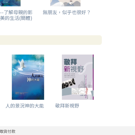
--了解母親的影
無朋友，似乎也很好？
美的生活(簡體)
人的景況神的大能
敬拜新視野
取貨付款