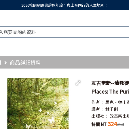
2026校園網路書房週年慶：與上帝同行的人生地圖！
頁
商品詳細資料
亙古常新--清教徒的聖
Places: The Pur
作者：
馬克‧德卡
譯者：
林千俐
出版社：
改革宗出
324
特價 NT
360