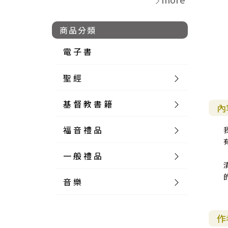
商品分類
電 子 書
聖 經
基 督 教 書 籍
新 舊 約 聖 經
內
福 音 禮 品
簡 體 聖 經
聖 經 論 叢
和 合 本
一 般 禮 品
英 文 聖 經
神 學 類
福 音 飾 品 配 件
和 合 本 標 點
參 考 書 工 具 書
音 樂
外 文 聖 經
實 踐 神 學
福 音 家 飾 用 品
一 般 卡 片
新 標 點 和 合 本
K J V
摩 西 五 經
系 統 神 學
福 音 項 鍊
讀 經 法
中 外 文 聖 經
教 會 歷 史
福 音 生 活 雜 貨
一 般 文 具
詩 本 樂 譜
和 合 本 修 訂 版
E S V
歷 史 書
神 、 創 造
宣 教 差 傳
福 音 耳 環 / 耳 夾
福 音 桌 飾 品
萬 用 卡
釋 經 法
創 世 記
作