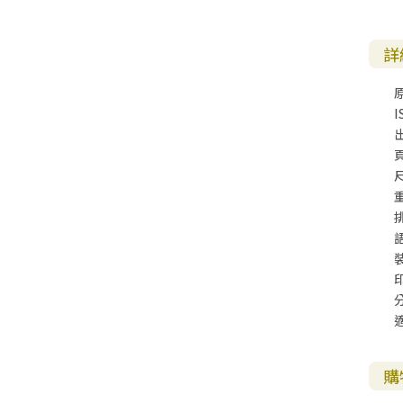
其 他 中 外 文 聖 經
新 約 歷 史 書
青 少 年
靈 恩
研 經 材 料
詩 、 散 文
福 音 包 裝 用 品
聖 經 故 事
約 拿 書
約 翰 福 音
加 拉 太 書
雅 各 書
啟 示 錄
信 徒 神 學
福 音 明 信 片 . 書 籤
詳
成 人
教 育
兒 童 教 材
劇 本 遊 戲
福 音 文 具 雜 貨
聖 經 神 學
彌 迦 書
以 弗 所 書
彼 得 前 書
使 徒 行 傳
靈 界
福 音 季 節 卡
職 業
文 字 工 作
青 少 年 教 材
兒 童 故 事 C D
偽 經 次 經
那 鴻 書
腓 立 比 書
彼 得 後 書
I
福 音 小 禮 卡
特 殊 問 題
小 組 教 會
幼 稚 教 材
畫 冊
哈 巴 谷 書
歌 羅 西 書
約 翰 壹 、 貳 、 參 書
尺
其 他 福 音 卡 片
生 活 教 導
成 人 教 材
西 番 雅 書
帖 撒 羅 尼 迦 前 後
猶 大 書
主 日 學 教 材
哈 該 書
提 摩 太 前 後
歸 納 法 研 經
撒 迦 利 亞 書
提 多 書
紙 品
瑪 拉 基 書
腓 利 門 書
購
教 牧 書 信