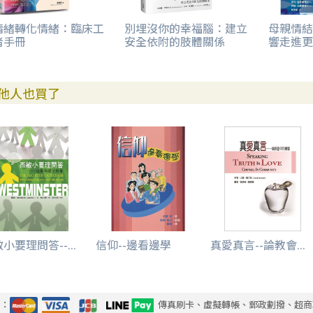
情緒轉化情緒：臨床工
別埋沒你的幸福腦：建立
母親情結
者手冊
安全依附的肢體關係
響走進更
他人也買了
小要理問答--...
信仰--邊看邊學
真愛真言--論教會...
式：
傳真刷卡、虛擬轉帳、郵政劃撥、超商