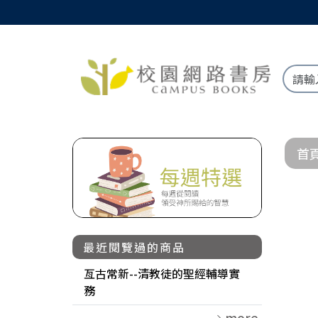
首
最近閱覽過的商品
亙古常新--清教徒的聖經輔導實
務
more