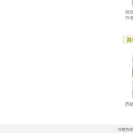
用
作
其
西敏
付款方