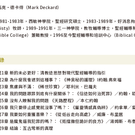
馬克‧德卡得（Mark Deckard）
1981-1983年，西敏神學院，聖經研究碩士，1983-1989年，好消息拘留所及監
nisty）牧師，1989-1991年，三一神學院，教牧輔導博士，聖經輔導和
Bible College）兼職教授，1996至今聖經輔導和培訓中心（Biblical Co
錄
第1章 新的未必更好：清教徒思想對現代聖經輔導的指引
第2章 為什麼我會遇到這種事？：《神奥秘的護理》I約翰.弗來福
第3章 焦慮與不滿：《稀世珍寶》／耶利米．巴羅夫
第4章 我的問題跟罪到底有什麼關係？：《信徒如何治死罪》／約翰，
第5章 沒有人瞭解我的問題 《天路歷程》／本仁約翰
第6章 我只要停止感覺就沒事了嗎？：《屬靈情感真偽辨》／約拿單／
第7章 我要如何重獲喜樂？：《從低谷走向高處》／威廉．布里居
第8章 是魔鬼逼我犯罪的嗎？：《抵擋撒但詭計的良方》／湯姆斯．布
第9章 結論：亙古常新的真理