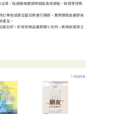
日出貨，如遇廠商調貨時間延長或絕版、缺貨等特殊
待訂單完成寄出當日將進行請款，實際請款金額即為
序產生。
包裝包好，於收到商品鑑賞期七天內，將與欲退貨之
more