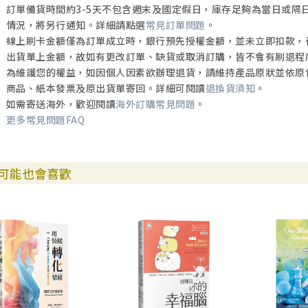
訂單備貨時間約3-5天不包含週末及國定假日，庫存足夠為當日或隔
情況，將另行通知。詳細請點選
常見訂單問題
。
線上刷卡金額僅為訂單成立時，銀行預先授權金額，並未立即扣款，
出貨單上金額，故如有更改訂單、缺貨或取消訂購，皆不會有刷退程
為維護您的權益，如因個人因素欲辦理退貨，請維持產品原狀並依原
商品、紙本發票及原出貨單寄回。詳細可閱讀
退換貨須知
。
如需寄送海外，歡迎閱讀
海外訂購常見問題
。
更多常見問題FAQ
可能也會喜歡