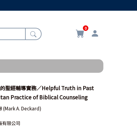
0
經輔導實務／Helpful Truth in Past
itan Practice of Biblical Counseling
得
(Mark A. Deckard)
版有限公司