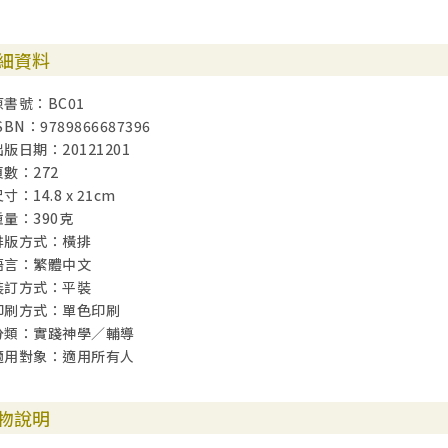
細資料
原書號：BC01
SBN：9789866687396
出版日期：20121201
頁數：272
寸：14.8 x 21cm
重量：390克
排版方式：橫排
語言：繁體中文
裝訂方式：平裝
印刷方式：單色印刷
分類：實踐神學／輔導
適用對象：適用所有人
物說明