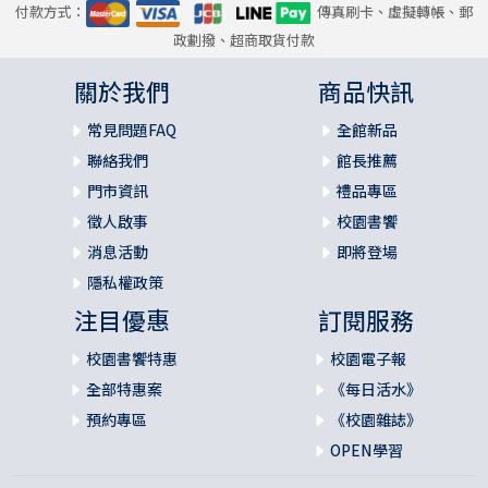
付款方式：
傳真刷卡、虛擬轉帳、郵
政劃撥、超商取貨付款
關於我們
商品快訊
常見問題FAQ
全館新品
聯絡我們
館長推薦
門市資訊
禮品專區
徵人啟事
校園書饗
消息活動
即將登場
隱私權政策
注目優惠
訂閱服務
校園書饗特惠
校園電子報
全部特惠案
《每日活水》
預約專區
《校園雜誌》
OPEN學習