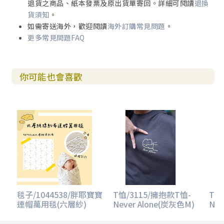
退貨之商品、紙本發票及原出貨單寄回。詳細可閱讀
退換
貨須知
。
如需寄送海外，歡迎閱讀
海外訂購常見問題
。
更多常見問題FAQ
你可能也會喜歡
毯子/1044538/胖耶寶寶
T恤/3115/擁抱款T恤-
T恤
連帽萬用毯(六層紗)
Never Alone(炭灰色M)
Nev