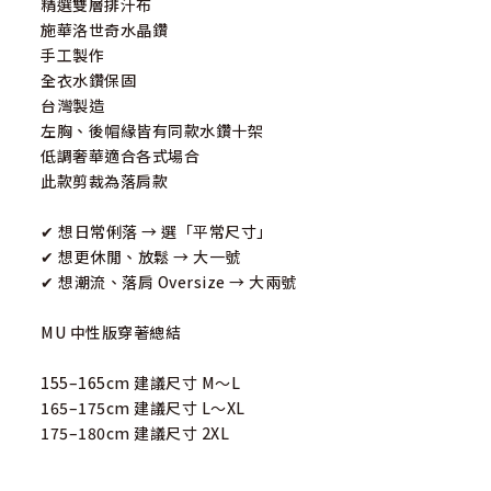
精選雙層排汗布
施華洛世奇水晶鑽
手工製作
全衣水鑽保固
台灣製造
左胸、後帽緣皆有同款水鑽十架
低調奢華適合各式場合
此款剪裁為落肩款
✔ 想日常俐落 → 選「平常尺寸」
✔ 想更休閒、放鬆 → 大一號
✔ 想潮流、落肩 Oversize → 大兩號
MU 中性版穿著總結
155–165cm 建議尺寸 M～L
165–175cm 建議尺寸 L～XL
175–180cm 建議尺寸 2XL