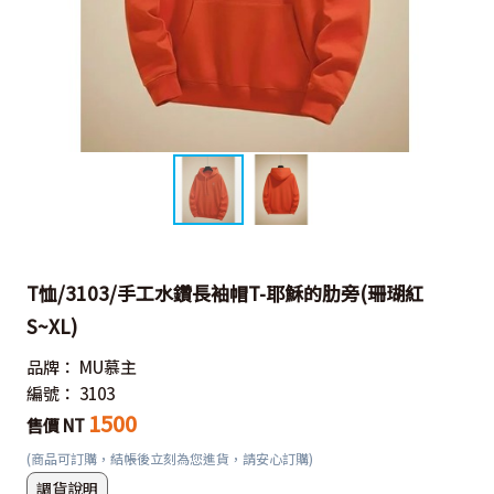
T恤/3103/手工水鑽長袖帽T-耶穌的肋旁(珊瑚紅
S~XL)
品牌：
MU慕主
編號：
3103
1500
售價 NT
(商品可訂購，結帳後立刻為您進貨，請安心訂購)
調貨說明