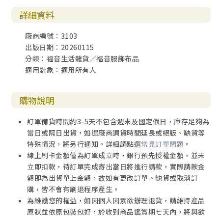
詳細資料
廠商編號：3103
出版日期：20260115
分類：福音生活雜貨／福音服飾布品
適用對象：適用所有人
購物說明
訂單備貨時間約3-5天不包含週末及國定假日，庫存足夠為
當日或隔日出貨，如遇廠商調貨時間延長或絕版、缺貨等
特殊情況，將另行通知。詳細請點選
常見訂單問題
。
線上刷卡金額僅為訂單成立時，銀行預先授權金額，並未
立即扣款，待訂單完成寄出當日將進行請款，實際請款金
額即為出貨單上金額，故如有更改訂單、缺貨或取消訂
購，皆不會有刷退程序產生。
為維護您的權益，如因個人因素欲辦理退貨，請維持產品
原狀並依原包裝包好，於收到商品鑑賞期七天內，將與欲