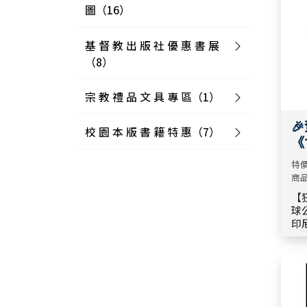
圖（16）
基 督 教 出 版 社 優 惠 書 展
2026 校園網路書房 週年慶 ✦
（8）
校園本版選書 ✕ 人生地圖起點
🧭📖
宗 教 禮 品 文 具 專 區（1）
✨ 宇宙光 ⨯【一生信仰功課】
2026 校園網路書房 週年慶 ✦出
｜ 限時 79 折

版社聯合書展 x 【聖經探索
校 園 本 版 書 籍 特 惠（7）
MOTANO X 天天與耶穌 公仔盲
《
站】📖✦
✨ 五月文創商品推薦 X 天恩｜
盒
價 
限時 86 折
特價
🎉賀🎉 周天成 勇奪冠軍《世界
商
2026 校園網路書房 週年慶 ✦
也撼動不了》限時特價 $99
與上帝同行的人生地圖 🏡【 呼
【
⭐ 8月新書推薦 × 靈糧堂
球
召探索站】 ✦
【2027校園週曆系列】7種版本
印
【7月夢想啟航專案】╳ 華宣
X 17款設計！全面8折，大量訂
度
2026 校園網路書房 週年慶 ✦出
灣
｜✦ 限時全品項79折 ✦
購再享團購優惠！
軍
版社聯合書展 x【關係同行站】
晉級
🤝
🌿格子外面8-9月書展專案 ◈
每日活水【完全門徒訓練教材
和
賽
限時優惠單本79折◈
2.0】特惠，套書獨家特惠66