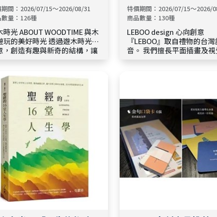
design 心向創意
期間：2026/07/15～2026/08/31
特價期間：2026/07/15～2026/0
數量：126種
商品數量：130種
UT WOODTIME 與木
LEBOO design 心向創意
遊玩的美好時光 透過遊木時光的
『LEBOO』取自禮物的台
意，創造有趣與新奇的結構，讓
音。 我們擅長平面插畫及視
人小孩都能沉浸在幸福、有溫度
計，將商品視為一份份送給
玩木時光！ 遊木時光希望每件物
禮物。 Shalom LEBOO系列商品，
都能與使用者產生美好的連結與
結合團隊中基督徒設計師與
憶。 用插畫融入木製工藝，透過
徒夥伴的理念，改變一般福
物品的療癒互動，推出一系列兼
保守制式的傳統風格。 以平易近人
實用與趣味的生活禮品。
的方式說著聖經裡的故事，
設計師在信仰中的領受，溫
的畫風字句沖淡宗教的嚴肅
更拉近了信與未信的距離，
常的煩惱與躁慮，好好過生
《品牌精神 代表經句》 但
耶穌基督和那愛我們、開恩
的安慰並美好的盼望賜給我
神， 安慰你們的心， 並且
行善言上堅固你們。 帖撒羅
書 2:16 - 17