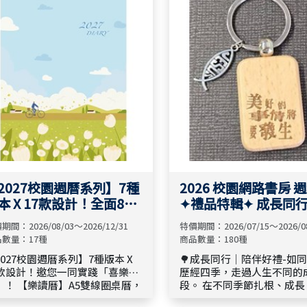
】、 【🤝 探索神託付你的使命--
召，學習以基督的心彼此對
事、使命選書】、 【🌍 探索普世
每一次相遇與互動中，經歷
教的異象--宣教、異象選書】 邀
成長。🎈
你停留閱讀，讓神的話語點亮前
，陪伴你明白祂的預備，懷抱信
勇敢回應呼召。
2027校園週曆系列】7種
2026 校園網路書房 
本 X 17款設計！全面8
✦禮品特輯✦ 成長同
，大量訂購再享團購優
期間：2026/08/03～2026/12/31
特價期間：2026/07/15～2026/0
！
數量：17種
商品數量：180種
2027校園週曆系列】7種版本 X
🌳成長同行｜陪伴好禮-如
7款設計！邀您一同實踐「喜樂計
歷經四季，走過人生不同的
」！ 【樂讀曆】A5雙線圈桌曆，
段。 在不同季節扎根、成長、結
新登場！新標竿搶先上市！ 單本
果，人生也走過一段段值得