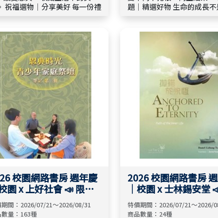
好 每一份禮
題｜精選好物 生命的成長不
，都是一份祝福的延伸。透過貼
然，而是在上帝的愛中持續
日常的生活選物，將愛與溫暖帶
澆灌與結果。精選四大信仰
更多人的生命，讓每一次贈與，
品，陪伴您在日常中體會恩
成為祝福的開始。
出信仰，讓每一份選物都成
成長的祝福。
026 校園網路書房 週年慶
2026 校園網路書房 
校園 x 上好社會 📣 限時
｜校園 x 士林錫安堂 
5折
79折起
期間：2026/07/21～2026/08/31
特價期間：2026/07/21～2026/0
數量：163種
商品數量：24種