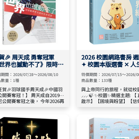
賀🎉 周天成 勇奪冠軍
2026 校園網路書房 
世界也撼動不了》限時特
✦ 校園本版選書 ✕ 人
$99
圖起點🧭📖
期間：2026/07/28～2026/08/10
特價期間：2026/07/15～2026/0
品數量：1種
商品數量：133種
狂賀🎉羽球國手周天成🎉中國羽
與上帝同行的旅程，就從校
公開賽奪冠！】 周天成自2019年
⸝⸝⸝ 🍃 ✨校園✨精選主題: 【 真理與
尼公開賽奪冠之後， 今年2026再
啟示】【困境與盼望】【信
於超級1000系列賽捧冠， 成為台
活】【呼召與使命】 讓這些屬靈好
首位兩度獲取超級1000系列賽冠
書成為你的文字補給站，隨
的男單球員！ 更締造史上最年長
與神的話語溫暖相遇。 🛒 單本 79
男單決賽的紀錄！ 小天的毅力
折 ｜ 3 本 75 折 ｜ 5 本以上享
奮戰到底的精神， 是我們在長期
折！
事中有目共睹的， 其背後支撐他