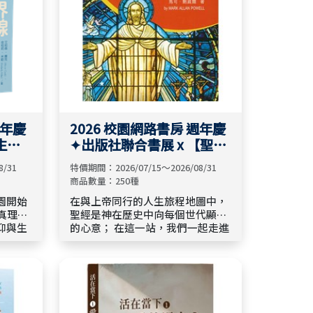
週年慶
2026 校園網路書房 週年慶
生地
✦出版社聯合書展 x 【聖經
探索站】📖✦
8/31
特價期間：2026/07/15～2026/08/31
商品數量：250種
園開始
在與上帝同行的人生旅程地圖中，
聖經是神在歷史中向每個世代顯明
仰與生
的心意； 在這一站，我們一起走進
聖經現場，認識歷史背景、文化脈
時隨地
絡與真理亮光。📖 🧭 「聖經探險
站」精選好書系列： 【 探索聖經真
 7
理 】【 探索與神同行 】【 探索信
仰核心 】【 探索信仰與世界 】 🌾
邀請你在此停留駐足，讓神的話語