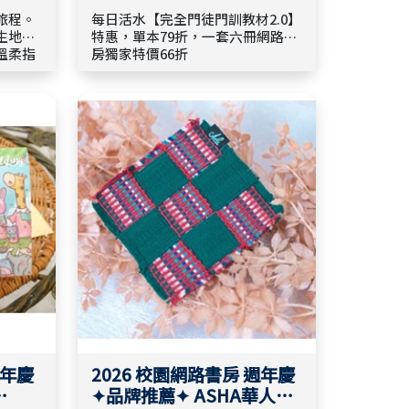
旅程。
每日活水【完全門徒門訓教材2.0】
生地
特惠，單本79折，一套六冊網路書
溫柔指
房獨家特價66折
週年慶
2026 校園網路書房 週年慶
✦品牌推薦✦ ASHA華人磐