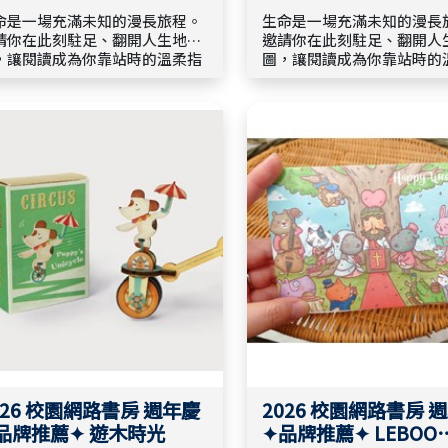
命是一場充滿未知的漫長旅程。
生命是一場充滿未知的漫長
請你在此刻駐足、翻開人生地
邀請你在此刻駐足、翻開人
，讓閱讀成為你靠站時的溫柔指
圖，讓閱讀成為你靠站時的
｜上好社會暑
引， 📍 旅程專屬補給｜士林錫安堂
主日教材 ➣ 團契與
精選 ➣ 內在靈修操練 ➣ 品格生命
小組互動 ➣ 關係成長與親子陪伴
成長 ➣ 敬拜周邊小物
026 校園網路書房 週年慶
2026 校園網路書房 
品牌推薦✦ 遊木時光
✦品牌推薦✦ LEBOO