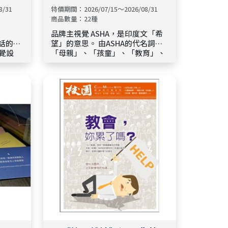
石領袖
8/31
特價期間：2026/07/15～2026/08/31
商品數量：22種
品牌主視覺 ASHA，是印度文「希
灣話的諧
望」的意思。 由ASHA的代名詞：
覺設
「母親」、「孩童」、「教育」、
客人的
「希望」與「編織」，五個元素所
組成。 代表希望的青鳥承載著母親
非基督
與孩子的夢想前往美好的遠方，仿
音商品
若織布、仿若秀髮的河川流經婦女
的指尖，澆灌著孩子的未來，讓幼
也表達
苗透過教育逐漸茁壯！
暖貼心
意味，
輕撫日
活。
願我們主
將永遠
們的父
在一切善
尼迦後