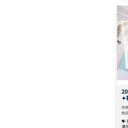
8折
2026 週年慶限定｜得魚堂經文
（
貼紙 📣 限時8折
算
部（
2
✦
特價
商品

滴