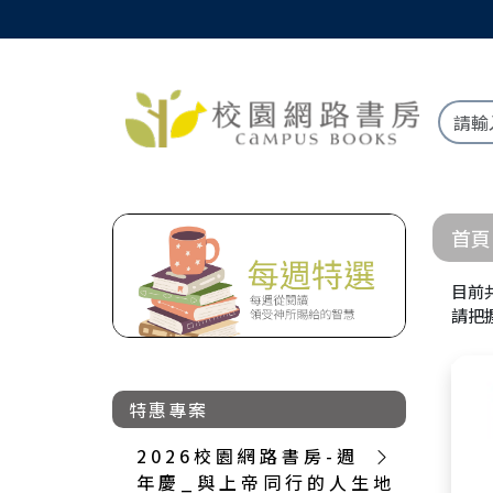
首頁
目前
請把
特惠專案
2 0 2 6 校 園 網 路 書 房 - 週
年 慶 _ 與 上 帝 同 行 的 人 生 地