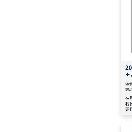
的
2026 校園網路書房 週年慶 ✦出
折，單本79折
版社聯合書展 x 【生命修復
🌿 中主暑期精選｜ 📖暢銷書 ×
站】🏡✦
繪本 × 經典小冊 79折起
📙《校園雜誌》過刊典藏＿雙
月刊特價50元，季刊特價100
2026 校園網路書房 週年慶 ✦禮
元，買幾本再送幾本(隨機送恕
⭐ 6月新書推薦 × 天恩出版 🕊️
品特輯✦ 成長同行
不挑期數)🌈
【單本79折/ 三本75折】
2026 校園網路書房 週年慶 ✦禮
【每週特選】父親，最榮耀的
⭐ 5月新書推薦 × 天恩出版 🕊️
品特輯✦ 恩典傳遞
名字
【單本79折/ 三本75折】
2
✦
2026 校園網路書房 週年慶 ✦禮
7-8月校園書饗專案★ 新書上

特價
品特輯✦ 美好日常
場、好書熱賣、代理新書★
商品
在
2026 校園網路書房 週年慶 ✦禮
【每日活水】靈修月刊，團購
我
品特輯✦ 生命扎根
優惠
要
喚
【
2026 校園網路書房 週年慶｜精
生
選聖經專區 📣 限時8折起
長