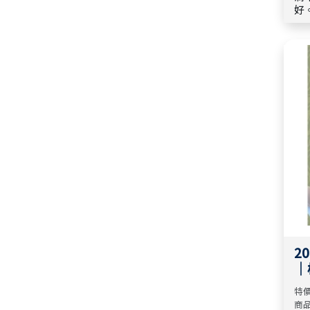
好。 祝福選物｜分享美
物
近
進
都
2
｜
8
特價
商品