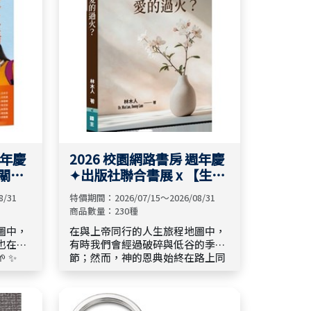
成為生命的指引，重新校對人生方
向，帶著智慧與啟示再度前行。🍃
✩ 其他出版社 新書79折/書籍 85折
起 ✩
週年慶
2026 校園網路書房 週年慶
【關係
✦出版社聯合書展 x 【生命
修復站】🏡✦
8/31
特價期間：2026/07/15～2026/08/31
商品數量：230種
圖中，
在與上帝同行的人生旅程地圖中，
也在每
有時我們會經過破碎與低谷的季
✨
節；然而，神的恩典始終在路上同
 親密與
行，帶領人一步步走向恢復與更
隊關係
新。🌱 🍂 「生命修復站」精選好書
🤝
系列: 【 見證與陪伴 】【 信心與盼
仰的呼
望 】【 情緒與醫治 】【 靈命與成