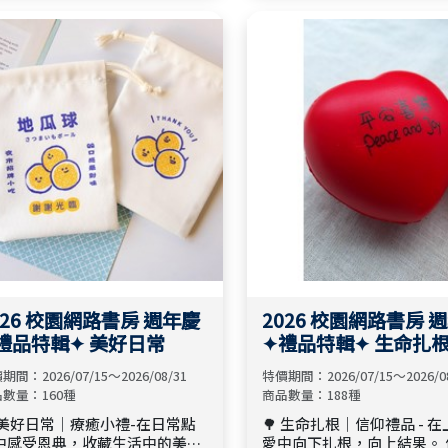
，30-49本75折；50-99本7折
旅程。 無論是迎接新的開始
大量訂購不限種類，可合併計
溫暖的家庭、傳遞關懷，或
）（100本以上請洽出版社市場
心意表達祝福，每個生命階
02）2918-2460*5235）
有一份合適的禮物陪伴同行
026 校園網路書房 週年慶
2026 校園網路書房 
禮品特輯✦ 美好日常
✦禮品特輯✦ 生命扎
期間：2026/07/15～2026/08/31
特價期間：2026/07/15～2026/0
數量：160種
商品數量：188種
 美好日常｜療癒小禮-在日常點
🌳 生命扎根｜信仰禮品 - 
中感受恩典，收藏生活中的美
愛中向下扎根，向上結果。 信仰主