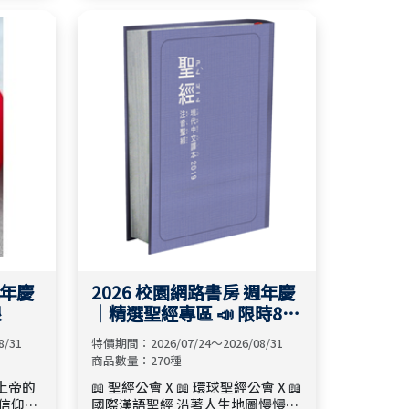
、建立
活，在每個平凡的日常中自然流動
用一份
與滿溢。從隨身小物到居家用品，
段，都
用一份溫暖的選物，陪伴每一天，
。
也讓幸福悄悄發生。
週年慶
2026 校園網路書房 週年慶
根
｜精選聖經專區 📣 限時8折
起
8/31
特價期間：2026/07/24～2026/08/31
商品數量：270種
在上帝的
📖 聖經公會 X 📖 環球聖經公會 X 📖
國際漢語聖經 沿著人生地圖慢慢前