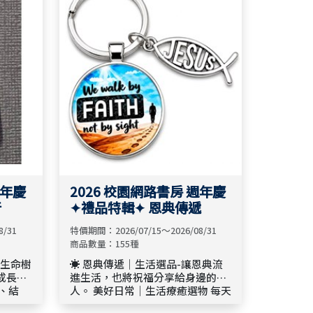
待，在
長 】 🌾 邀請你在此停留安歇，讓
更新與
神的話語溫柔醫治心靈，重新校準
生命方向，帶著信心與盼望再度前
行。🍃
週年慶
2026 校園網路書房 週年慶
行
✦禮品特輯✦ 恩典傳遞
8/31
特價期間：2026/07/15～2026/08/31
商品數量：155種
同生命樹
☀️ 恩典傳遞｜生活選品-讓恩典流
成長階
進生活，也將祝福分享給身邊的
人。 美好日常｜生活療癒選物 每天
珍藏的
都有值得感恩的事，讓恩典融入生