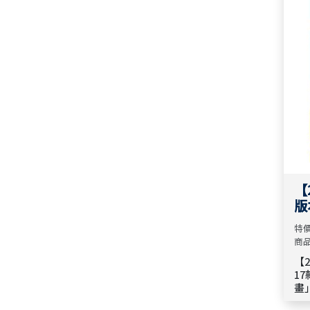
書
服
2026 校園網路書房 週年慶 ｜
宣
校園 x 上好社會 📣 限時85折
請
路
心
2026 校園網路書房 週年慶 ｜
校園 x 士林錫安堂 📣限時79折
起
2026 校園網路書房 週年慶 ✦品
牌推薦✦ 遊木時光
【
2026 校園網路書房 週年慶 ✦品
版
牌推薦✦ LEBOO design 心向
折
特價
創意
惠
商品
【
2026 校園網路書房 週年慶 ✦品
1
牌推薦✦ ASHA華人磐石領袖
畫
全