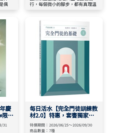
是偶
行，每個微小的腳步，都有真理溫
扎根、
柔照亮。✨ 願上帝的話語，成為你
主題商
腳前的燈、路上的光。🕯️ 在未來的
典、活
日子裡，讓上帝的應許陪伴你走過
為生命
每一段時光，攜手溫暖同行。🤍
週年慶
每日活水【完全門徒訓練教
📣限時
材2.0】特惠，套書獨家特
惠66折，單本79折
8/31
特價期間：2026/06/25～2026/09/30
商品數量：7種