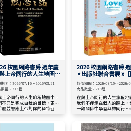
信念更令我們想了解與敬佩！
026 校園網路書房 週年慶
2026 校園網路書房 
 與上帝同行的人生地圖
✦出版社聯合書展 x
【 呼召探索站】 ✦
同行站】 🤝
期間：2026/07/16～2026/08/31
特價期間：2026/07/15～2026/0
數量：313種
商品數量：213種
與上帝同行的人生旅程地圖中，
在與上帝同行的人生旅程地
們不只是完成自我的目標，更是
我們不僅走在個人的路上，
聆聽並響應上帝對你的獨特召
一段關係中學習與神同行。🌱 
。 「呼召探索站」精選好書：
「關係同行站」精選好書 【
🌱 探索神為你的人生計畫--人
家庭關係 】、【 職場與團
、呼召選書】、 【✨ 探索屬靈成
】、【 生命成長與人際關係 】 
的道路--屬靈、門徒訓練選
陪伴你在日常關係中回應信