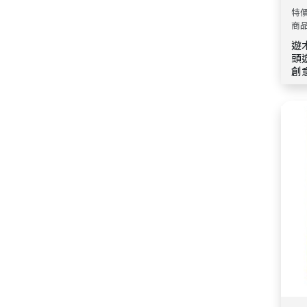
特價
商品
遊木時光 ABO
頭
創
大
的
品
回
與
具