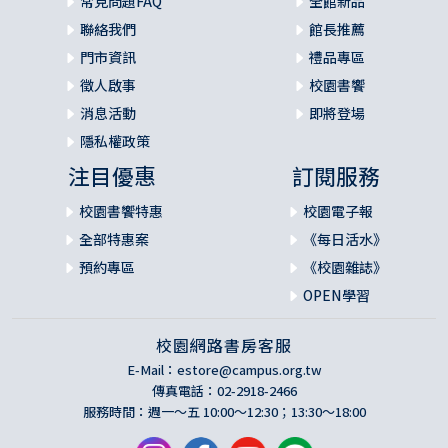
常見問題FAQ
全館新品
聯絡我們
館長推薦
門市資訊
禮品專區
徵人啟事
校園書饗
消息活動
即將登場
隱私權政策
注目優惠
訂閱服務
校園書饗特惠
校園電子報
全部特惠案
《每日活水》
預約專區
《校園雜誌》
OPEN學習
校園網路書房客服
E-Mail：
estore@campus.org.tw
傳真電話：02-2918-2466
服務時間：週一～五 10:00～12:30；13:30～18:00