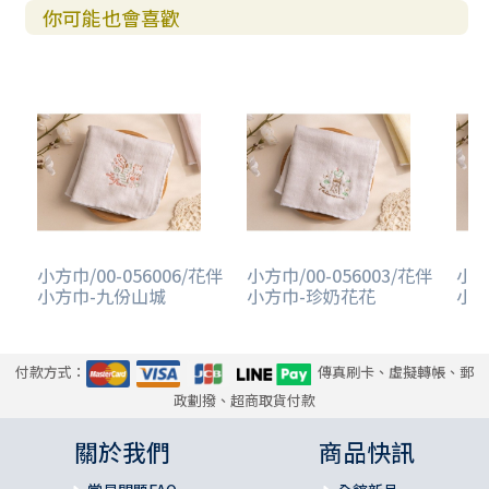
你可能也會喜歡
小方巾/00-056006/花伴
小方巾/00-056003/花伴
小方
小方巾-九份山城
小方巾-珍奶花花
小方
付款方式：
傳真刷卡、虛擬轉帳、郵
政劃撥、超商取貨付款
關於我們
商品快訊