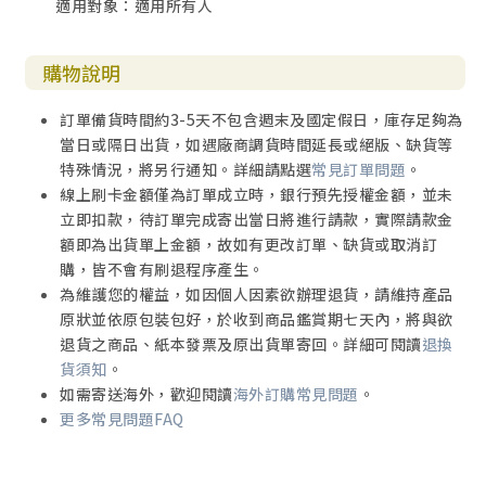
適用對象：適用所有人
購物說明
訂單備貨時間約3-5天不包含週末及國定假日，庫存足夠為
當日或隔日出貨，如遇廠商調貨時間延長或絕版、缺貨等
特殊情況，將另行通知。詳細請點選
常見訂單問題
。
線上刷卡金額僅為訂單成立時，銀行預先授權金額，並未
立即扣款，待訂單完成寄出當日將進行請款，實際請款金
額即為出貨單上金額，故如有更改訂單、缺貨或取消訂
購，皆不會有刷退程序產生。
為維護您的權益，如因個人因素欲辦理退貨，請維持產品
原狀並依原包裝包好，於收到商品鑑賞期七天內，將與欲
退貨之商品、紙本發票及原出貨單寄回。詳細可閱讀
退換
貨須知
。
如需寄送海外，歡迎閱讀
海外訂購常見問題
。
更多常見問題FAQ