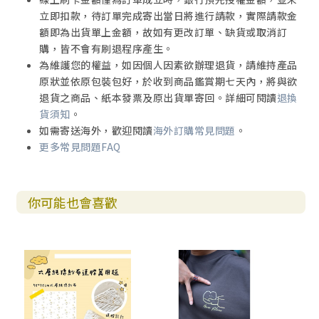
立即扣款，待訂單完成寄出當日將進行請款，實際請款金
額即為出貨單上金額，故如有更改訂單、缺貨或取消訂
購，皆不會有刷退程序產生。
為維護您的權益，如因個人因素欲辦理退貨，請維持產品
原狀並依原包裝包好，於收到商品鑑賞期七天內，將與欲
退貨之商品、紙本發票及原出貨單寄回。詳細可閱讀
退換
貨須知
。
如需寄送海外，歡迎閱讀
海外訂購常見問題
。
更多常見問題FAQ
你可能也會喜歡