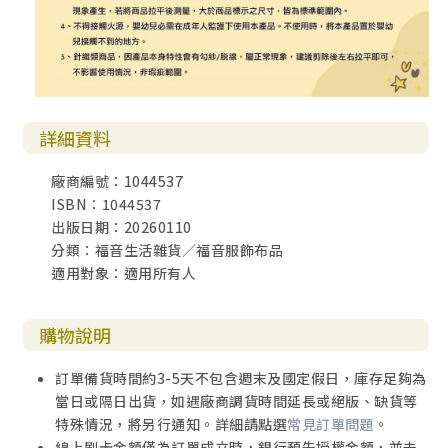
詳細資料
廠商編號：1044537
ISBN：1044537
出版日期：20260110
分類：福音生活雜貨／福音服飾布品
適用對象：適用所有人
購物說明
訂單備貨時間約3-5天不包含週末及國定假日，庫存足夠為
當日或隔日出貨，如遇廠商調貨時間延長或絕版、缺貨等
特殊情況，將另行通知。詳細請點選
常見訂單問題
。
線上刷卡金額僅為訂單成立時，銀行預先授權金額，並未