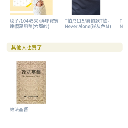
毯子/1044538/胖耶寶寶
T恤/3115/擁抱款T恤-
T恤
連帽萬用毯(六層紗)
Never Alone(炭灰色M)
Nev
其他人也買了
效法基督