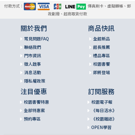
付款方式：
傳真刷卡、虛擬轉帳、郵
政劃撥、超商取貨付款
關於我們
商品快訊
常見問題FAQ
全館新品
聯絡我們
館長推薦
門市資訊
禮品專區
徵人啟事
校園書饗
消息活動
即將登場
隱私權政策
注目優惠
訂閱服務
校園書饗特惠
校園電子報
全部特惠案
《每日活水》
預約專區
《校園雜誌》
OPEN學習