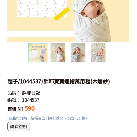
毯子/1044537/胖耶寶寶連帽萬用毯(六層紗)
品牌：
胖耶日記
編號：
1044537
590
售價 NT
(商品可訂購，結帳後立刻為您進貨，請安心訂購)
調貨說明