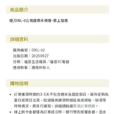
商品簡介
燈/ONL-02/見證原木夜燈-恩上加恩
詳細資料
廠商編號：ONL-02
出版日期：20250927
分類：福音生活雜貨／福音3C電器
適用對象：適用所有人
購物說明
訂單備貨時間約3-5天不包含週末及國定假日，庫存足夠為
當日或隔日出貨，如遇廠商調貨時間延長或絕版、缺貨等
特殊情況，將另行通知。詳細請點選
常見訂單問題
。
線上刷卡金額僅為訂單成立時，銀行預先授權金額，並未