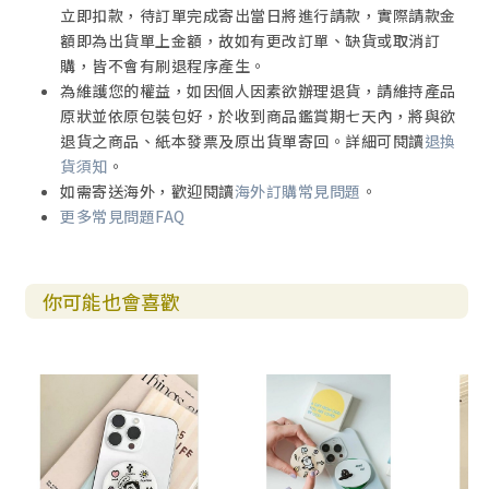
立即扣款，待訂單完成寄出當日將進行請款，實際請款金
額即為出貨單上金額，故如有更改訂單、缺貨或取消訂
購，皆不會有刷退程序產生。
為維護您的權益，如因個人因素欲辦理退貨，請維持產品
原狀並依原包裝包好，於收到商品鑑賞期七天內，將與欲
退貨之商品、紙本發票及原出貨單寄回。詳細可閱讀
退換
貨須知
。
如需寄送海外，歡迎閱讀
海外訂購常見問題
。
更多常見問題FAQ
你可能也會喜歡