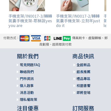
手機支架/IN0017-3/轉轉
手機支架/IN0017-2/轉轉
手機
氣囊手機支架-耶穌說yes
氣囊手機支架-立刻羊just
氣
you are
do it
let'
付款方式：
傳真刷卡、虛擬轉帳、郵
政劃撥、超商取貨付款
關於我們
商品快訊
常見問題FAQ
全館新品
聯絡我們
館長推薦
門市資訊
禮品專區
徵人啟事
校園書饗
消息活動
即將登場
隱私權政策
注目優惠
訂閱服務