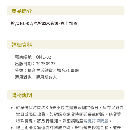
商品簡介
燈/ONL-02/見證原木夜燈-恩上加恩
詳細資料
廠商編號：ONL-02
出版日期：20250927
分類：福音生活雜貨／福音3C電器
適用對象：適用所有人
購物說明
訂單備貨時間約3-5天不包含週末及國定假日，庫存足夠為
當日或隔日出貨，如遇廠商調貨時間延長或絕版、缺貨等
特殊情況，將另行通知。詳細請點選
常見訂單問題
。
線上刷卡金額僅為訂單成立時，銀行預先授權金額，並未