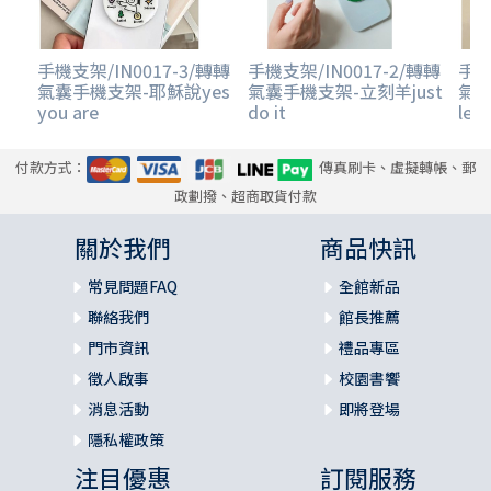
手機支架/IN0017-3/轉轉
手機支架/IN0017-2/轉轉
手機
氣囊手機支架-耶穌說yes
氣囊手機支架-立刻羊just
氣
you are
do it
let'
付款方式：
傳真刷卡、虛擬轉帳、郵
政劃撥、超商取貨付款
關於我們
商品快訊
常見問題FAQ
全館新品
聯絡我們
館長推薦
門市資訊
禮品專區
徵人啟事
校園書饗
消息活動
即將登場
隱私權政策
注目優惠
訂閱服務