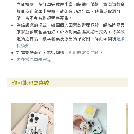
立即扣款，待訂單完成寄出當日將進行請款，實際請款金
額即為出貨單上金額，故如有更改訂單、缺貨或取消訂
購，皆不會有刷退程序產生。
為維護您的權益，如因個人因素欲辦理退貨，請維持產品
原狀並依原包裝包好，於收到商品鑑賞期七天內，將與欲
退貨之商品、紙本發票及原出貨單寄回。詳細可閱讀
退換
貨須知
。
如需寄送海外，歡迎閱讀
海外訂購常見問題
。
更多常見問題FAQ
你可能也會喜歡