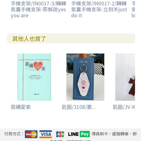
手機支架/IN0017-3/轉轉
手機支架/IN0017-2/轉轉
手機
氣囊手機支架-耶穌說yes
氣囊手機支架-立刻羊just
氣
you are
do it
let'
其他人也買了
慈繩愛索
匙圈/3108/菱...
匙圈/JV-K12.
付款方式：
傳真刷卡、虛擬轉帳、郵