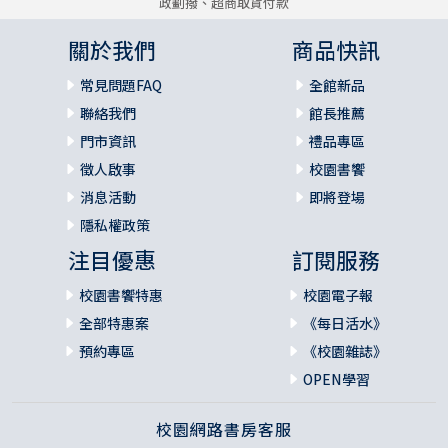
政劃撥、超商取貨付款
關於我們
商品快訊
常見問題FAQ
全館新品
聯絡我們
館長推薦
門市資訊
禮品專區
徵人啟事
校園書饗
消息活動
即將登場
隱私權政策
注目優惠
訂閱服務
校園書饗特惠
校園電子報
全部特惠案
《每日活水》
預約專區
《校園雜誌》
OPEN學習
校園網路書房客服