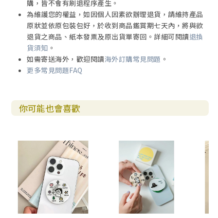
購，皆不會有刷退程序產生。
為維護您的權益，如因個人因素欲辦理退貨，請維持產品
原狀並依原包裝包好，於收到商品鑑賞期七天內，將與欲
退貨之商品、紙本發票及原出貨單寄回。詳細可閱讀
退換
貨須知
。
如需寄送海外，歡迎閱讀
海外訂購常見問題
。
更多常見問題FAQ
你可能也會喜歡