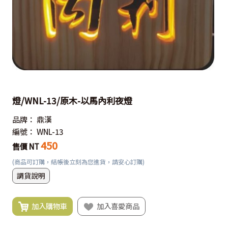
燈/WNL-13/原木-以馬內利夜燈
品牌：
鼎漢
編號：
WNL-13
450
售價 NT
(商品可訂購，結帳後立刻為您進貨，請安心訂購)
調貨說明
加入購物車
加入喜愛商品