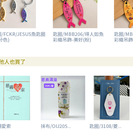
/FCKR/JESUS魚匙圈
匙圈/MBB206/得人如魚
匙圈/MB
分色)
彩織吊飾-美好(粉)
彩織吊飾
他人也買了
繩愛索
抹布/OIJ205...
匙圈/3108/菱...