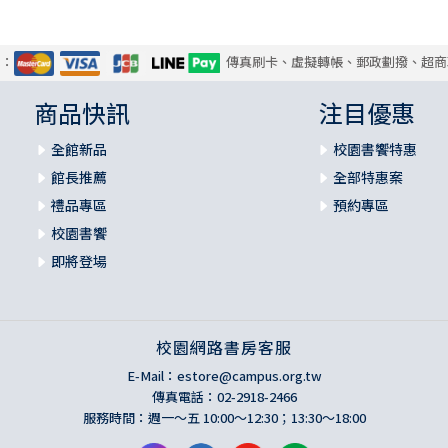
式：
傳真刷卡、虛擬轉帳、郵政劃撥、超商
商品快訊
注目優惠
全館新品
校園書饗特惠
館長推薦
全部特惠案
禮品專區
預約專區
校園書饗
即將登場
校園網路書房客服
E-Mail：
estore@campus.org.tw
傳真電話：02-2918-2466
服務時間：週一～五 10:00～12:30；13:30～18:00