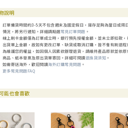
物說明
訂單備貨時間約3-5天不包含週末及國定假日，庫存足夠為當日或隔
情況，將另行通知。詳細請點選
常見訂單問題
。
線上刷卡金額僅為訂單成立時，銀行預先授權金額，並未立即扣款，
出貨單上金額，故如有更改訂單、缺貨或取消訂購，皆不會有刷退程
為維護您的權益，如因個人因素欲辦理退貨，請維持產品原狀並依原
商品、紙本發票及原出貨單寄回。詳細可閱讀
退換貨須知
。
如需寄送海外，歡迎閱讀
海外訂購常見問題
。
更多常見問題FAQ
可能也會喜歡