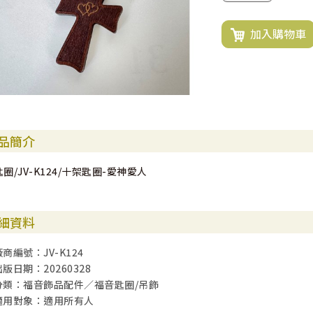
加入購物車
品簡介
匙圈/JV-K124/十架匙圈-愛神愛人
細資料
廠商編號：JV-K124
出版日期：20260328
分類：福音飾品配件／福音匙圈/吊飾
適用對象：適用所有人