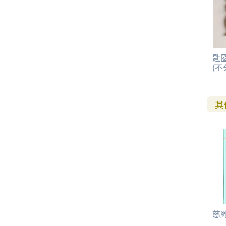
其 他 中 外 文 聖 經
新 約 歷 史 書
青 少 年
靈 恩
研 經 材 料
詩 、 散 文
福 音 包 裝 用 品
聖 經 故 事
約 拿 書
約 翰 福 音
加 拉 太 書
雅 各 書
啟 示 錄
信 徒 神 學
福 音 明 信 片 . 書 籤
成 人
教 育
兒 童 教 材
劇 本 遊 戲
福 音 文 具 雜 貨
聖 經 神 學
彌 迦 書
以 弗 所 書
彼 得 前 書
使 徒 行 傳
靈 界
福 音 季 節 卡
匙圈
職 業
文 字 工 作
青 少 年 教 材
兒 童 故 事 C D
偽 經 次 經
那 鴻 書
腓 立 比 書
彼 得 後 書
(不
福 音 小 禮 卡
特 殊 問 題
小 組 教 會
幼 稚 教 材
畫 冊
哈 巴 谷 書
歌 羅 西 書
約 翰 壹 、 貳 、 參 書
其 他 福 音 卡 片
其
生 活 教 導
成 人 教 材
西 番 雅 書
帖 撒 羅 尼 迦 前 後
猶 大 書
主 日 學 教 材
哈 該 書
提 摩 太 前 後
歸 納 法 研 經
撒 迦 利 亞 書
提 多 書
紙 品
瑪 拉 基 書
腓 利 門 書
慈
教 牧 書 信