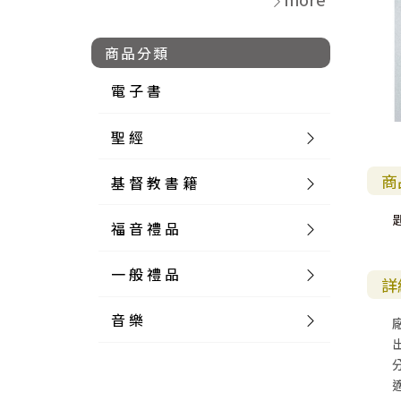
商品分類
電 子 書
聖 經
商
基 督 教 書 籍
新 舊 約 聖 經
福 音 禮 品
簡 體 聖 經
聖 經 論 叢
和 合 本
一 般 禮 品
英 文 聖 經
神 學 類
福 音 飾 品 配 件
和 合 本 標 點
參 考 書 工 具 書
詳
音 樂
外 文 聖 經
實 踐 神 學
福 音 家 飾 用 品
一 般 卡 片
新 標 點 和 合 本
K J V
摩 西 五 經
系 統 神 學
福 音 項 鍊
讀 經 法
中 外 文 聖 經
教 會 歷 史
福 音 生 活 雜 貨
一 般 文 具
詩 本 樂 譜
和 合 本 修 訂 版
E S V
歷 史 書
神 、 創 造
宣 教 差 傳
福 音 耳 環 / 耳 夾
福 音 桌 飾 品
萬 用 卡
釋 經 法
創 世 記