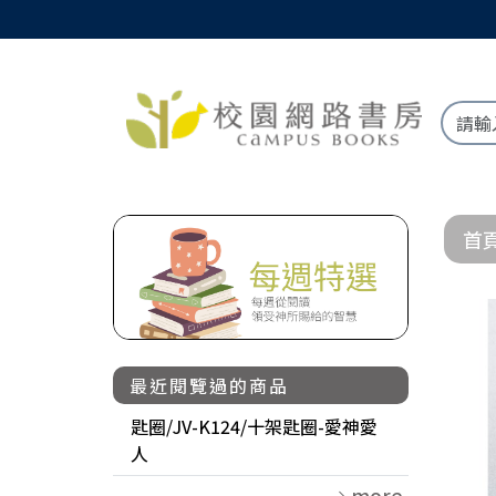
首
最近閱覽過的商品
匙圈/JV-K124/十架匙圈-愛神愛
人
more