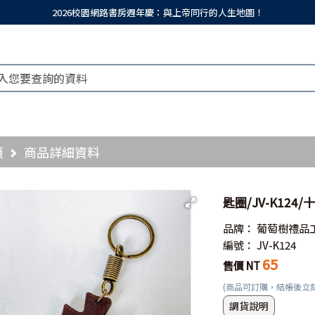
2026校園網路書房週年慶：與上帝同行的人生地圖！
頁
商品詳細資料
匙圈/JV-K124
品牌：
葡萄樹禮品
編號：
JV-K124
65
售價 NT
(商品可訂購，結帳後立
調貨說明