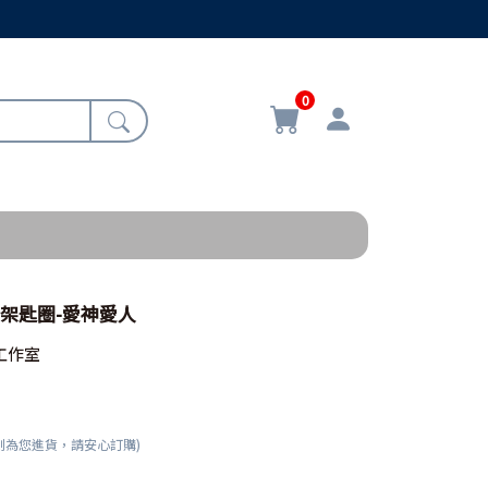
0
/十架匙圈-愛神愛人
工作室
刻為您進貨，請安心訂購)