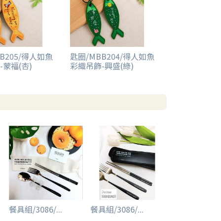
B205/得人如魚
匙圈/MBB204/得人如魚
-蒙福(杏)
彩織吊飾-興盛(綠)
餐具組/3086/...
餐具組/3086/...