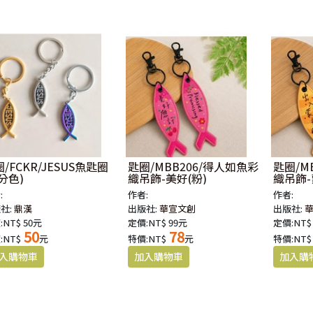
/FCKR/JESUS魚匙圈
匙圈/MBB206/得人如魚彩
匙圈/M
分色)
織吊飾-美好(粉)
織吊飾-
:
作者:
作者:
社:
鼎漢
出版社:
華宣文創
出版社:
:NT$ 50元
定價:NT$ 99元
定價:NT$
50
78
:NT$
元
特價:NT$
元
特價:NT$