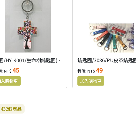
匙圈/HY-K001/生命樹鑰匙圈(木製)
45
49
: NT$
特價: NT$
有
432
個商品