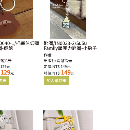
0040-1/插畫信仰壓
匙圈/IN0033-2/SuSu
圈-穌穌
Family壓克力匙圈-小房子
作者:
角落拾光
出版社:
角落拾光
 129元
定價:NT$ 149元
129
149
元
特價:NT$
元