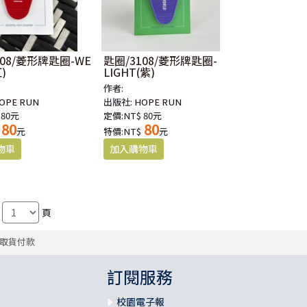
108/菱形牌匙圈-WE
匙圈/3108/菱形牌匙圈-
)
LIGHT(紫)
作者:
OPE RUN
出版社:
HOPE RUN
 80元
定價:NT$ 80元
80
80
元
特價:NT$
元
頁
取貨付款
訂閱服務
校園電子報