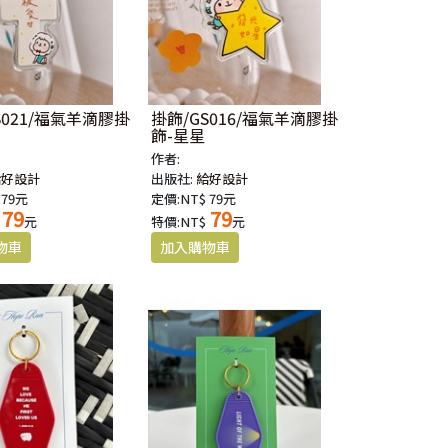
S021/福氣羊滴膠掛
掛飾/GS016/福氣羊滴膠掛
飾-星星
作者:
給好設計
出版社:
給好設計
 79元
定價:NT$ 79元
79
79
元
特價:NT$
元