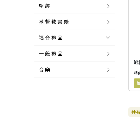
聖 經
基 督 教 書 籍
新 舊 約 聖 經
福 音 禮 品
簡 體 聖 經
聖 經 論 叢
和 合 本
一 般 禮 品
英 文 聖 經
神 學 類
福 音 飾 品 配 件
和 合 本 標 點
參 考 書 工 具 書
音 樂
外 文 聖 經
實 踐 神 學
福 音 家 飾 用 品
一 般 卡 片
新 標 點 和 合 本
K J V
摩 西 五 經
系 統 神 學
福 音 項 鍊
讀 經 法
特價
中 外 文 聖 經
教 會 歷 史
福 音 生 活 雜 貨
一 般 文 具
詩 本 樂 譜
和 合 本 修 訂 版
E S V
歷 史 書
神 、 創 造
宣 教 差 傳
福 音 耳 環 / 耳 夾
福 音 桌 飾 品
萬 用 卡
釋 經 法
創 世 記
註 釋 本 聖 經
生 命 造 就
福 音 食 器 廚 房
食 器 廚 房
C D
現 代 中 文 譯 本
G N B
和 合 本 / N I V
舊 約 註 釋
基 督
社 會 參 與
歷 史
福 音 手 環 / 手 鍊
福 音 布 軸 掛 畫
福 音 服 飾 布 品
貼 紙
日 記 . 筆 記
音 樂 叢 書
聖 經 概 論
出 埃 及 記
約 書 亞 記
共
選 摘 本
見 證 傳 記
福 音 文 具
傢 俱 燈 飾
新 譯 本
其 他 英 文 聖 經
和 合 本 / N K J V
新 約 註 釋
聖 靈
教 牧
中 國 歷 史
初 信 造 就
福 音 戒 指
福 音 壁 掛 框 匾
福 音 鐘 錶 類
福 音 收 納 瓶 罐
明 信 片 . 書 籤
鉛 筆 袋 盒
杯 盤 壺 碗
詩 歌 本 譜
中 文 詩 歌 演 唱 C D
聖 經 史 地
利 未 記
士 師 記
福 音 佈 道
福 音 卡 片
新 漢 語 譯 本
新 標 點 和 合 本 / K J V
智 慧 詩 歌 書
救 恩
其 它 團 契
外 國 歷 史
禱 告
福 音 見 證
福 音 胸 針 / 別 針
福 音 相 框
福 音 磁 鐵
福 音 食 品 / 飲 品
福 音 資 料 夾 袋
筆 類
食 品
節 慶 樂 譜
外 文 詩 歌 演 唱 C D
聖 經 歷 史
民 數 記
路 得 記
輔 導
馬 克 杯 / 咖 啡 杯