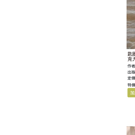
匙圈
克力
作者
出版
定價
特價