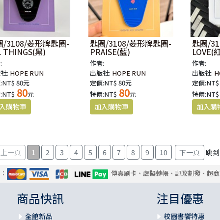
/3108/菱形牌匙圈-
匙圈/3108/菱形牌匙圈-
匙圈/3
L THINGS(黑)
PRAISE(藍)
LOVE(紅
:
作者:
作者:
社:
HOPE RUN
出版社:
HOPE RUN
出版社:
H
:NT$ 80元
定價:NT$ 80元
定價:NT$
80
80
:NT$
元
特價:NT$
元
特價:NT$
1
2
3
4
5
6
7
8
9
10
跳到
式：
傳真刷卡、虛擬轉帳、郵政劃撥、超商
商品快訊
注目優惠
全館新品
校園書饗特惠