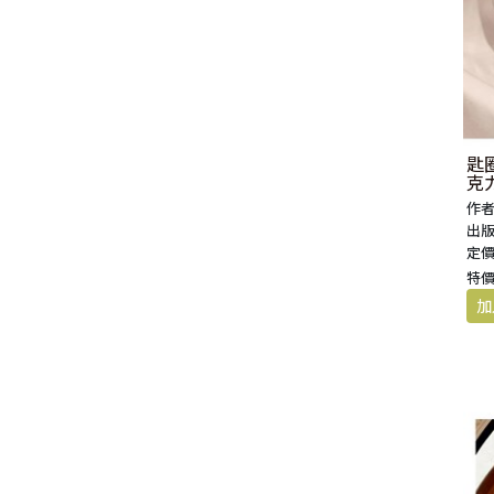
匙圈
克力
作者
出版
定價
特價