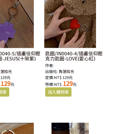
0040-5/插畫信仰壓
匙圈/IN0040-4/插畫信仰壓
-JESUS(十架紫)
克力匙圈-LOVE(愛心紅)
作者:
角落拾光
出版社:
角落拾光
 129元
定價:NT$ 129元
129
129
元
特價:NT$
元