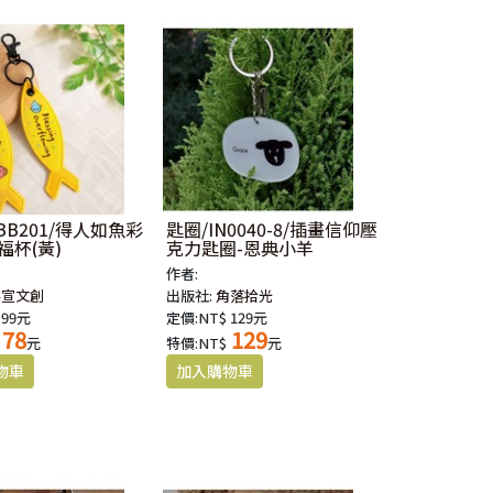
BB201/得人如魚彩
匙圈/IN0040-8/插畫信仰壓
福杯(黃)
克力匙圈-恩典小羊
作者:
華宣文創
出版社:
角落拾光
 99元
定價:NT$ 129元
78
129
元
特價:NT$
元