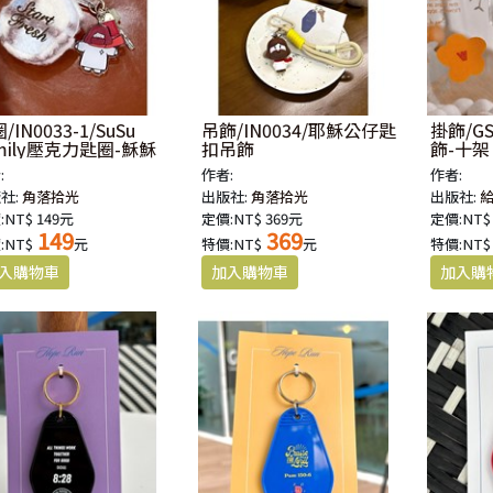
/IN0033-1/SuSu
吊飾/IN0034/耶穌公仔匙
掛飾/G
mily壓克力匙圈-穌穌
扣吊飾
飾-十架
:
作者:
作者:
社:
角落拾光
出版社:
角落拾光
出版社:
:NT$ 149元
定價:NT$ 369元
定價:NT$
149
369
:NT$
元
特價:NT$
元
特價:NT$