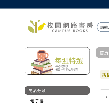
首頁
銷
商品分類
電 子 書