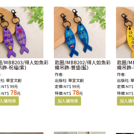
/MBB203/得人如魚彩
匙圈/MBB202/得人如魚彩
匙圈/M
吊飾-祝福(紫)
織吊飾-豐盛(藍)
織吊飾-
:
作者:
作者:
社:
華宣文創
出版社:
華宣文創
出版社:
:NT$ 99元
定價:NT$ 99元
定價:NT$
78
78
:NT$
元
特價:NT$
元
特價:NT$