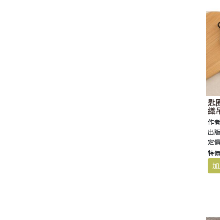
福 音 小 禮 卡
特 殊 問 題
小 組 教 會
幼 稚 教 材
畫 冊
哈 巴 谷 書
歌 羅 西 書
約 翰 壹 、 貳 、 參 書
其 他 福 音 卡 片
生 活 教 導
成 人 教 材
西 番 雅 書
帖 撒 羅 尼 迦 前 後
猶 大 書
主 日 學 教 材
哈 該 書
提 摩 太 前 後
歸 納 法 研 經
撒 迦 利 亞 書
提 多 書
匙圈
織
紙 品
瑪 拉 基 書
腓 利 門 書
作者
出版
定價
教 牧 書 信
特價