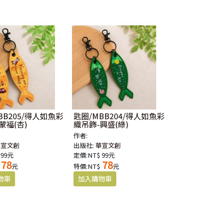
BB205/得人如魚彩
匙圈/MBB204/得人如魚彩
蒙福(杏)
織吊飾-興盛(綠)
作者:
華宣文創
出版社:
華宣文創
 99元
定價:NT$ 99元
78
78
元
特價:NT$
元