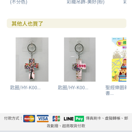
(不分色)
彩織吊飾-美好(粉)
彩織
其他人也買了
匙圈/HY-K00...
匙圈/HY-K00...
聖經樂園親
書...
付款方式：
傳真刷卡、虛擬轉帳、郵
政劃撥、超商取貨付款