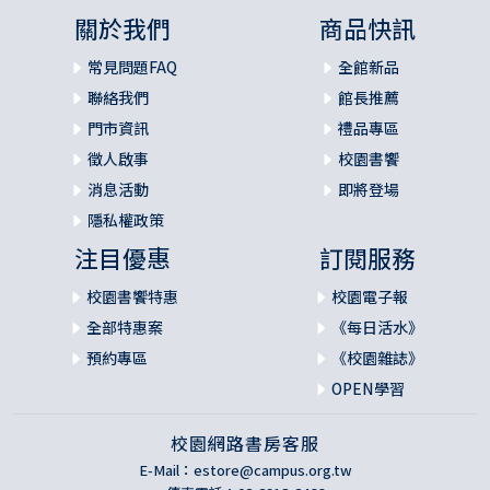
關於我們
商品快訊
常見問題FAQ
全館新品
聯絡我們
館長推薦
門市資訊
禮品專區
徵人啟事
校園書饗
消息活動
即將登場
隱私權政策
注目優惠
訂閱服務
校園書饗特惠
校園電子報
全部特惠案
《每日活水》
預約專區
《校園雜誌》
OPEN學習
校園網路書房客服
E-Mail：
estore@campus.org.tw