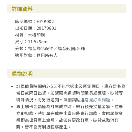
詳細資料
廠商編號：HY-K002
出版日期：20170601
材質：木板印刷
尺寸：11.5x5cm
分類：福音飾品配件／福音匙圈/吊飾
適用對象：適用所有人
購物說明
訂單備貨時間約3-5天不包含週末及國定假日，庫存足夠為
當日或隔日出貨，如遇廠商調貨時間延長或絕版、缺貨等
特殊情況，將另行通知。詳細請點選
常見訂單問題
。
線上刷卡金額僅為訂單成立時，銀行預先授權金額，並未
立即扣款，待訂單完成寄出當日將進行請款，實際請款金
額即為出貨單上金額，故如有更改訂單、缺貨或取消訂
購，皆不會有刷退程序產生。