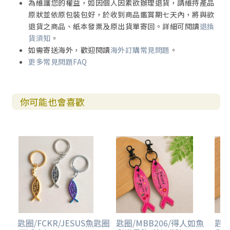
為維護您的權益，如因個人因素欲辦理退貨，請維持產品
原狀並依原包裝包好，於收到商品鑑賞期七天內，將與欲
退貨之商品、紙本發票及原出貨單寄回。詳細可閱讀
退換
貨須知
。
如需寄送海外，歡迎閱讀
海外訂購常見問題
。
更多常見問題FAQ
你可能也會喜歡
匙圈/FCKR/JESUS魚匙圈
匙圈/MBB206/得人如魚
匙圈