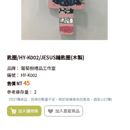
匙圈/HY-K002/JESUS鑰匙圈(木製)
品牌：
葡萄樹禮品工作室
編號：
HY-K002
45
售價 NT
參考庫存量：
2
(可訂購商品，若庫存數量不足，將於結帳後為您進貨，請安心訂購)
加入購物車
加入喜愛商品