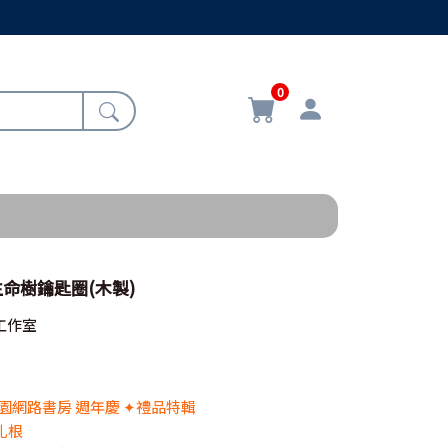
0
/生命樹鑰匙圈(木製)
工作室
 校園網路書房 週年慶 ✦禮品特輯
扎根