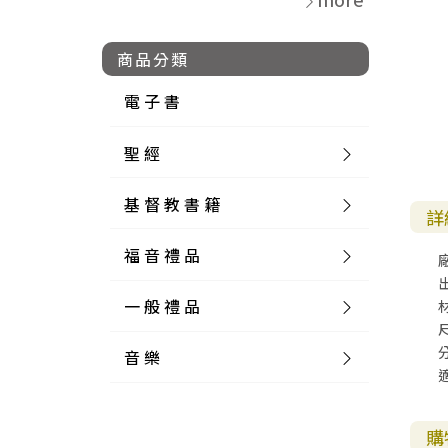
商品分類
電 子 書
聖 經
基 督 教 書 籍
新 舊 約 聖 經
詳
福 音 禮 品
簡 體 聖 經
聖 經 論 叢
和 合 本
一 般 禮 品
英 文 聖 經
神 學 類
福 音 飾 品 配 件
和 合 本 標 點
參 考 書 工 具 書
尺
音 樂
外 文 聖 經
實 踐 神 學
福 音 家 飾 用 品
一 般 卡 片
新 標 點 和 合 本
K J V
摩 西 五 經
系 統 神 學
福 音 項 鍊
讀 經 法
中 外 文 聖 經
教 會 歷 史
福 音 生 活 雜 貨
一 般 文 具
詩 本 樂 譜
和 合 本 修 訂 版
E S V
歷 史 書
神 、 創 造
宣 教 差 傳
福 音 耳 環 / 耳 夾
福 音 桌 飾 品
萬 用 卡
釋 經 法
創 世 記
購