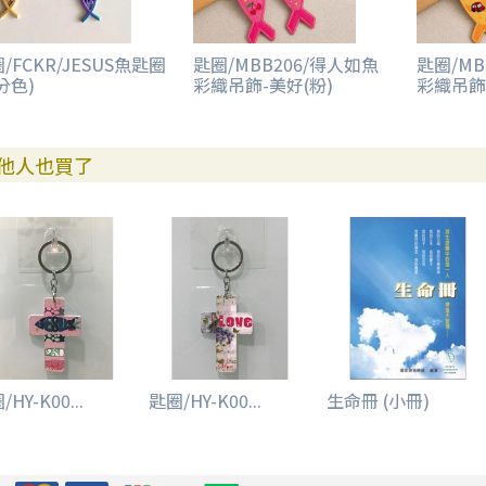
/FCKR/JESUS魚匙圈
匙圈/MBB206/得人如魚
匙圈/MB
分色)
彩織吊飾-美好(粉)
彩織吊飾
他人也買了
HY-K00...
匙圈/HY-K00...
生命冊 (小冊)