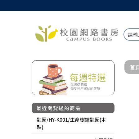
首
最近閱覽過的商品
匙圈/HY-K001/生命樹鑰匙圈(木
製)
more