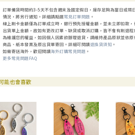
訂單備貨時間約3-5天不包含週末及國定假日，庫存足夠為當日或隔
情況，將另行通知。詳細請點選
常見訂單問題
。
線上刷卡金額僅為訂單成立時，銀行預先授權金額，並未立即扣款，
出貨單上金額，故如有更改訂單、缺貨或取消訂購，皆不會有刷退程
為維護您的權益，如因個人因素欲辦理退貨，請維持產品原狀並依原
商品、紙本發票及原出貨單寄回。詳細可閱讀
退換貨須知
。
如需寄送海外，歡迎閱讀
海外訂購常見問題
。
更多常見問題FAQ
可能也會喜歡