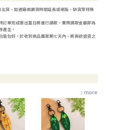
日出貨，如遇廠商調貨時間延長或絕版、缺貨等特殊
待訂單完成寄出當日將進行請款，實際請款金額即為
序產生。
包裝包好，於收到商品鑑賞期七天內，將與欲退貨之
more