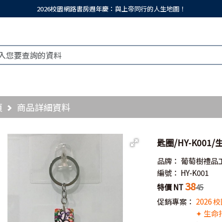
2026校園網路書房週年慶：與上帝同行的人生地圖！
頁
商品詳細資料
匙圈/HY-K001
品牌：
葡萄樹禮品
編號：
HY-K001
38
特價 NT
45
促銷專案：
2026
✦ 生命