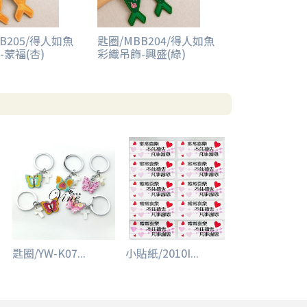
B205/得人如魚
匙圈/MBB204/得人如魚
-蒙福(杏)
彩織吊飾-興盛(綠)
匙圈/YW-K07...
小貼紙/2010I...