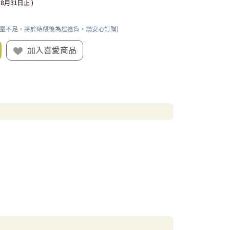
08月31日止 )
數量不足，將於結帳後為您進貨，請安心訂購)
加入喜愛商品