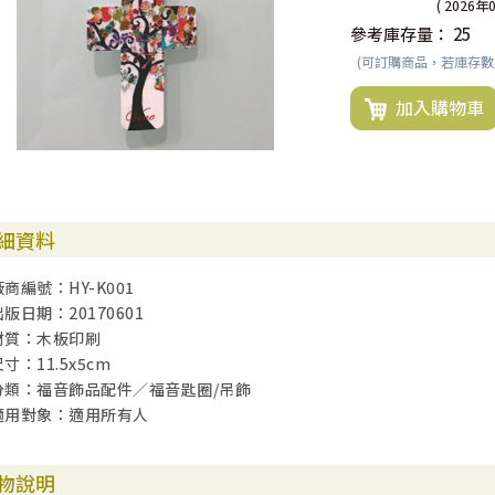
( 2026年
參考庫存量：
25
(可訂購商品，若庫存
加入購物車
細資料
廠商編號：HY-K001
出版日期：20170601
材質：木板印刷
寸：11.5x5cm
分類：福音飾品配件／福音匙圈/吊飾
適用對象：適用所有人
物說明