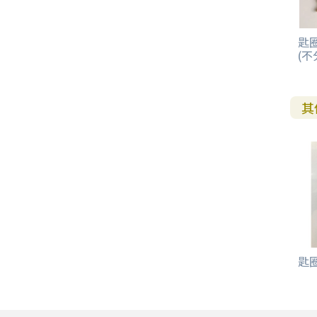
其 他 中 外 文 聖 經
新 約 歷 史 書
青 少 年
靈 恩
研 經 材 料
詩 、 散 文
福 音 包 裝 用 品
聖 經 故 事
約 拿 書
約 翰 福 音
加 拉 太 書
雅 各 書
啟 示 錄
信 徒 神 學
福 音 明 信 片 . 書 籤
匙圈
成 人
教 育
兒 童 教 材
劇 本 遊 戲
福 音 文 具 雜 貨
聖 經 神 學
彌 迦 書
以 弗 所 書
彼 得 前 書
使 徒 行 傳
靈 界
(不
福 音 季 節 卡
職 業
文 字 工 作
青 少 年 教 材
兒 童 故 事 C D
偽 經 次 經
那 鴻 書
腓 立 比 書
彼 得 後 書
福 音 小 禮 卡
其
特 殊 問 題
小 組 教 會
幼 稚 教 材
畫 冊
哈 巴 谷 書
歌 羅 西 書
約 翰 壹 、 貳 、 參 書
其 他 福 音 卡 片
生 活 教 導
成 人 教 材
西 番 雅 書
帖 撒 羅 尼 迦 前 後
猶 大 書
主 日 學 教 材
哈 該 書
提 摩 太 前 後
歸 納 法 研 經
撒 迦 利 亞 書
提 多 書
匙圈/
紙 品
瑪 拉 基 書
腓 利 門 書
教 牧 書 信