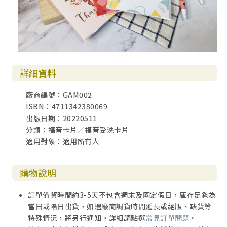
詳細資料
廠商編號：GAM002
ISBN：4711342380069
出版日期：20220511
分類：福音卡片／福音受洗卡片
適用對象：適用所有人
購物說明
訂單備貨時間約3-5天不包含週末及國定假日，庫存足夠為
當日或隔日出貨，如遇廠商調貨時間延長或絕版、缺貨等
特殊情況，將另行通知。詳細請點選
常見訂單問題
。