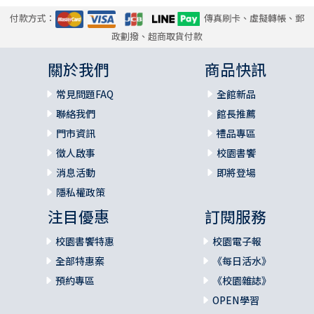
付款方式：
傳真刷卡、虛擬轉帳、郵
政劃撥、超商取貨付款
關於我們
商品快訊
常見問題FAQ
全館新品
聯絡我們
館長推薦
門市資訊
禮品專區
徵人啟事
校園書饗
消息活動
即將登場
隱私權政策
注目優惠
訂閱服務
校園書饗特惠
校園電子報
全部特惠案
《每日活水》
預約專區
《校園雜誌》
OPEN學習