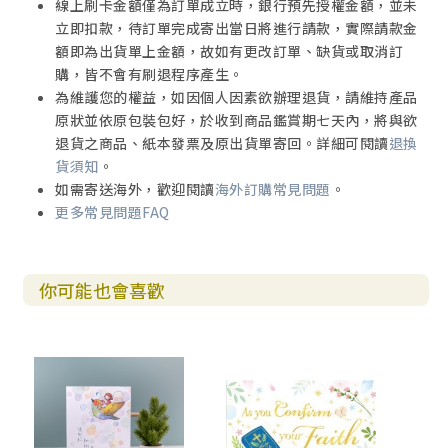
線上刷卡金額僅為訂單成立時，銀行預先授權金額，並未
立即扣款，待訂單完成寄出當日將進行請款，實際請款金
額即為出貨單上金額，故如有更改訂單、缺貨或取消訂
購，皆不會有刷退程序產生。
為維護您的權益，如因個人因素欲辦理退貨，請維持產品
原狀並依原包裝包好，於收到商品鑑賞期七天內，將與欲
退貨之商品、紙本發票及原出貨單寄回。詳細可閱讀
退換
貨須知
。
如需寄送海外，歡迎閱讀
海外訂購常見問題
。
更多常見問題FAQ
你可能也會喜歡