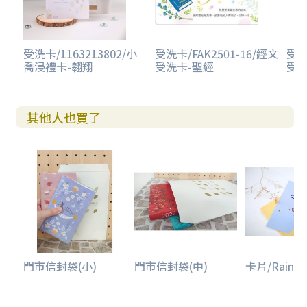
受洗卡/1163213802/小
受洗卡/FAK2501-16/經文
受洗
喬浸禮卡-翱翔
受洗卡-聖經
受洗
其他人也買了
門市信封袋(小)
門市信封袋(中)
卡片/Rainbo.