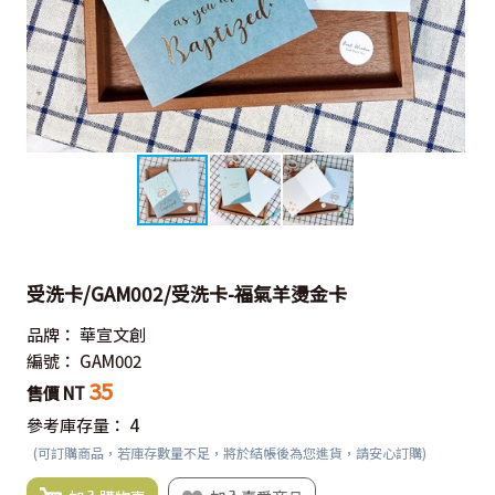
受洗卡/GAM002/受洗卡-福氣羊燙金卡
品牌：
華宣文創
編號：
GAM002
35
售價 NT
參考庫存量：
4
(可訂購商品，若庫存數量不足，將於結帳後為您進貨，請安心訂購)