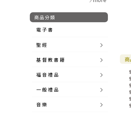
商品分類
電 子 書
聖 經
商
基 督 教 書 籍
新 舊 約 聖 經
福 音 禮 品
簡 體 聖 經
聖 經 論 叢
和 合 本
一 般 禮 品
英 文 聖 經
神 學 類
福 音 飾 品 配 件
和 合 本 標 點
參 考 書 工 具 書
音 樂
外 文 聖 經
實 踐 神 學
福 音 家 飾 用 品
一 般 卡 片
新 標 點 和 合 本
K J V
摩 西 五 經
系 統 神 學
福 音 項 鍊
讀 經 法
中 外 文 聖 經
教 會 歷 史
福 音 生 活 雜 貨
一 般 文 具
詩 本 樂 譜
和 合 本 修 訂 版
E S V
歷 史 書
神 、 創 造
宣 教 差 傳
福 音 耳 環 / 耳 夾
福 音 桌 飾 品
萬 用 卡
釋 經 法
創 世 記