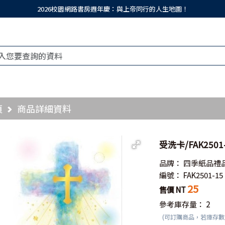
2026校園網路書房週年慶：與上帝同行的人生地圖！
頁
商品詳細資料
受洗卡/FAK250
品牌：
四季紙品禮
編號：
FAK2501-15
25
售價 NT
參考庫存量：
2
(可訂購商品，若庫存