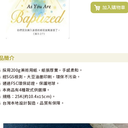
加入購物車
品簡介
§ 採用200g美術用紙，紙張厚實，手感柔和。
§ 經SGS檢測，大豆油墨印刷，環保不污染。
§ 通過FSC環保認證，保護地球。
§ 本商品有4種款式供選擇。
§ 規格：25K(約10.4x15cm)。
§ 台灣本地設計製造，品質有保障。