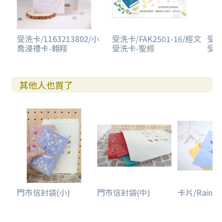
受洗卡/1163213802/小
受洗卡/FAK2501-16/經文
受洗
喬浸禮卡-翱翔
受洗卡-聖經
受洗
其他人也買了
門市信封袋(小)
門市信封袋(中)
卡片/Rainbo.