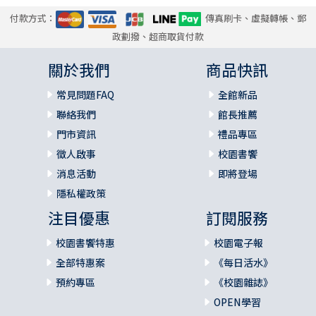
付款方式：
傳真刷卡、虛擬轉帳、郵
政劃撥、超商取貨付款
關於我們
商品快訊
常見問題FAQ
全館新品
聯絡我們
館長推薦
門市資訊
禮品專區
徵人啟事
校園書饗
消息活動
即將登場
隱私權政策
注目優惠
訂閱服務
校園書饗特惠
校園電子報
全部特惠案
《每日活水》
預約專區
《校園雜誌》
OPEN學習