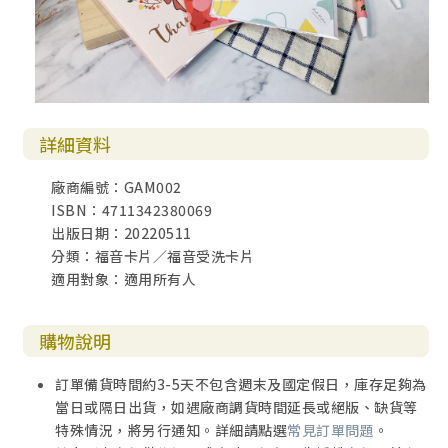
詳細資料
廠商編號：GAM002
ISBN：4711342380069
出版日期：20220511
分類：福音卡片／福音受洗卡片
適用對象：適用所有人
購物說明
訂單備貨時間約3-5天不包含週末及國定假日，庫存足夠為
當日或隔日出貨，如遇廠商調貨時間延長或絕版、缺貨等
特殊情況，將另行通知。詳細請點選
常見訂單問題
。