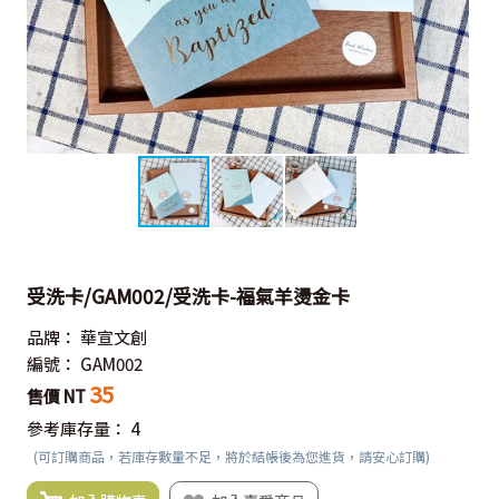
受洗卡/GAM002/受洗卡-福氣羊燙金卡
品牌：
華宣文創
編號：
GAM002
35
售價 NT
參考庫存量：
4
(可訂購商品，若庫存數量不足，將於結帳後為您進貨，請安心訂購)