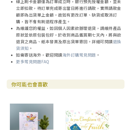
線上刷卡金額僅為訂單成立時，銀行預先授權金額，並未
立即扣款，待訂單完成寄出當日將進行請款，實際請款金
額即為出貨單上金額，故如有更改訂單、缺貨或取消訂
購，皆不會有刷退程序產生。
為維護您的權益，如因個人因素欲辦理退貨，請維持產品
原狀並依原包裝包好，於收到商品鑑賞期七天內，將與欲
退貨之商品、紙本發票及原出貨單寄回。詳細可閱讀
退換
貨須知
。
如需寄送海外，歡迎閱讀
海外訂購常見問題
。
更多常見問題FAQ
你可能也會喜歡