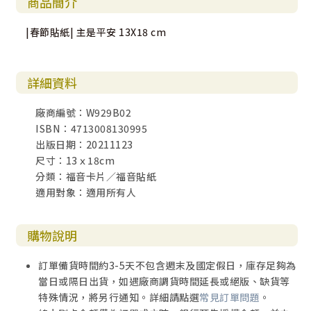
商品簡介
|春節貼紙| 主是平安 13X18 cm
詳細資料
廠商編號：W929B02
ISBN：4713008130995
出版日期：20211123
尺寸：13ｘ18cm
分類：福音卡片／福音貼紙
適用對象：適用所有人
購物說明
訂單備貨時間約3-5天不包含週末及國定假日，庫存足夠為
當日或隔日出貨，如遇廠商調貨時間延長或絕版、缺貨等
特殊情況，將另行通知。詳細請點選
常見訂單問題
。