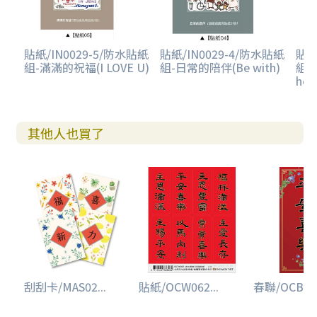
貼紙/IN0029-5/防水貼紙
貼紙/IN0029-4/防水貼紙
貼紙
組-滿滿的祝福(I LOVE U)
組-日常的陪伴(Be with)
組-
hol
其他人也買了
刮刮卡/MAS02...
貼紙/OCW062...
春聯/OCB180