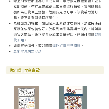
線上刷卡金額僅為訂單成立時，銀行預先授權金額，並未
立即扣款，待訂單完成寄出當日將進行請款，實際請款金
額即為出貨單上金額，故如有更改訂單、缺貨或取消訂
購，皆不會有刷退程序產生。
為維護您的權益，如因個人因素欲辦理退貨，請維持產品
原狀並依原包裝包好，於收到商品鑑賞期七天內，將與欲
退貨之商品、紙本發票及原出貨單寄回。詳細可閱讀
退換
貨須知
。
如需寄送海外，歡迎閱讀
海外訂購常見問題
。
更多常見問題FAQ
你可能也會喜歡