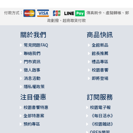
付款方式：
傳真刷卡、虛擬轉帳、郵
政劃撥、超商取貨付款
關於我們
商品快訊
常見問題FAQ
全館新品
聯絡我們
館長推薦
門市資訊
禮品專區
徵人啟事
校園書饗
消息活動
即將登場
隱私權政策
注目優惠
訂閱服務
校園書饗特惠
校園電子報
全部特惠案
《每日活水》
預約專區
《校園雜誌》
OPEN學習