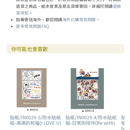
退貨之商品、紙本發票及原出貨單寄回。詳細可閱讀
退換
貨須知
。
如需寄送海外，歡迎閱讀
海外訂購常見問題
。
更多常見問題FAQ
你可能也會喜歡
貼紙/IN0029-5/防水貼紙
貼紙/IN0029-4/防水貼紙
貼紙
組-滿滿的祝福(I LOVE U)
組-日常的陪伴(Be with)
組-
hol