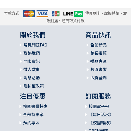
付款方式：
傳真刷卡、虛擬轉帳、郵
政劃撥、超商取貨付款
關於我們
商品快訊
常見問題FAQ
全館新品
聯絡我們
館長推薦
門市資訊
禮品專區
徵人啟事
校園書饗
消息活動
即將登場
隱私權政策
注目優惠
訂閱服務
校園書饗特惠
校園電子報
全部特惠案
《每日活水》
預約專區
《校園雜誌》
OPEN學習