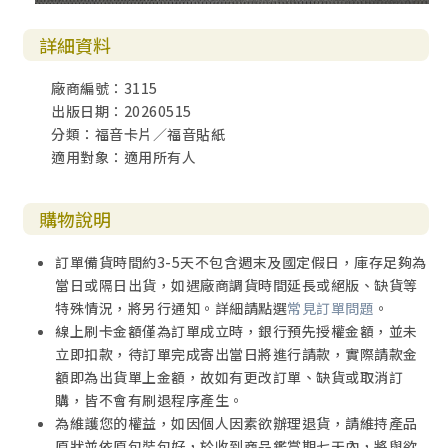
詳細資料
廠商編號：3115
出版日期：20260515
分類：福音卡片／福音貼紙
適用對象：適用所有人
購物說明
訂單備貨時間約3-5天不包含週末及國定假日，庫存足夠為
當日或隔日出貨，如遇廠商調貨時間延長或絕版、缺貨等
特殊情況，將另行通知。詳細請點選
常見訂單問題
。
線上刷卡金額僅為訂單成立時，銀行預先授權金額，並未
立即扣款，待訂單完成寄出當日將進行請款，實際請款金
額即為出貨單上金額，故如有更改訂單、缺貨或取消訂
購，皆不會有刷退程序產生。
為維護您的權益，如因個人因素欲辦理退貨，請維持產品
原狀並依原包裝包好，於收到商品鑑賞期七天內，將與欲