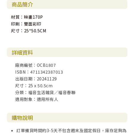
商品簡介
材質：映畫170P
印刷：雙面彩印
尺寸：25*50.5CM
詳細資料
廠商編號：OCB1807
ISBN：4711342387013
出版日期：20241129
尺寸：25 x 50.5cm
分類：福音生活雜貨／福音春聯
適用對象：適用所有人
購物說明
訂單備貨時間約3-5天不包含週末及國定假日，庫存足夠為