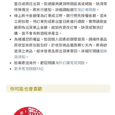
當日或隔日出貨，如遇廠商調貨時間延長或絕版、缺貨等
特殊情況，將另行通知。詳細請點選
常見訂單問題
。
線上刷卡金額僅為訂單成立時，銀行預先授權金額，並未
立即扣款，待訂單完成寄出當日將進行請款，實際請款金
額即為出貨單上金額，故如有更改訂單、缺貨或取消訂
購，皆不會有刷退程序產生。
為維護您的權益，如因個人因素欲辦理退貨，請維持產品
原狀並依原包裝包好，於收到商品鑑賞期七天內，將與欲
退貨之商品、紙本發票及原出貨單寄回。詳細可閱讀
退換
貨須知
。
如需寄送海外，歡迎閱讀
海外訂購常見問題
。
更多常見問題FAQ
你可能也會喜歡