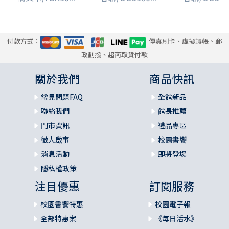
付款方式：
傳真刷卡、虛擬轉帳、郵
政劃撥、超商取貨付款
關於我們
商品快訊
常見問題FAQ
全館新品
聯絡我們
館長推薦
門市資訊
禮品專區
徵人啟事
校園書饗
消息活動
即將登場
隱私權政策
注目優惠
訂閱服務
校園書饗特惠
校園電子報
全部特惠案
《每日活水》