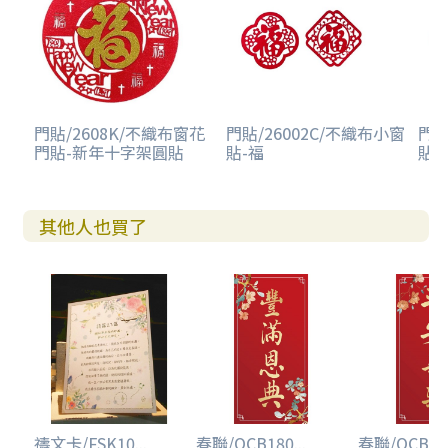
門貼/2608K/不織布窗花
門貼/26002C/不織布小窗
門貼
門貼-新年十字架圓貼
貼-福
貼-
其他人也買了
禱文卡/FSK10...
春聯/OCB180...
春聯/OCB180