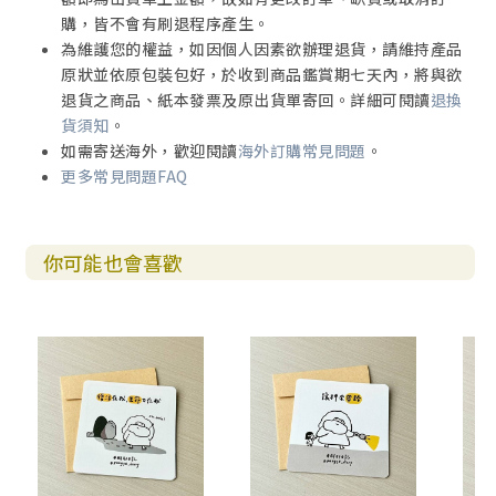
購，皆不會有刷退程序產生。
為維護您的權益，如因個人因素欲辦理退貨，請維持產品
原狀並依原包裝包好，於收到商品鑑賞期七天內，將與欲
退貨之商品、紙本發票及原出貨單寄回。詳細可閱讀
退換
貨須知
。
如需寄送海外，歡迎閱讀
海外訂購常見問題
。
更多常見問題FAQ
你可能也會喜歡