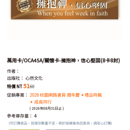
萬用卡/OCA45A/關懷卡-擁抱神，信心堅固(8卡8封)
作者：
出版社：
心然文化
51
特價 NT
60
促銷專案：
2026 校園網路書房 週年慶 ✦禮品特輯
✦ 成長同行
( 2026年08月31日止 )
參考庫存量：
4
(可訂購商品，若庫存數量不足，將於結帳後為您進貨，請安心訂購)