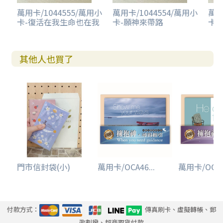
萬用卡/1044555/萬用小
萬用卡/1044554/萬用小
萬用
卡-復活在我生命也在我
卡-願神來帶路
卡
其他人也買了
門市信封袋(小)
萬用卡/OCA46...
萬用卡/OCA42
付款方式：
傳真刷卡、虛擬轉帳、郵
政劃撥、超商取貨付款