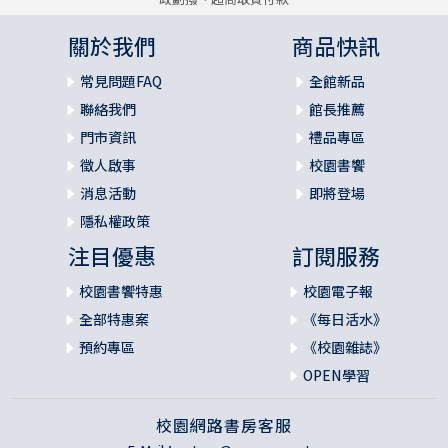
關於我們
商品快訊
常見問題FAQ
全館新品
聯絡我們
館長推薦
門市資訊
禮品專區
徵人啟事
校園書饗
消息活動
即將登場
隱私權政策
注目優惠
訂閱服務
校園書饗特惠
校園電子報
全部特惠案
《每日活水》
預約專區
《校園雜誌》
OPEN學習
校園網路書房客服