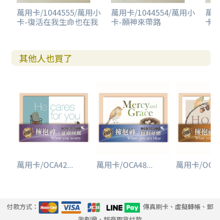
萬用卡/1044555/萬用小
萬用卡/1044554/萬用小
萬用
卡-復活在我生命也在我
卡-願神來帶路
卡
其他人也買了
萬用卡/OCA42...
萬用卡/OCA48...
萬用卡/OCA45
付款方式：
傳真刷卡、虛擬轉帳、郵
政劃撥、超商取貨付款