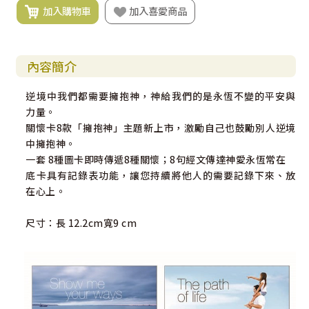
加入購物車
加入喜愛商品
內容簡介
逆境中我們都需要擁抱神，神給我們的是永恆不變的平安與
力量。
關懷卡8款「擁抱神」主題新上市，激勵自己也鼓勵別人逆境
中擁抱神。
一套 8種圖卡即時傳遞8種關懷；8句經文傳達神愛永恆常在
底卡具有記錄表功能，讓您持續將他人的需要記錄下來、放
在心上。
尺寸：長 12.2cm寬9 cm