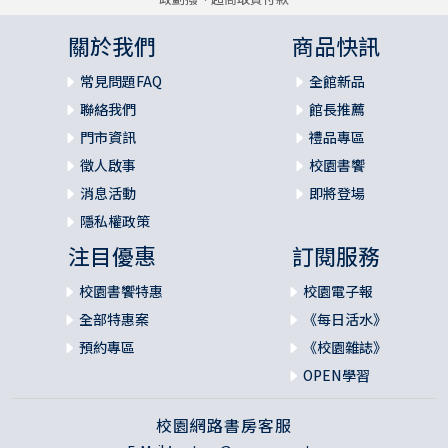
關於我們
商品快訊
常見問題FAQ
全館新品
聯絡我們
館長推薦
門市資訊
禮品專區
徵人啟事
校園書饗
消息活動
即將登場
隱私權政策
注目優惠
訂閱服務
校園書饗特惠
校園電子報
全部特惠案
《每日活水》
預約專區
《校園雜誌》
OPEN學習
校園網路書房客服