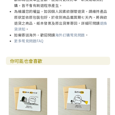
購，皆不會有刷退程序產生。
為維護您的權益，如因個人因素欲辦理退貨，請維持產品
原狀並依原包裝包好，於收到商品鑑賞期七天內，將與欲
退貨之商品、紙本發票及原出貨單寄回。詳細可閱讀
退換
貨須知
。
如需寄送海外，歡迎閱讀
海外訂購常見問題
。
更多常見問題FAQ
你可能也會喜歡