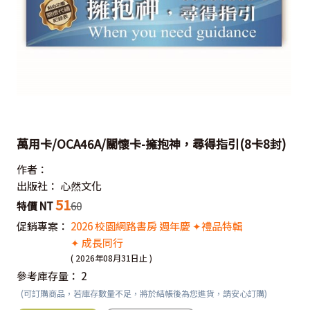
萬用卡/OCA46A/關懷卡-擁抱神，尋得指引(8卡8封)
作者：
出版社：
心然文化
51
特價 NT
60
促銷專案：
2026 校園網路書房 週年慶 ✦禮品特輯
✦ 成長同行
( 2026年08月31日止 )
參考庫存量：
2
(可訂購商品，若庫存數量不足，將於結帳後為您進貨，請安心訂購)