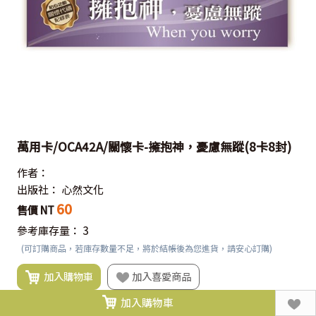
萬用卡/OCA42A/關懷卡-擁抱神，憂慮無蹤(8卡8封)
作者：
出版社：
心然文化
60
售價 NT
參考庫存量：
3
(可訂購商品，若庫存數量不足，將於結帳後為您進貨，請安心訂購)
加入購物車
加入喜愛商品
加入購物車