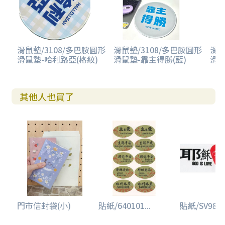
滑鼠墊/3108/多巴胺圓形
滑鼠墊/3108/多巴胺圓形
滑鼠
滑鼠墊-哈利路亞(格紋)
滑鼠墊-靠主得勝(藍)
滑鼠
其他人也買了
門市信封袋(小)
貼紙/640101...
貼紙/SV9803.