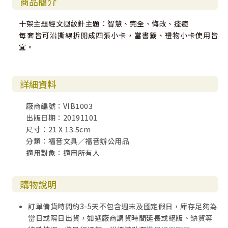
商品簡介
十架主題經文迴紋針主題：智慧、完全、悔改、痊癒
每套皆可沿撕線拆開成四張小卡，當書籤、禮物小卡使用皆
宜。
詳細資料
廠商編號：VIB1003
出版日期：20191101
尺寸：21 X 13.5cm
分類：福音文具／福音辦公用品
適用對象：適用所有人
購物說明
訂單備貨時間約3-5天不包含週末及國定假日，庫存足夠為
當日或隔日出貨，如遇廠商調貨時間延長或絕版、缺貨等