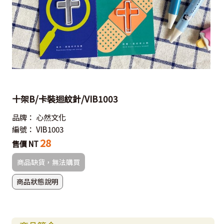
十架B/卡裝迴紋針/VIB1003
品牌：
心然文化
編號：
VIB1003
28
售價 NT
商品缺貨，無法購買
商品狀態說明