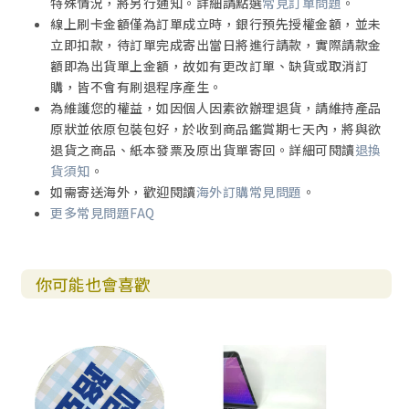
特殊情況，將另行通知。詳細請點選
常見訂單問題
。
線上刷卡金額僅為訂單成立時，銀行預先授權金額，並未
立即扣款，待訂單完成寄出當日將進行請款，實際請款金
額即為出貨單上金額，故如有更改訂單、缺貨或取消訂
購，皆不會有刷退程序產生。
為維護您的權益，如因個人因素欲辦理退貨，請維持產品
原狀並依原包裝包好，於收到商品鑑賞期七天內，將與欲
退貨之商品、紙本發票及原出貨單寄回。詳細可閱讀
退換
貨須知
。
如需寄送海外，歡迎閱讀
海外訂購常見問題
。
更多常見問題FAQ
你可能也會喜歡