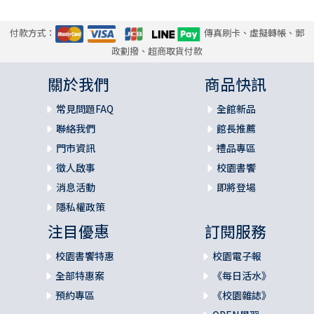
付款方式：
傳真刷卡、虛擬轉帳、郵
政劃撥、超商取貨付款
關於我們
商品快訊
常見問題FAQ
全館新品
聯絡我們
館長推薦
門市資訊
禮品專區
徵人啟事
校園書饗
消息活動
即將登場
隱私權政策
注目優惠
訂閱服務
校園書饗特惠
校園電子報
全部特惠案
《每日活水》
預約專區
《校園雜誌》