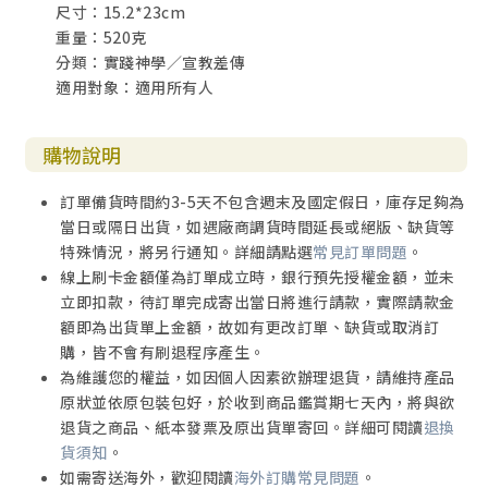
尺寸：15.2*23cm
第一節 時代背景
重量：520克
第二節 宗教改革的前因後果
分類：實踐神學／宣教差傳
第三節 宗教改革運動的主要信念
適用對象：適用所有人
第四節 主要宣教團體及領袖
第五節 主要宣教策略
第六節 總結與反思
購物說明
第九章 啟蒙運動時期基督教的宣教模式（1750-1850年）
訂單備貨時間約3-5天不包含週末及國定假日，庫存足夠為
第一節 時代背景
當日或隔日出貨，如遇廠商調貨時間延長或絕版、缺貨等
第二節 基督教的靈性復興運動
特殊情況，將另行通知。詳細請點選
常見訂單問題
。
第三節 近代宣教運動的興起
線上刷卡金額僅為訂單成立時，銀行預先授權金額，並未
第四節 威廉·克理的主要宣教策略
立即扣款，待訂單完成寄出當日將進行請款，實際請款金
第五節 總結與反思
額即為出貨單上金額，故如有更改訂單、缺貨或取消訂
購，皆不會有刷退程序產生。
第十章 殖民主義時期基督教的宣教模式（1850-1950年）
為維護您的權益，如因個人因素欲辦理退貨，請維持產品
第一節 時代背景
原狀並依原包裝包好，於收到商品鑑賞期七天內，將與欲
第二節 主要的宣教運動
退貨之商品、紙本發票及原出貨單寄回。詳細可閱讀
退換
第三節 主要的宣教領袖及會議
貨須知
。
第四節 主要的宣教策略
如需寄送海外，歡迎閱讀
海外訂購常見問題
。