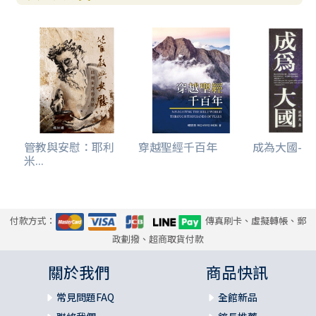
管教與安慰：耶利
穿越聖經千百年
成為大國--繁
米...
付款方式：
傳真刷卡、虛擬轉帳、郵
政劃撥、超商取貨付款
關於我們
商品快訊
常見問題FAQ
全館新品