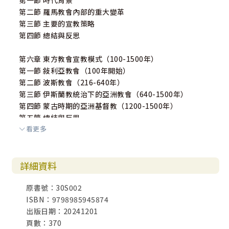
第一節 時代背景
第二節 羅馬教會內部的重大變革
第三節 主要的宣教策略
第四節 總結與反思
第六章 東方教會宣教模式（100-1500年）
第一節 敍利亞教會（100年開始）
第二節 波斯教會（216-640年）
第三節 伊斯蘭教統治下的亞洲教會（640-1500年）
第四節 蒙古時期的亞洲基督教（1200-1500年）
第五節 總結與反思
看更多
第七章 羅馬天主教的宣教模式（1500-1950年）
第一節 時代背景
詳細資料
第二節 羅馬天主教內部的重大變革
第三節 天主教的海外宣教
原書號：30S002
第四節 天主教的主要宣教策略
ISBN：9798985945874
第五節 總結與反思
出版日期：20241201
頁數：370
第八章 宗教改革時期基督教的宣教模式（1500-1750年）