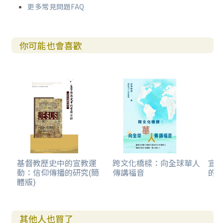
第五節 殖民主義時期普世宣教的進展
更多常見問題FAQ
第六節 總結與反思
第十一章 當代基督教的宣教模式（1950-2000年）
你可能也會喜歡
第一節 時代背景
第二節 基督教內部的動態
第三節 主體世界教會的爆炸性增長
第四節 主要的宣教策略
第五節 總結與反思
第十二章 21世紀宣教的前瞻
第一節 21世紀時代的挑戰與契機
第二節 21世紀基督教內部的挑戰
第三節 21世紀普世宣教的現況
第四節 21世紀宣教策略之模式轉移
基督教歷史中的宣教運
跨文化橋樑：向全球華人
宣教
動：信仰傳播的研究(簡
傳講福音
的會
第五節 21世紀普世宣教的評估與展望
體版)
其他人也買了