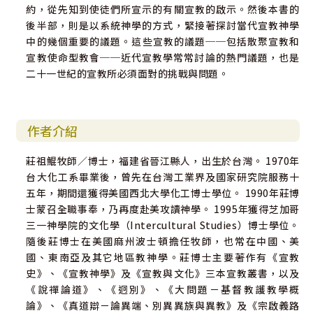
約，從先知到使徒們所宣示的有關宣教的啟示。然後本書的
後半部，則是以系統神學的方式，緊接著探討當代宣教神學
中的幾個重要的議題。這些宣教的議題──包括散聚宣教和
宣教使命型教會──近代宣教學常常討論的熱門議題，也是
二十一世紀的宣教所必須面對的挑戰與問題。
作者介紹
莊祖鯤牧師／博士，福建省晉江縣人，出生於台灣。 1970年
台大化工系畢業後，曾先在台灣工業界及國家研究院服務十
五年，期間還獲得美國西北大學化工博士學位。 1990年莊博
士蒙召全職事奉，乃再度赴美攻讀神學。 1995年獲得芝加哥
三一神學院的文化學（Intercultural Studies）博士學位。
隨後莊博士在美國麻州波士頓擔任牧師，也常在中國、美
國、東南亞及其它地區教神學。莊博士主要著作有《宣教
史》、《宣教神學》及《宣教與文化》三本宣教叢書，以及
《說禪論道》、《迥別》、《大問題－基督教護教學概
論》、《真道辯－論異端、別異異族與異教》及《宗啟義路