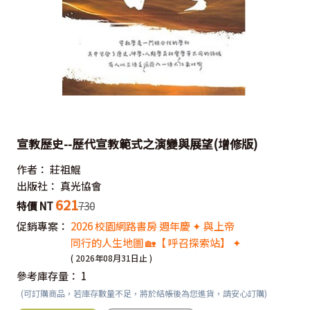
宣教歷史--歷代宣教範式之演變與展望(增修版)
作者：
莊祖鯤
出版社：
真光協會
621
特價 NT
730
促銷專案：
2026 校園網路書房 週年慶 ✦ 與上帝
同行的人生地圖 🏡【 呼召探索站】 ✦
( 2026年08月31日止 )
參考庫存量：
1
(可訂購商品，若庫存數量不足，將於結帳後為您進貨，請安心訂購)