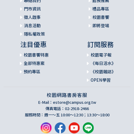
聯絡我們
館長推薦
門市資訊
禮品專區
徵人啟事
校園書饗
消息活動
即將登場
隱私權政策
注目優惠
訂閱服務
校園書饗特惠
校園電子報
全部特惠案
《每日活水》
預約專區
《校園雜誌》
OPEN學習
校園網路書房客服
E-Mail：
estore@campus.org.tw
傳真電話：02-2918-2466
服務時間：週一～五 10:00～12:30；13:30～18:00