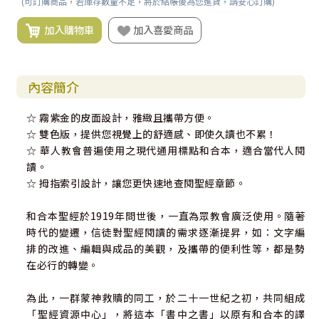
(可訂購商品，若庫存數量不足，將於結帳後為您進貨，請安心訂購)
加入購物車
加入喜愛商品
內容簡介
☆ 霧紫金的皮面設計，雅緻且攜帶方便。
☆ 雙色版，提供您視覺上的舒適感、即使久讀也不累！
☆ 華人教會普遍使用之現代通用標點和合本，適合當代人閱
讀。
☆ 拇指索引設計，讓您更快速地查閱聖經章節。
和合本聖經於1919年問世後，一直為眾教會廣泛使用。隨著
時代的變遷，信徒對聖經閱讀的需求逐漸提昇，如：文字編
排的改進、編輯與成品的美觀，及攜帶的便利性等，都是勢
在必行的轉變。
為此，一群蒙神救贖的同工，於二十一世紀之初，共同組成
「聖經資源中心」，將這本「書中之書」以原有和合本的譯