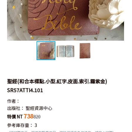
聖經(和合本標點.小型.紅字.皮面.索引.霧紫金)
SR57ATTI4.101
作者：
出版社：
聖經資源中心
738
特價 NT
820
參考庫存量：
3