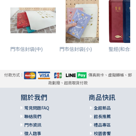
門市信封袋(中)
門市信封袋(小)
聖經(和合本標點
付款方式：
傳真刷卡、虛擬轉帳、郵
政劃撥、超商取貨付款
關於我們
商品快訊
常見問題FAQ
全館新品
聯絡我們
館長推薦
門市資訊
禮品專區
徵人啟事
校園書饗