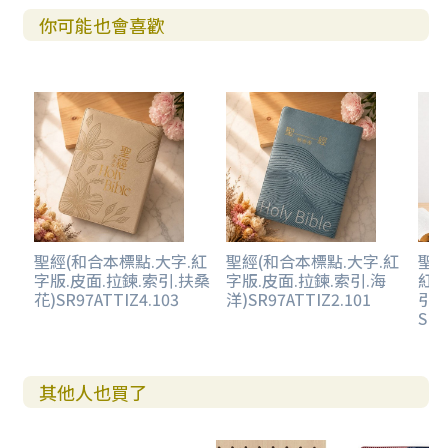
你可能也會喜歡
聖經(和合本標點.大字.紅
聖經(和合本標點.大字.紅
聖經
字版.皮面.拉鍊.索引.扶桑
字版.皮面.拉鍊.索引.海
紅字
花)SR97ATTIZ4.103
洋)SR97ATTIZ2.101
引.
SR8
其他人也買了