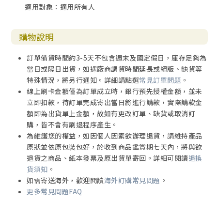
適用對象：適用所有人
購物說明
訂單備貨時間約3-5天不包含週末及國定假日，庫存足夠為
當日或隔日出貨，如遇廠商調貨時間延長或絕版、缺貨等
特殊情況，將另行通知。詳細請點選
常見訂單問題
。
線上刷卡金額僅為訂單成立時，銀行預先授權金額，並未
立即扣款，待訂單完成寄出當日將進行請款，實際請款金
額即為出貨單上金額，故如有更改訂單、缺貨或取消訂
購，皆不會有刷退程序產生。
為維護您的權益，如因個人因素欲辦理退貨，請維持產品
原狀並依原包裝包好，於收到商品鑑賞期七天內，將與欲
退貨之商品、紙本發票及原出貨單寄回。詳細可閱讀
退換
貨須知
。
如需寄送海外，歡迎閱讀
海外訂購常見問題
。
更多常見問題FAQ