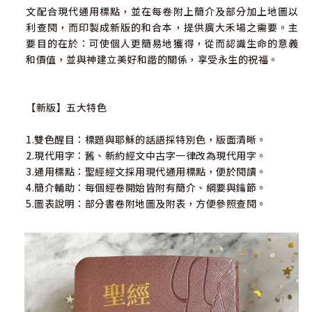
文配合現代通用標點，並在每卷附上簡介及部分加上地圖以
利查閱，而印製成新版的和合本，提供廣大禾場之需要。主
要目的在於：可使個人更簡易地獲得，從而認識生命的意義
和價值，並與神建立美好和諧的關係，享受永生的祝福。
【新版】五大特色
1.雙色醒目：標題與耶穌的話語採特別色，版面清晰。
2.現代用字：舊、新約經文中古字一律改為現代用字。
3.通用標點：聖經經文採用現代通用標點，便於閱讀。
4.簡介輔助：每個經卷開始皆附有簡介、綱要與鑰節。
5.圖表說明：部分書卷附地圖及附表，方便參照查閱。