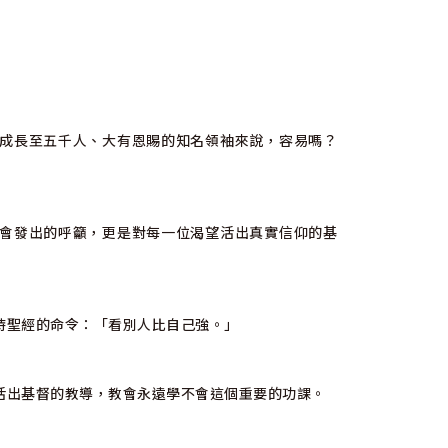
成長至五千人、大有恩賜的知名領袖來說，容易嗎？
會發出的呼籲，更是對每一位渴望活出真實信仰的基
待聖經的命令：「看別人比自己強。」
活出基督的教導，教會永遠學不會這個重要的功課。