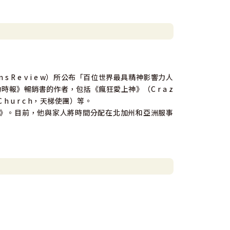
導合一時，這真的是極為重要的關鍵。
 s R e v i e w）所公布「百位世界最具精神影響力人
報》暢銷書的作者，包括《瘋狂愛上神》（C r a z
 C h u r c h，天梯使團）等。
r e v e r》。目前，他與家人將時間分配在北加州和亞洲服事