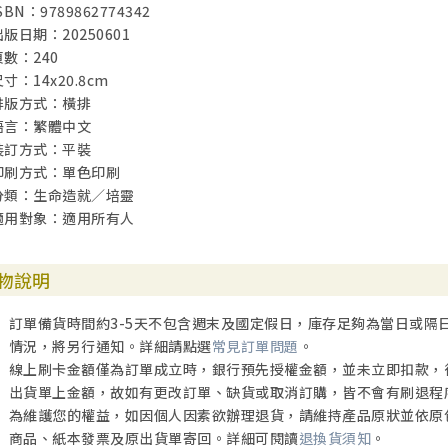
SBN：9789862774342
出版日期：20250601
頁數：240
寸：14x20.8cm
排版方式：橫排
語言：繁體中文
裝訂方式：平裝
印刷方式：單色印刷
分類：生命造就／培靈
適用對象：適用所有人
物說明
訂單備貨時間約3-5天不包含週末及國定假日，庫存足夠為當日或隔
情況，將另行通知。詳細請點選
常見訂單問題
。
線上刷卡金額僅為訂單成立時，銀行預先授權金額，並未立即扣款，
出貨單上金額，故如有更改訂單、缺貨或取消訂購，皆不會有刷退程
為維護您的權益，如因個人因素欲辦理退貨，請維持產品原狀並依原
商品、紙本發票及原出貨單寄回。詳細可閱讀
退換貨須知
。