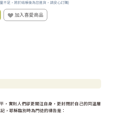
數量不足，將於結帳後為您進貨，請安心訂購)
加入喜愛商品
平，實則人們卻更關注自身，更封閉於自己的同溫層
忘記，耶穌臨別時為門徒的禱告是：