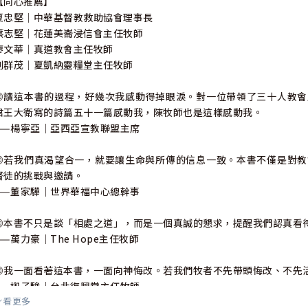
【同心推薦】
夏忠堅｜中華基督教救助協會理事長
蔡志堅｜花蓮美崙浸信會主任牧師
廖文華｜真道教會主任牧師
劉群茂｜夏凱納靈糧堂主任牧師
◎讀這本書的過程，好幾次我感動得掉眼淚。對一位帶領了三十人教會
君王大衛寫的詩篇五十一篇感動我，陳牧師也是這樣感動我。
——楊寧亞｜亞西亞宣教聯盟主席
◎若我們真渴望合一，就要讓生命與所傳的信息一致。本書不僅是對教
督徒的挑戰與邀請。
——董家驊｜世界華福中心總幹事
◎本書不只是談「相處之道」，而是一個真誠的懇求，提醒我們認真看
——萬力豪｜The Hope主任牧師
◎我一面看著這本書，一面向神悔改。若我們牧者不先帶頭悔改、不先
——柳子駿｜台北復興堂主任牧師
看更多