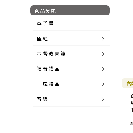
商品分類
電 子 書
聖 經
基 督 教 書 籍
新 舊 約 聖 經
福 音 禮 品
簡 體 聖 經
聖 經 論 叢
和 合 本
內
一 般 禮 品
英 文 聖 經
神 學 類
福 音 飾 品 配 件
和 合 本 標 點
參 考 書 工 具 書
音 樂
外 文 聖 經
實 踐 神 學
福 音 家 飾 用 品
一 般 卡 片
新 標 點 和 合 本
K J V
摩 西 五 經
系 統 神 學
福 音 項 鍊
讀 經 法
中 外 文 聖 經
教 會 歷 史
福 音 生 活 雜 貨
一 般 文 具
詩 本 樂 譜
和 合 本 修 訂 版
E S V
歷 史 書
神 、 創 造
宣 教 差 傳
福 音 耳 環 / 耳 夾
福 音 桌 飾 品
萬 用 卡
釋 經 法
創 世 記
註 釋 本 聖 經
生 命 造 就
福 音 食 器 廚 房
食 器 廚 房
C D
現 代 中 文 譯 本
G N B
和 合 本 / N I V
舊 約 註 釋
基 督
社 會 參 與
歷 史
福 音 手 環 / 手 鍊
福 音 布 軸 掛 畫
福 音 服 飾 布 品
貼 紙
日 記 . 筆 記
音 樂 叢 書
聖 經 概 論
出 埃 及 記
約 書 亞 記