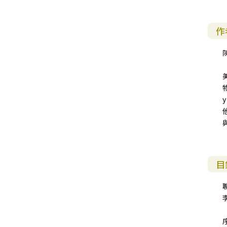
作
陳
y
目