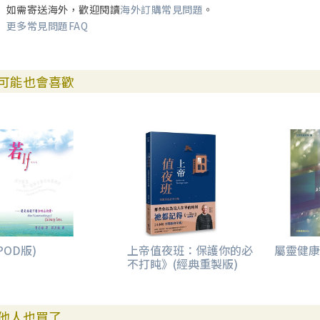
如需寄送海外，歡迎閱讀
海外訂購常見問題
。
更多常見問題FAQ
可能也會喜歡
POD版)
上帝值夜班：保護你的必
屬靈健康
不打盹》(經典重製版)
他人也買了