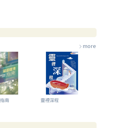
more
指南
靈裡深程