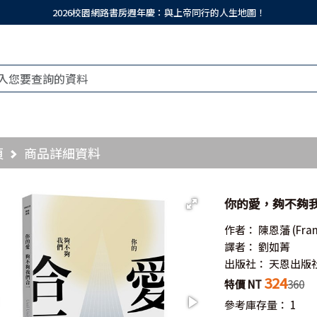
2026校園網路書房週年慶：與上帝同行的人生地圖！
頁
商品詳細資料
你的愛，夠不夠我們合
作者：
陳恩藩
(Fra
譯者：
劉如菁
出版社：
天恩出版
324
特價 NT
360
參考庫存量：
1