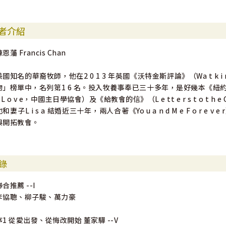
◎本書開宗明義就提到：「敬拜是通往合一的路！」當全球教會都在倡
——李協聰｜台北101教會執行牧師
者介紹
如果這是你——
恩藩 Francis Chan
˙ 立場不同，就一定要吵架搞分裂嗎？
美國知名的華裔牧師，他在2 0 1 3 年英國《沃特金斯評論》（Wa t k i n
˙為什麼明明信同一位主，卻總是聽見彼此論斷攻擊？
物」榜單中，名列第1 6 名。投入牧養事奉已三十多年，是好幾本《紐約時
˙知道合一的重要，但面對衝突就不知道該怎麼做？
 L o v e，中國主日學協會）及《給教會的信》（L e tt e r s t o t h e
他和妻子L i s a 結婚近三十年，兩人合著《Yo u a n d M e F o 
與開拓教會。
本書讓我們看見——
˙ 上帝為教會的分裂而憂傷，我們不能再漠視下去
˙ 合一所要求的謙卑，唯靠聖靈才有可能
錄
˙ 教會的能力和見證，從我們的合一而來
˙ 合一需要付出代價，但也會帶來祝福
聯合推薦 --I
李協聰、柳子駿、萬力豪
序1 從愛出發、從悔改開始 董家驊 --V