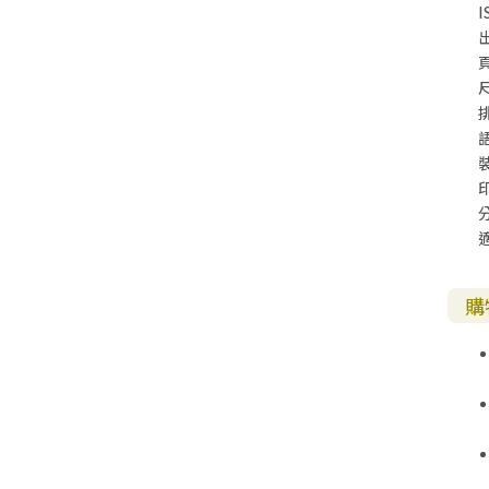
I
尺
購