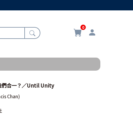
0
一？／Until Unity
ncis Chan)
社