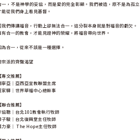
合一，不是神學的妥協，而是愛的完全彰顯。我們被造，原不是為孤立
才能從我們身上看見基督。
若我們傳講福音，行動上卻無法合一，這分裂本身就是對福音的虧欠。
唯有合一的教會，才能見證神的榮耀，將福音帶向世界。
因為合一，從來不該是一種選擇。
跨宗派的齊聲渴望
【專文推薦】
楊寧亞｜亞西亞宣教聯盟主席
董家驊｜世界華福中心總幹事
【聯合推薦】
李協聰｜台北101教會執行牧師
柳子駿｜台北復興堂主任牧師
萬力豪｜ The Hope主任牧師