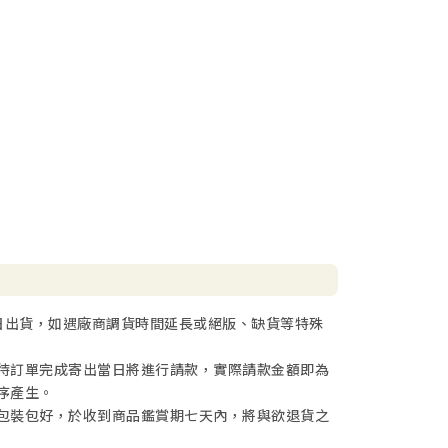
日出貨，如遇廠商調貨時間延長或絕版、缺貨等特殊
待訂單完成寄出當日將進行請款，實際請款金額即為
序產生。
包裝包好，於收到商品鑑賞期七天內，將與欲退貨之