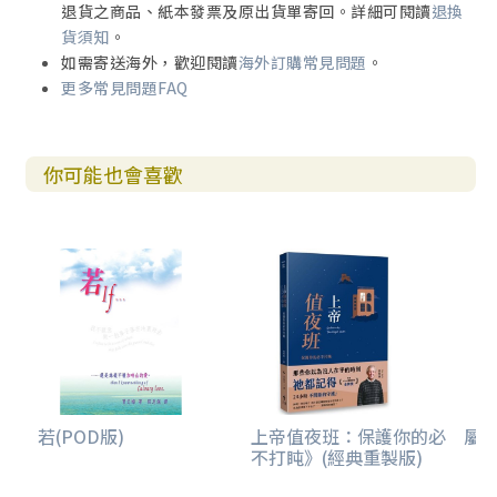
退貨之商品、紙本發票及原出貨單寄回。詳細可閱讀
退換
貨須知
。
如需寄送海外，歡迎閱讀
海外訂購常見問題
。
更多常見問題FAQ
你可能也會喜歡
若(POD版)
上帝值夜班：保護你的必
屬
不打盹》(經典重製版)