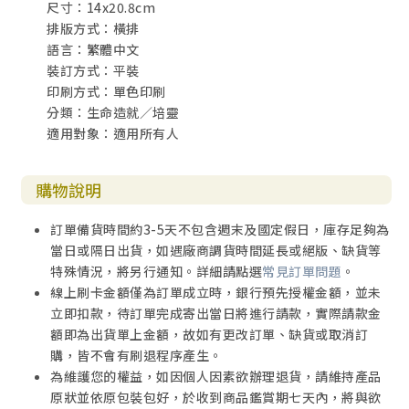
尺寸：14x20.8cm
排版方式：橫排
語言：繁體中文
裝訂方式：平裝
印刷方式：單色印刷
分類：生命造就／培靈
適用對象：適用所有人
購物說明
訂單備貨時間約3-5天不包含週末及國定假日，庫存足夠為
當日或隔日出貨，如遇廠商調貨時間延長或絕版、缺貨等
特殊情況，將另行通知。詳細請點選
常見訂單問題
。
線上刷卡金額僅為訂單成立時，銀行預先授權金額，並未
立即扣款，待訂單完成寄出當日將進行請款，實際請款金
額即為出貨單上金額，故如有更改訂單、缺貨或取消訂
購，皆不會有刷退程序產生。
為維護您的權益，如因個人因素欲辦理退貨，請維持產品
原狀並依原包裝包好，於收到商品鑑賞期七天內，將與欲