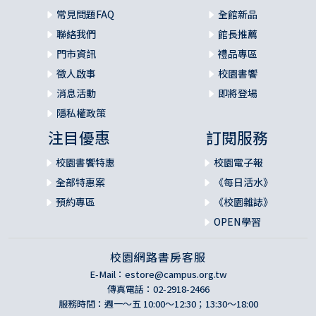
常見問題FAQ
全館新品
聯絡我們
館長推薦
門市資訊
禮品專區
徵人啟事
校園書饗
消息活動
即將登場
隱私權政策
注目優惠
訂閱服務
校園書饗特惠
校園電子報
全部特惠案
《每日活水》
預約專區
《校園雜誌》
OPEN學習
校園網路書房客服
E-Mail：
estore@campus.org.tw
傳真電話：02-2918-2466
服務時間：週一～五 10:00～12:30；13:30～18:00