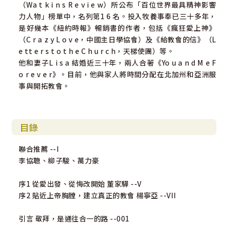
（Wa t k i n s R e v i e w）所公布「百位世界最具精神影響
課。
力人物」榜單中，名列第1 6 名。投入牧養事奉已三十多年，
——柳子駿｜台北復興堂主任牧師
是好幾本《紐約時報》暢銷書的作者，包括《瘋狂愛上神》
（C r a z y L o v e，中國主日學協會）及《給教會的信》（L
◎本書開宗明義就提到：「敬拜是通往合一的路！」當全球
e tt e r s t o t h e C h u r c h，天梯使團）等。
教會都在倡導合一時，這真的是極為重要的關鍵。
他和妻子L i s a 結婚近三十年，兩人合著《Yo u a n d M e F
——李協聰｜台北101教會執行牧師
o r e v e r》。目前，他與家人將時間分配在北加州和亞洲服
事與開拓教會。
如果這是你——
˙ 立場不同，就一定要吵架搞分裂嗎？
˙為什麼明明信同一位主，卻總是聽見彼此論斷攻擊？
目錄
˙知道合一的重要，但面對衝突就不知道該怎麼做？
聯合推薦 --I
李協聰、柳子駿、萬力豪
本書讓我們看見——
序1 從愛出發、從悔改開始 董家驊 --V
˙ 上帝為教會的分裂而憂傷，我們不能再漠視下去
序2 貼近上帝胸膛，建立真正的教會 楊寧亞 --VII
˙ 合一所要求的謙卑，唯靠聖靈才有可能
˙ 教會的能力和見證，從我們的合一而來
引言 敬拜，是通往合一的路 --001