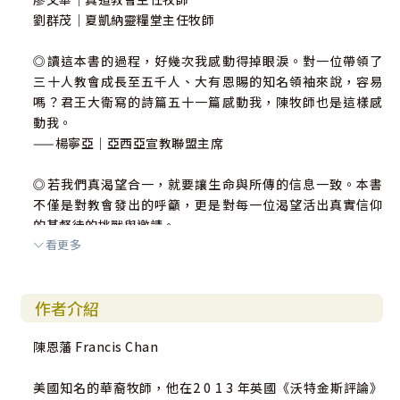
劉群茂｜夏凱納靈糧堂主任牧師
◎讀這本書的過程，好幾次我感動得掉眼淚。對一位帶領了
三十人教會成長至五千人、大有恩賜的知名領袖來說，容易
嗎？君王大衛寫的詩篇五十一篇感動我，陳牧師也是這樣感
動我。
——楊寧亞｜亞西亞宣教聯盟主席
◎若我們真渴望合一，就要讓生命與所傳的信息一致。本書
不僅是對教會發出的呼籲，更是對每一位渴望活出真實信仰
的基督徒的挑戰與邀請。
看更多
——董家驊｜世界華福中心總幹事
◎本書不只是談「相處之道」，而是一個真誠的懇求，提醒
作者介紹
我們認真看待聖經的命令：「看別人比自己強。」
——萬力豪｜The Hope主任牧師
陳恩藩 Francis Chan
◎我一面看著這本書，一面向神悔改。若我們牧者不先帶頭
美國知名的華裔牧師，他在2 0 1 3 年英國《沃特金斯評論》
悔改、不先活出基督的教導，教會永遠學不會這個重要的功