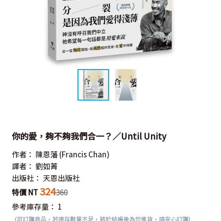
你的愛，夠不夠我們合一？／Until Unity
作者：
陳恩藩
(Francis Chan)
譯者：
劉如菁
出版社：
天恩出版社
324
特價 NT
360
參考庫存量：
1
(可訂購商品，若庫存數量不足，將於結帳後為您進貨，請安心訂購)