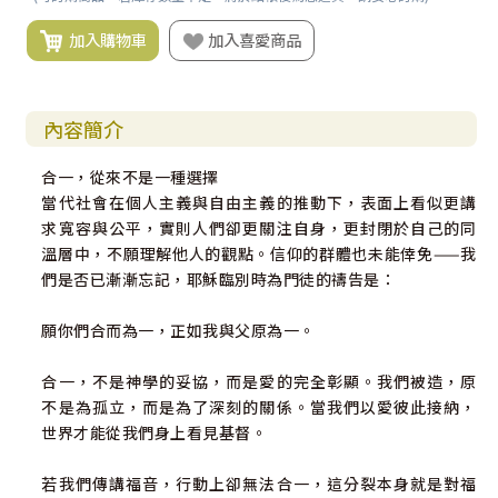
加入購物車
加入喜愛商品
內容簡介
合一，從來不是一種選擇
當代社會在個人主義與自由主義的推動下，表面上看似更講
求寬容與公平，實則人們卻更關注自身，更封閉於自己的同
溫層中，不願理解他人的觀點。信仰的群體也未能倖免——我
們是否已漸漸忘記，耶穌臨別時為門徒的禱告是：
願你們合而為一，正如我與父原為一。
合一，不是神學的妥協，而是愛的完全彰顯。我們被造，原
不是為孤立，而是為了深刻的關係。當我們以愛彼此接納，
世界才能從我們身上看見基督。
若我們傳講福音，行動上卻無法合一，這分裂本身就是對福