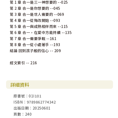
˙ 合一需要付出代價，但也會帶來祝福
第 1 章 合一是三一神想要的 --025
第 2 章 合一是你想要的 --045
第 3 章 合一是世人需要的 --069
第 4 章 合一從悔改開始 --093
第 5 章 合一與成熟相伴而來 --115
第 6 章 合一，在愛中方能持續 --135
第 7 章 合一需要爭戰 --161
第 8 章 合一從小處著手 --193
結論 回到孩子般的信心 -- 209
經文索引 -- 216
詳細資料
原書號：01I101
ISBN：9789862774342
出版日期：20250601
頁數：240