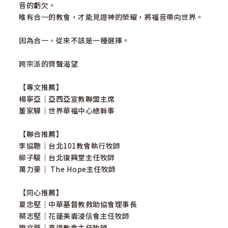
音的虧欠。
唯有合一的教會，才能見證神的榮耀，將福音帶向世界。
因為合一，從來不該是一種選擇。
跨宗派的齊聲渴望
【專文推薦】
楊寧亞｜亞西亞宣教聯盟主席
董家驊｜世界華福中心總幹事
【聯合推薦】
李協聰｜台北101教會執行牧師
柳子駿｜台北復興堂主任牧師
萬力豪｜ The Hope主任牧師
【同心推薦】
夏忠堅｜中華基督教救助協會理事長
蔡志堅｜花蓮美崙浸信會主任牧師
廖文華｜真道教會主任牧師