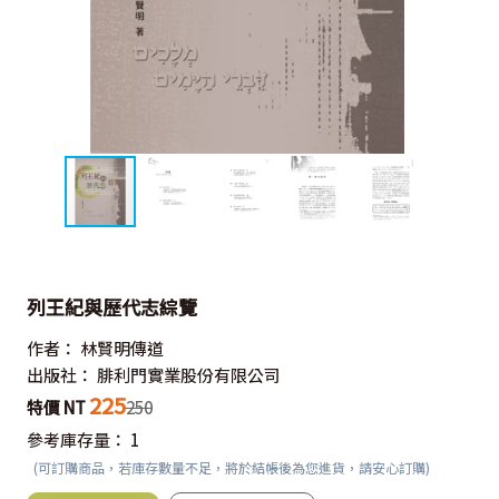
列王紀與歷代志綜覽
作者：
林賢明傳道
出版社：
腓利門實業股份有限公司
225
特價 NT
250
參考庫存量：
1
(可訂購商品，若庫存數量不足，將於結帳後為您進貨，請安心訂購)