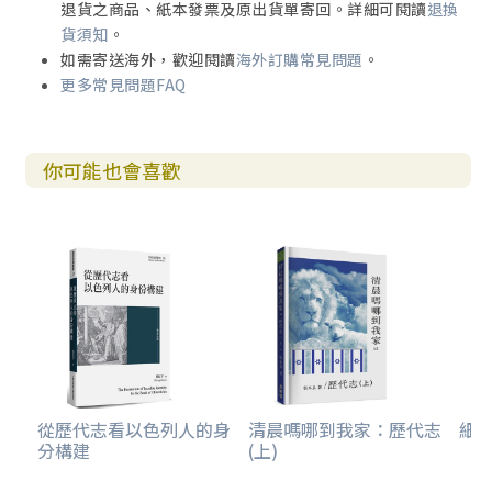
退貨之商品、紙本發票及原出貨單寄回。詳細可閱讀
退換
貨須知
。
如需寄送海外，歡迎閱讀
海外訂購常見問題
。
更多常見問題FAQ
你可能也會喜歡
從歷代志看以色列人的身
清晨嗎哪到我家：歷代志
細讀
分構建
(上)