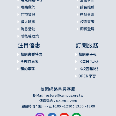
聯絡我們
館長推薦
門市資訊
禮品專區
徵人啟事
校園書饗
消息活動
即將登場
隱私權政策
注目優惠
訂閱服務
校園書饗特惠
校園電子報
全部特惠案
《每日活水》
預約專區
《校園雜誌》
OPEN學習
校園網路書房客服
E-Mail：
estore@campus.org.tw
傳真電話：02-2918-2466
服務時間：週一～五 10:00～12:30；13:30～18:00