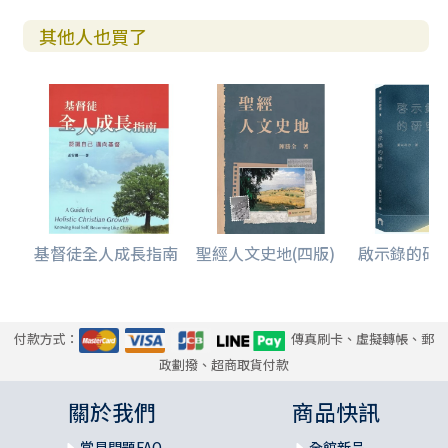
其他人也買了
基督徒全人成長指南
聖經人文史地(四版)
啟示錄的研
付款方式：
傳真刷卡、虛擬轉帳、郵
政劃撥、超商取貨付款
關於我們
商品快訊
常見問題FAQ
全館新品