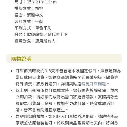
尺寸：15 x 21 x 1.3cm
排版方式：橫排
語言：繁體中文
裝訂方式：平裝
印刷方式：單色印刷
分類：聖經論叢／歷代志上下
適用對象：適用所有人
購物說明
訂單備貨時間約3-5天不包含週末及國定假日，庫存足夠為
當日或隔日出貨，如遇廠商調貨時間延長或絕版、缺貨等
特殊情況，將另行通知。詳細請點選
常見訂單問題
。
線上刷卡金額僅為訂單成立時，銀行預先授權金額，並未
立即扣款，待訂單完成寄出當日將進行請款，實際請款金
額即為出貨單上金額，故如有更改訂單、缺貨或取消訂
購，皆不會有刷退程序產生。
為維護您的權益，如因個人因素欲辦理退貨，請維持產品
原狀並依原包裝包好，於收到商品鑑賞期七天內，將與欲