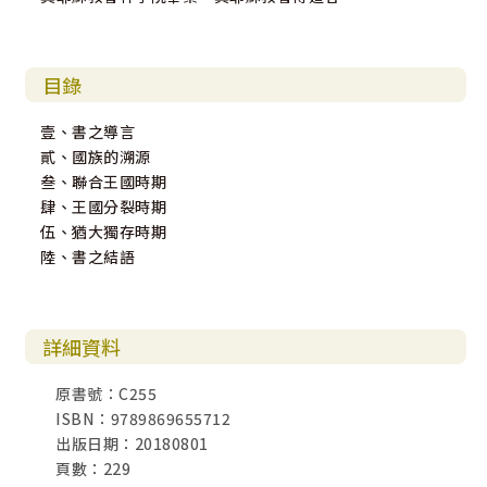
目錄
壹、書之導言
貳、國族的溯源
叁、聯合王國時期
肆、王國分裂時期
伍、猶大獨存時期
陸、書之結語
詳細資料
原書號：C255
ISBN：9789869655712
出版日期：20180801
頁數：229