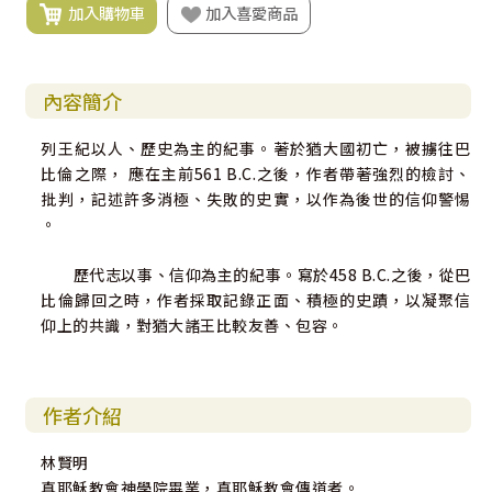
加入購物車
加入喜愛商品
內容簡介
列王紀以人、歷史為主的紀事。著於猶大國初亡，被擄往巴
比倫之際， 應在主前561 B.C.之後，作者帶著強烈的檢討、
批判，記述許多消極、失敗的史實，以作為後世的信仰警惕
。
歷代志以事、信仰為主的紀事。寫於458 B.C.之後，從巴
比倫歸回之時，作者採取記錄正面、積極的史蹟，以凝聚信
仰上的共識，對猶大諸王比較友善、包容。
作者介紹
林賢明
真耶穌教會神學院畢業，真耶穌教會傳道者。