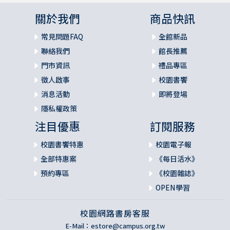
關於我們
商品快訊
常見問題FAQ
全館新品
聯絡我們
館長推薦
門市資訊
禮品專區
徵人啟事
校園書饗
消息活動
即將登場
隱私權政策
注目優惠
訂閱服務
校園書饗特惠
校園電子報
全部特惠案
《每日活水》
預約專區
《校園雜誌》
OPEN學習
校園網路書房客服
E-Mail：
estore@campus.org.tw