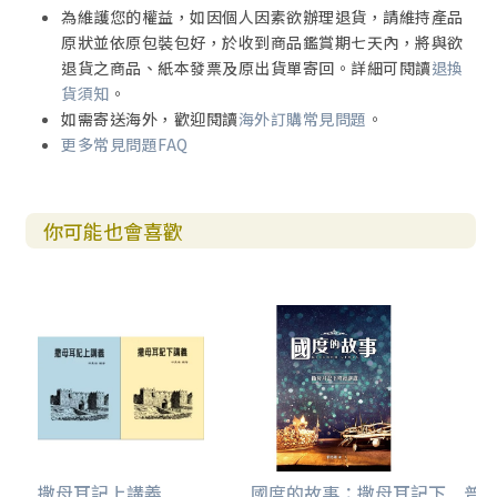
為維護您的權益，如因個人因素欲辦理退貨，請維持產品
原狀並依原包裝包好，於收到商品鑑賞期七天內，將與欲
退貨之商品、紙本發票及原出貨單寄回。詳細可閱讀
退換
貨須知
。
如需寄送海外，歡迎閱讀
海外訂購常見問題
。
更多常見問題FAQ
你可能也會喜歡
撒母耳記上講義
國度的故事：撒母耳記下
普天