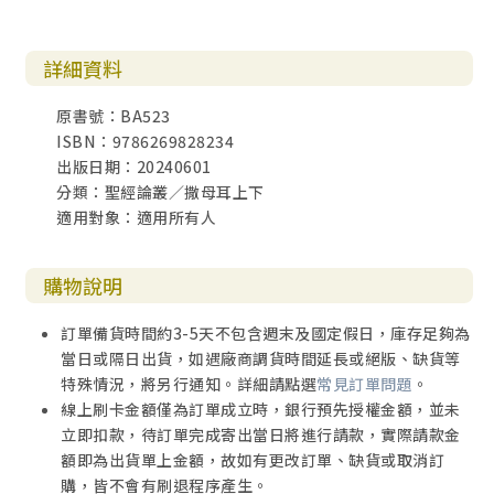
詳細資料
原書號：BA523
ISBN：9786269828234
出版日期：20240601
分類：聖經論叢／撒母耳上下
適用對象：適用所有人
購物說明
訂單備貨時間約3-5天不包含週末及國定假日，庫存足夠為
當日或隔日出貨，如遇廠商調貨時間延長或絕版、缺貨等
特殊情況，將另行通知。詳細請點選
常見訂單問題
。
線上刷卡金額僅為訂單成立時，銀行預先授權金額，並未
立即扣款，待訂單完成寄出當日將進行請款，實際請款金
額即為出貨單上金額，故如有更改訂單、缺貨或取消訂
購，皆不會有刷退程序產生。