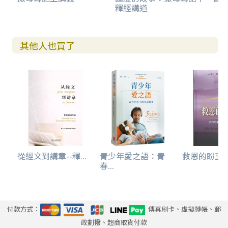
釋經講道
其他人也買了
從經文到講章--釋...
青少年愛之語：青
救恩的盼望--
春...
付款方式：
傳真刷卡、虛擬轉帳、郵
政劃撥、超商取貨付款