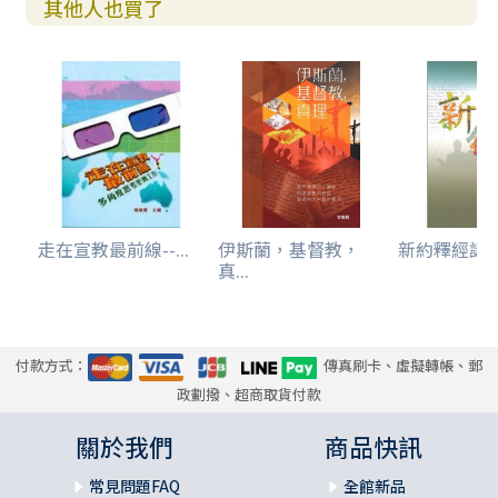
其他人也買了
走在宣教最前線--...
伊斯蘭，基督教，
新約釋經講
真...
付款方式：
傳真刷卡、虛擬轉帳、郵
政劃撥、超商取貨付款
關於我們
商品快訊
常見問題FAQ
全館新品