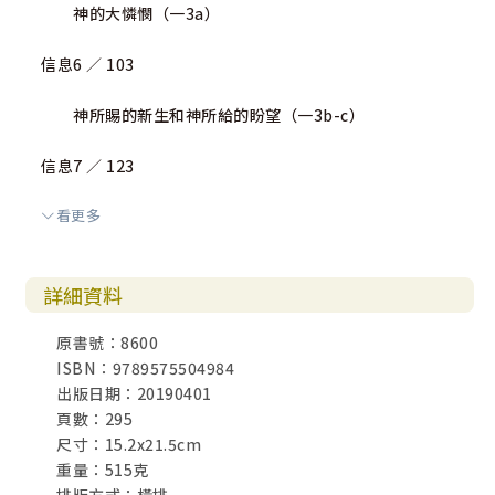
神的大憐憫（一3a）
信息6 ／ 103
神所賜的新生和神所給的盼望（一3b-c）
信息7 ／ 123
看更多
神的目的－得著基業（一4）
信息8 ／ 139
詳細資料
神的目的－天上基業的實質（一4）
原書號：8600
ISBN：9789575504984
信息9 ／ 159
出版日期：20190401
頁數：295
神的保守－救恩的意義（一5）
尺寸：15.2x21.5cm
重量：515克
信息10 ／ 175