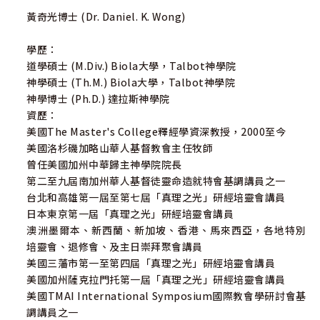
黃奇光博士 (Dr. Daniel. K. Wong)
學歷：
道學碩士 (M.Div.) Biola大學，Talbot神學院
神學碩士 (Th.M.) Biola大學，Talbot神學院
神學博士 (Ph.D.) 達拉斯神學院
資歷：
美國The Master's College釋經學資深教授，2000至今
美國洛杉磯加略山華人基督教會主任牧師
曾任美國加州中華歸主神學院院長
第二至九屆南加州華人基督徒靈命造就特會基調講員之一
台北和高雄第一屆至第七屆「真理之光」研經培靈會講員
日本東京第一屆「真理之光」研經培靈會講員
澳洲墨爾本、新西蘭、新加坡、香港、馬來西亞，各地特別
培靈會、退修會、及主日崇拜聚會講員
美國三藩市第一至第四屆「真理之光」研經培靈會講員
美國加州薩克拉門托第一屆「真理之光」研經培靈會講員
美國TMAI International Symposium國際教會學研討會基
調講員之一