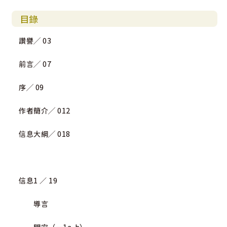
目錄
讚譽╱ 03
前言╱ 07
序╱ 09
作者簡介╱ 012
信息大綱╱ 018
信息1 ／ 19
導言