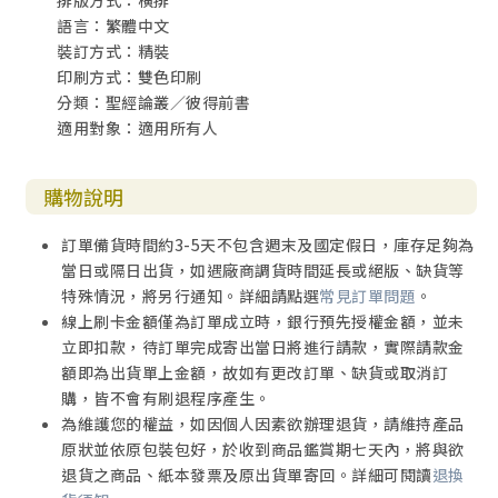
排版方式：橫排
語言：繁體中文
神的保守－救恩的保證（一5）
裝訂方式：精裝
印刷方式：雙色印刷
試驗信心的火（一6-9）
分類：聖經論叢／彼得前書
適用對象：適用所有人
信息11 ／ 191
試煉的目的（一6–7）part one
購物說明
信息12 ／ 209
訂單備貨時間約3-5天不包含週末及國定假日，庫存足夠為
當日或隔日出貨，如遇廠商調貨時間延長或絕版、缺貨等
試煉的目的（一6–7）part two
特殊情況，將另行通知。詳細請點選
常見訂單問題
。
線上刷卡金額僅為訂單成立時，銀行預先授權金額，並未
信息13 ／ 223
立即扣款，待訂單完成寄出當日將進行請款，實際請款金
額即為出貨單上金額，故如有更改訂單、缺貨或取消訂
信心經得起試驗之人的表現和成果（一8–9）part one
購，皆不會有刷退程序產生。
為維護您的權益，如因個人因素欲辦理退貨，請維持產品
信息14 ／ 239
原狀並依原包裝包好，於收到商品鑑賞期七天內，將與欲
退貨之商品、紙本發票及原出貨單寄回。詳細可閱讀
退換
信心經得起試驗之人的表現和成果（一8–9）part two