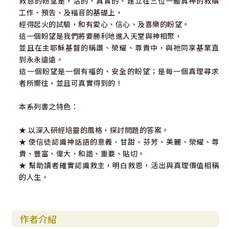
救恩的盼望是，活的、真實的、建立在三位一體真神的救贖
工作、預告、及褔音的基礎上，
經得起火的試驗，和有愛心、信心、及喜樂的盼望。
這一個盼望是我們將要勝利地進入天堂與神相聚，
並且在主耶穌基督的稱讚、榮耀、尊貴中，與祂同享基業直
到永永遠遠。
這一個盼望是一個有福的、安全的盼望；是每一個真理尋求
者所嚮往，並且可真實得到的！
本系列書之特色：
★ 以深入研經培靈的風格，探討問題的答案。
★ 使信徒認識神話語的意義、甘甜、芬芳、美麗、榮耀、尊
貴、豐富、偉大、和諧、重要、貼切。
★ 幫助讀者確實認識救主，明白救恩，活出與真理價值相稱
的人生。
作者介紹