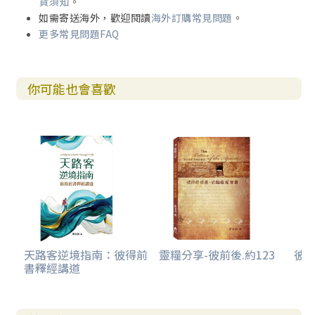
貨須知
。
如需寄送海外，歡迎閱讀
海外訂購常見問題
。
期待信徒救恩的預言（一10-12）
更多常見問題FAQ
信息15 ／ 255
你可能也會喜歡
期待信徒救恩的預言（一10-12）
信息16 ／ 279
歸納與定義
信息17 ／ 287
附錄：基督徒的使命與人生基礎
天路客逆境指南：彼得前
靈糧分享-彼前後.約123
彼
書釋經講道