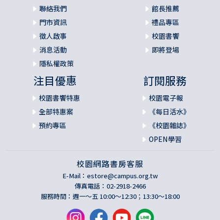
聯絡我們
館長推薦
門市資訊
禮品專區
徵人啟事
校園書饗
消息活動
即將登場
隱私權政策
注目優惠
訂閱服務
校園書饗特惠
校園電子報
全部特惠案
《每日活水》
預約專區
《校園雜誌》
OPEN學習
校園網路書房客服
E-Mail：
estore@campus.org.tw
傳真電話：02-2918-2466
服務時間：週一～五 10:00～12:30；13:30～18:00