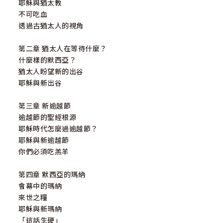
耶穌與猶太教
不可吃血
透過古猶太人的視角
第二章 猶太人在等待什麼？
什麼樣的默西亞？
猶太人盼望新的出谷
耶穌與新出谷
第三章 新逾越節
逾越節的聖經根源
耶穌時代怎麼過逾越節？
耶穌與新逾越節
你們必須吃羔羊
第四章 默西亞的瑪納
會幕中的瑪納
來世之糧
耶穌與新瑪納
「這話生硬」