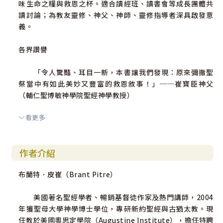
味生命之糧與救恩之杯。適合讀經班、讀書會等成長團體共
讀討論；為教友靈修、神父、神師、靈修指導者深具啟發意
義。
各界讚譽
「令人驚豔、耳目一新，本書讓我們發現：原來彌撒聖
祭當中有如此美妙又豐富的救恩敘事！」──崔寶臣神父
（輔仁聖博敏神學院聖經神學教授）
看更多
「基督宗教各教派對耶穌『生命之糧』的言論有不同的
詮釋，都能在這本書找到解開奧祕的鑰匙。作者引導我們追
根溯源，理解耶穌話語當中的獨特意義。」──杜敬一神父
作者介紹
（聖方濟沙勿略傳教修會會士、聖經學者）
布蘭特．皮崔（Brant Pitre）
「論述清晰有力，見解深刻獨到，你絕對不想錯過這本
好書！」──史考特．韓（Scott Hahn）／美國著名聖經學
美國著名聖經學者、暢銷基督徒作家及熱門講師，2004
者、暢銷天主教作家
年獲聖母大學神學博士學位，專研新約聖經與古猶太教。現
任教於美國奧思定學院（Augustine Institute），擔任特聘
「認識最後晚餐、耶穌在世使命高峰的最佳指引，帶領