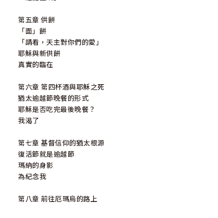
第五章 供餅
「面」餅
「請看，天主對你們的愛」
耶穌與新供餅
真實的臨在
第六章 第四杯酒與耶穌之死
猶太逾越節晚餐的形式
耶穌是否吃完最後晚餐？
我渴了
第七章 基督信仰的猶太根源
復活節就是逾越節
瑪納的身影
為紀念我
第八章 前往厄瑪烏的路上