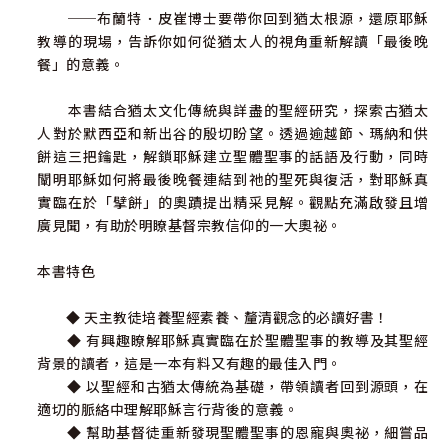
──布蘭特．皮崔博士要帶你回到猶太根源，還原耶穌
教導的現場，告訴你如何從猶太人的視角重新解讀「最後晚
餐」的意義。
本書結合猶太文化傳統與詳盡的聖經研究，探索古猶太
人對於默西亞和新出谷的殷切盼望。透過逾越節、瑪納和供
餅這三把鑰匙，解鎖耶穌建立聖體聖事的話語及行動，同時
闡明耶穌如何將最後晚餐連結到祂的聖死與復活，對耶穌真
實臨在於「擘餅」的奧蹟提出精采見解。觀點充滿啟發且增
廣見聞，有助於明瞭基督宗教信仰的一大奧祕。
本書特色
◆ 天主教徒培養聖經素養、釐清觀念的必讀好書！
◆ 有興趣瞭解耶穌真實臨在於聖體聖事的教導及其聖經
背景的讀者，這是一本有料又有趣的最佳入門。
◆ 以聖經和古猶太傳統為基礎，帶領讀者回到源頭，在
適切的脈絡中理解耶穌言行背後的意義。
◆ 幫助基督徒重新發現聖體聖事的恩寵與奧祕，細嘗品