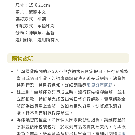
尺寸：15 X 21cm
語言：繁體中文
裝訂方式：平裝
印刷方式：單色印刷
分類：神學類／基督
適用對象：適用所有人
購物說明
訂單備貨時間約3-5天不包含週末及國定假日，庫存足夠為
當日或隔日出貨，如遇廠商調貨時間延長或絕版、缺貨等
特殊情況，將另行通知。詳細請點選
常見訂單問題
。
線上刷卡金額僅為訂單成立時，銀行預先授權金額，並未
立即扣款，待訂單完成寄出當日將進行請款，實際請款金
額即為出貨單上金額，故如有更改訂單、缺貨或取消訂
購，皆不會有刷退程序產生。
為維護您的權益，如因個人因素欲辦理退貨，請維持產品
原狀並依原包裝包好，於收到商品鑑賞期七天內，將與欲
退貨之商品、紙本發票及原出貨單寄回。詳細可閱讀
退換