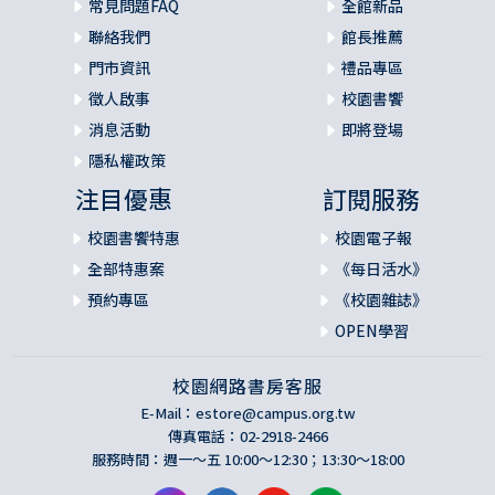
常見問題FAQ
全館新品
聯絡我們
館長推薦
門市資訊
禮品專區
徵人啟事
校園書饗
消息活動
即將登場
隱私權政策
注目優惠
訂閱服務
校園書饗特惠
校園電子報
全部特惠案
《每日活水》
預約專區
《校園雜誌》
OPEN學習
校園網路書房客服
E-Mail：
estore@campus.org.tw
傳真電話：02-2918-2466
服務時間：週一～五 10:00～12:30；13:30～18:00