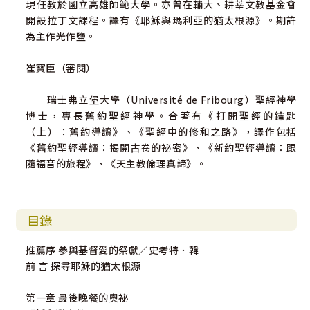
現任教於國立高雄師範大學。亦曾在輔大、耕莘文教基金會
開設拉丁文課程。譯有《耶穌與瑪利亞的猶太根源》。期許
為主作光作鹽。
崔寶臣（審閱）
瑞士弗立堡大學（Université de Fribourg）聖經神學
博士，專長舊約聖經神學。合著有《打開聖經的鑰匙
（上）：舊約導讀》、《聖經中的修和之路》，譯作包括
《舊約聖經導讀：揭開古卷的祕密》、《新約聖經導讀：跟
隨福音的旅程》、《天主教倫理真諦》。
目錄
推薦序 參與基督愛的祭獻／史考特．韓
前 言 探尋耶穌的猶太根源
第一章 最後晚餐的奧祕