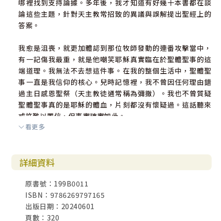
哪裡找到支持論據。多年後，我才知道有好幾十本書都在談
論這些主題，針對天主教常招致的異議與誤解提出聖經上的
答案。
我愈是沮喪，就更加體認到那位牧師發動的連番攻擊當中，
有一記傷我最重，就是他嘲笑耶穌真實臨在於聖體聖事的這
端道理。我無法不去想這件事。在我的整個生活中，聖體聖
事一直是我信仰的核心。兒時記憶裡，我不曾因任何理由錯
過主日感恩聖祭（天主教徒通常稱為彌撒）。我也不曾質疑
聖體聖事真的是耶穌的體血，片刻都沒有懷疑過。這話聽來
或許難以置信，但事實確實如此。
看更多
詳細資料
原書號：199B0011
ISBN：9786269797165
出版日期：20240601
頁數：320