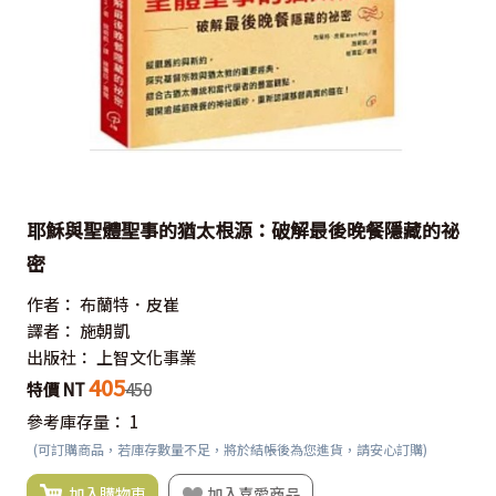
耶穌與聖體聖事的猶太根源：破解最後晚餐隱藏的祕
密
作者：
布蘭特．皮崔
譯者：
施朝凱
出版社：
上智文化事業
405
特價 NT
450
參考庫存量：
1
(可訂購商品，若庫存數量不足，將於結帳後為您進貨，請安心訂購)
加入購物車
加入喜愛商品