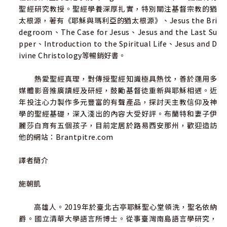
聖經研究教授。聖經學養深厚扎實，特別關注基督宗教的猶
讀者以全新眼光探究聖體聖事的精髓。」──廷畝．葛雷（T
太根源，著有《耶穌與瑪利亞的猶太根源》、Jesus the Bri
im Gray）／美國聖經學者、奧思定學院院長
degroom、The Case for Jesus、Jesus and the Last Su
pper、Introduction to the Spiritual Life、Jesus and D
「以引人入勝、說服力十足的敘述筆法，說明聖體聖事
ivine Christology等暢銷好書。
為何成為耶穌默西亞使命的核心。從古猶太人對新出谷、新
逾越節、新瑪納和新聖殿的信念切入，闡述耶穌建立的聖體
熱愛聖經真理，對傳授聖經知識極具熱忱，善於運用多
聖事如何實現末世救恩的期望。如果你想研究聖體聖事的聖
媒體影音推廣讀經及研經，鼓勵基督徒重新與耶穌相遇。近
經根據，這是必讀佳作。」──艾德華．斯里（Edward Sr
年投注心力製作多元豐富的有聲產品，探討天主教信仰及神
i）／美國天主教神學家、《跟隨我：重拾門徒的初心》作者
學的聖經基礎，深入淺出的內容大受好評。布蘭特和妻子伊
麗莎白育有五個孩子，目前定居於路易西安那州，歡迎造訪
「在感恩聖祭中會晤基督，親見天主對世人的愛，這是
他的網站：Brantpitre.com
多麼絕妙動人的觀點！」──卡爾．安德森（Carl A. Anders
on）／哥倫布騎士團團長
譯者簡介
「雅俗共賞、深入淺出且兼具學術內涵，精闢解析聖經
施朝凱
的含意與脈絡，令人興味盎然！」──馬修．雷弗寧（Matt
hew Levering）／美國知名神學教授
高雄人。2019年於臺北古亭耶穌聖心堂領洗，聖名依納
爵。國立清華大學語言所博士。從事臺灣南島語言學研究，