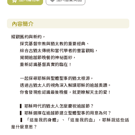
內容簡介
縱觀舊約與新約，
探究基督宗教與猶太教的重要經典、
綜合古猶太傳統和當代學者的豐富觀點，
揭開逾越節晚餐的神祕面紗，
重新認識基督真實的臨在！
一起探尋耶穌與聖體聖事的猶太根源，
透過古猶太人的視角深入解讀耶穌的逾越奧蹟。
你會發現愈認識最後晚餐，就更瞭解天主的愛！
▍耶穌時代的猶太人怎麼慶祝逾越節？
▍耶穌選擇在逾越節建立聖體聖事的用意為何？
▍「這是我的身體」、「這是我的血」，耶穌說這些話
是什麼意思？