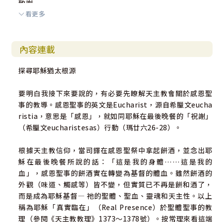
致謝
看更多
研讀指南
註釋
附錄 天主教／基督教聖經目錄對照表
內容連載
探尋耶穌猶太根源
要明白我接下來要說的，有必要先瞭解天主教會關於感恩聖
事的教導。感恩聖事的英文是Eucharist，源自希臘文eucha
ristia，意思是「感恩」，就如同耶穌在最後晚餐的「祝謝」
（希臘文eucharistesas）行動（瑪廿六26-28）。
根據天主教信仰，當司鐸在感恩聖祭中拿起餅酒，並念出耶
穌在最後晚餐所說的話：「這是我的身體……這是我的
血」，感恩聖事的餅酒實在轉變為基督的體血。雖然餅酒的
外觀（味道、觸感等）皆不變，但實質已不再是餅和酒了，
而是成為耶穌基督― 祂的聖體、聖血、靈魂和天主性。以上
稱為耶穌「真實臨在」（Real Presence）於聖體聖事的教
理（參閱《天主教教理》1373～1378號）。按常理來看這端