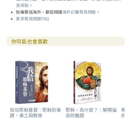
貨須知
。
如需寄送海外，歡迎閱讀
海外訂購常見問題
。
更多常見問題FAQ
你可能也會喜歡
我信耶穌基督：耶穌的事
耶穌，為什麼？：解開福
釋
蹟、事工與教導
音的難題
的