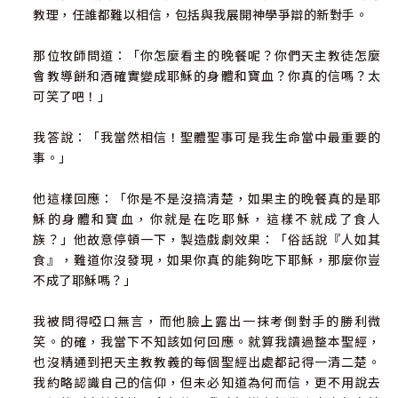
教理，任誰都難以相信，包括與我展開神學爭辯的新對手。
那位牧師問道：「你怎麼看主的晚餐呢？你們天主教徒怎麼
會教導餅和酒確實變成耶穌的身體和寶血？你真的信嗎？太
可笑了吧！」
我答說：「我當然相信！聖體聖事可是我生命當中最重要的
事。」
他這樣回應：「你是不是沒搞清楚，如果主的晚餐真的是耶
穌的身體和寶血，你就是在吃耶穌，這樣不就成了食人
族？」他故意停頓一下，製造戲劇效果：「俗話說『人如其
食』，難道你沒發現，如果你真的能夠吃下耶穌，那麼你豈
不成了耶穌嗎？」
我被問得啞口無言，而他臉上露出一抹考倒對手的勝利微
笑。的確，我當下不知該如何回應。就算我讀過整本聖經，
也沒精通到把天主教教義的每個聖經出處都記得一清二楚。
我約略認識自己的信仰，但未必知道為何而信，更不用說去