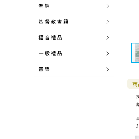
聖 經
基 督 教 書 籍
新 舊 約 聖 經
福 音 禮 品
簡 體 聖 經
聖 經 論 叢
和 合 本
一 般 禮 品
英 文 聖 經
神 學 類
福 音 飾 品 配 件
和 合 本 標 點
參 考 書 工 具 書
音 樂
外 文 聖 經
實 踐 神 學
福 音 家 飾 用 品
一 般 卡 片
新 標 點 和 合 本
K J V
摩 西 五 經
系 統 神 學
福 音 項 鍊
讀 經 法
商
中 外 文 聖 經
教 會 歷 史
福 音 生 活 雜 貨
一 般 文 具
詩 本 樂 譜
和 合 本 修 訂 版
E S V
歷 史 書
神 、 創 造
宣 教 差 傳
福 音 耳 環 / 耳 夾
福 音 桌 飾 品
萬 用 卡
釋 經 法
創 世 記
註 釋 本 聖 經
生 命 造 就
福 音 食 器 廚 房
食 器 廚 房
C D
現 代 中 文 譯 本
G N B
和 合 本 / N I V
舊 約 註 釋
基 督
社 會 參 與
歷 史
福 音 手 環 / 手 鍊
福 音 布 軸 掛 畫
福 音 服 飾 布 品
貼 紙
日 記 . 筆 記
音 樂 叢 書
聖 經 概 論
出 埃 及 記
約 書 亞 記
選 摘 本
見 證 傳 記
福 音 文 具
傢 俱 燈 飾
新 譯 本
其 他 英 文 聖 經
和 合 本 / N K J V
新 約 註 釋
聖 靈
教 牧
中 國 歷 史
初 信 造 就
福 音 戒 指
福 音 壁 掛 框 匾
福 音 鐘 錶 類
福 音 收 納 瓶 罐
明 信 片 . 書 籤
鉛 筆 袋 盒
杯 盤 壺 碗
詩 歌 本 譜
中 文 詩 歌 演 唱 C D
聖 經 史 地
利 未 記
士 師 記
#
𝘐
福 音 佈 道
福 音 卡 片
新 漢 語 譯 本
新 標 點 和 合 本 / K J V
智 慧 詩 歌 書
救 恩
其 它 團 契
外 國 歷 史
禱 告
福 音 見 證
福 音 胸 針 / 別 針
福 音 相 框
福 音 磁 鐵
福 音 食 品 / 飲 品
福 音 資 料 夾 袋
筆 類
食 品
節 慶 樂 譜
外 文 詩 歌 演 唱 C D
聖 經 歷 史
民 數 記
路 得 記
輔 導
馬 克 杯 / 咖 啡 杯