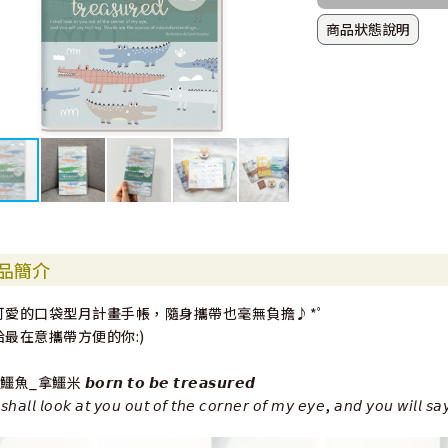
商品狀態說明
品簡介
可愛的口袋型月計畫手帳，隨身攜帶也毫無負擔♪*ﾟ
給最在意攜帶方便的你:)
鱷魚_拿鱷米 𝙗𝙤𝙧𝙣 𝙩𝙤 𝙗𝙚 𝙩𝙧𝙚𝙖𝙨𝙪𝙧𝙚𝙙
 𝘴𝘩𝘢𝘭𝘭 𝘭𝘰𝘰𝘬 𝘢𝘵 𝘺𝘰𝘶 𝘰𝘶𝘵 𝘰𝘧 𝘵𝘩𝘦 𝘤𝘰𝘳𝘯𝘦𝘳 𝘰𝘧 𝘮𝘺 𝘦𝘺𝘦, 𝘢𝘯𝘥 𝘺𝘰𝘶 𝘸𝘪𝘭𝘭 𝘴𝘢