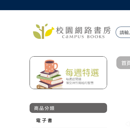
首
商品分類
電 子 書