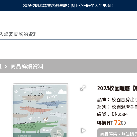
2026校園網路書房週年慶：與上帝同行的人生地圖！
頁
商品詳細資料
2025校園週曆
品牌：
校園書房出
系列：
校園週曆手
編號：
DN2504
72
特價 NT
80
商品停售，無法購