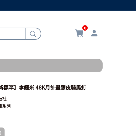
0
【新標竿】拿鱷米 48K月計畫膠皮騎馬釘
版社
冊系列
買