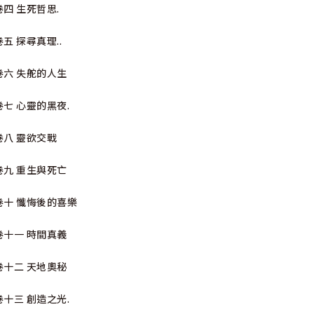
卷四 生死哲思.
卷五 探尋真理..
卷六 失舵的人生
卷七 心靈的黑夜.
卷八 靈欲交戰
卷九 重生與死亡
卷十 懺悔後的喜樂
卷十一 時間真義
卷十二 天地奧秘
卷十三 創造之光.