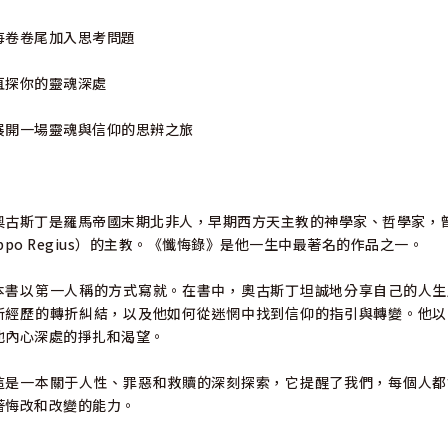
每卷卷尾加入思考問題
直探你的靈魂深處
展開一場靈魂與信仰的思辨之旅
奧古斯丁是羅馬帝國末期北非人，早期西方天主教的神學家、哲學家，
ippo Regius）的主教。《懺悔錄》是他一生中最著名的作品之一。
本書以第一人稱的方式寫就。在書中，奧古斯丁坦誠地分享自己的人生
所經歷的轉折糾結，以及他如何從迷惘中找到信仰的指引與轉變。他以
他內心深處的掙扎和渴望。
這是一本關于人性、罪惡和救贖的深刻探索，它提醒了我們，每個人都
著悔改和改變的能力。