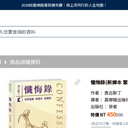
2026校園網路書房週年慶：與上帝同行的人生地圖！
頁
商品詳細資料
懺悔錄(新譯本 繁
作者：
奧古斯丁
譯者：
真哪噠出版
出版社：
使者
450
特價 NT
500
(商品可訂購，結帳後立