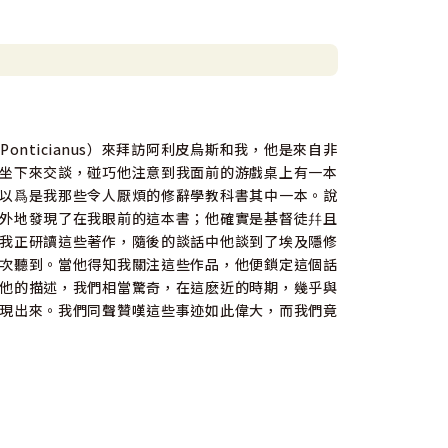
ticianus）來拜訪阿利皮烏斯和我，他是來自非
坐下來交談，碰巧他注意到我面前的游戲桌上有一本
以爲是我那些令人厭煩的修辭學教科書其中一本。說
外地發現了在我眼前的這本書；他確實是基督徒幷且
我正研讀這些著作，隨後的談話中他談到了埃及隱修
次聽到。當他得知我關注這些作品，他便鎖定這個話
他的描述，我們相當驚奇，在這麽近的時期，幾乎與
現出來。我們同聲贊嘆這些事迹如此偉大，而我們竟