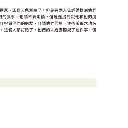
返家，因爲天色漸暗了。但是另兩人告訴蓬提尚他們
們的服事，也請不要阻饒。但是蓬提尚說他和他的朋
幷祝賀他們的朋友，幷請他們代禱，便帶著追求功名
。這倆人都訂婚了，他們的未婚妻聽說了這件事，便
己，因我背著自己，不願自我審視。現在你讓我面對
厭惡自己；却又發現無處躲藏。我想把目光從自己身
己的罪孽幷恨惡它。我早知道，但表現得仿佛不知道