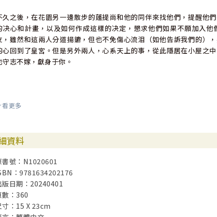
不久之後，在花園另一邊散步的蓬提尚和他的同伴來找他們，提醒他們
的决心和計畫，以及如何作成這樣的决定，懇求他們如果不願加入他
友，雖然和這兩人分道揚鑣，但也不免傷心流泪（如他告訴我們的），
的心回到了皇宮。但是另外兩人，心系天上的事，從此隱居在小屋之中
也守志不嫁，獻身于你。
看更多
6.
蓬提尚講這故事的時候，你，哦主啊，你在我背後拉著我，使我面對自
細資料
自己，使我看到我是多麽醜陋，多麽彎曲和骯髒，滿是斑點和潰瘍。我
上移開，他則繼續他的叙述，而你又把我自己推到我眼前，使我醒悟自
原書號：N1020601
它的存在。我睜一隻眼閉一隻眼，裝作沒看到，然後忘了它。
SBN：9781634202176
出版日期：20240401
頁數：360
寸：15 X 23cm
7.