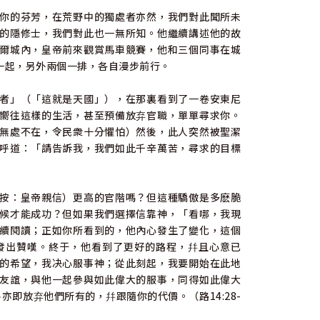
你的芬芳，在荒野中的獨處者亦然，我們對此聞所未
的隱修士，我們對此也一無所知。他繼續講述他的故
爾城內，皇帝前來觀賞馬車競賽，他和三個同事在城
一起，另外兩個一排，各自漫步前行。
者」（「這就是天國」），在那裏看到了一卷安東尼
嚮往這樣的生活，甚至預備放弃官職，單單尋求你。
無處不在，令民衆十分懼怕）然後，此人突然被聖潔
呼道：「請告訴我，我們如此千辛萬苦，尋求的目標
按：皇帝親信）更高的官階嗎？但這種驕傲是多麽脆
候才能成功？但如果我們選擇信靠神，「看哪，我現
續閱讀；正如你所看到的，他內心發生了變化，這個
發出贊嘆。終于，他看到了更好的路程，幷且心意已
的希望，我决心服事神；從此刻起，我要開始在此地
友誼，與他一起參與如此偉大的服事，同得如此偉大
即放弃他們所有的，幷跟隨你的代價。（路14:28-