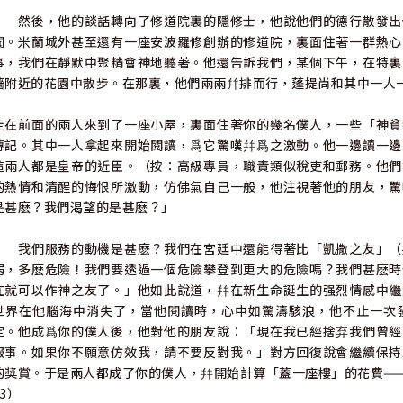
然後，他的談話轉向了修道院裏的隱修士，他說他們的德行散發出
聞。米蘭城外甚至還有一座安波羅修創辦的修道院，裏面住著一群熱心
事，我們在靜默中聚精會神地聽著。他還告訴我們，某個下午，在特裏
墻附近的花園中散步。在那裏，他們兩兩幷排而行，蓬提尚和其中一人
走在前面的兩人來到了一座小屋，裏面住著你的幾名僕人，一些「神貧
傳記。其中一人拿起來開始閱讀，爲它驚嘆幷爲之激動。他一邊讀一邊
這兩人都是皇帝的近臣。（按：高級專員，職責類似稅吏和郵務。他們
的熱情和清醒的悔恨所激動，仿佛氣自己一般，他注視著他的朋友，驚
是甚麽？我們渴望的是甚麽？」
我們服務的動機是甚麽？我們在宮廷中還能得著比「凱撒之友」（
弱，多麽危險！我們要透過一個危險攀登到更大的危險嗎？我們甚麽時
在就可以作神之友了。」他如此說道，幷在新生命誕生的强烈情感中繼
世界在他腦海中消失了，當他閱讀時，心中如驚濤駭浪，他不止一次
定。他成爲你的僕人後，他對他的朋友說：「現在我已經捨弃我們曾經
服事。如果你不願意仿效我，請不要反對我。」對方回復說會繼續保持
的獎賞。于是兩人都成了你的僕人，幷開始計算「蓋一座樓」的花費——亦
33）