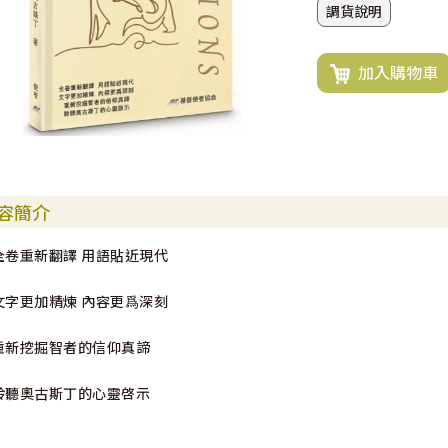
調貨說明
加入購物車
容簡介
全卷重新翻譯 用語貼近現代
文字更加精煉 內容更爲深刻
重新挖掘智者的信仰真諦
聆聽奧古斯丁的心靈啓示