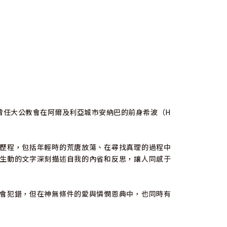
曾任大公教會在阿爾及利亞城市安納巴的前身希波（H
歷程，包括年輕時的荒唐放蕩、在尋找真理的過程中
生動的文字深刻描述自我的內省和反思，讓人同感于
會犯錯，但在神無條件的愛與憐憫恩典中，也同時有