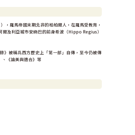
0年8月28日），羅馬帝國末期北非的柏柏爾人，在羅馬受教育，
利亞城市安納巴的前身希波（Hippo Regius）
錄》被稱爲西方歷史上「第一部」自傳，至今仍被傳
》、《論美與適合》等