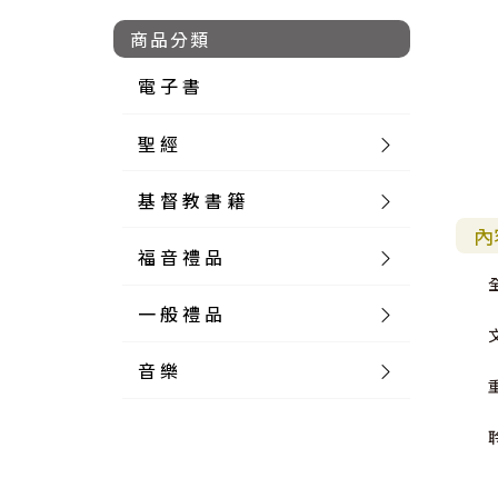
商品分類
電 子 書
聖 經
基 督 教 書 籍
新 舊 約 聖 經
內
福 音 禮 品
簡 體 聖 經
聖 經 論 叢
和 合 本
一 般 禮 品
英 文 聖 經
神 學 類
福 音 飾 品 配 件
和 合 本 標 點
參 考 書 工 具 書
音 樂
外 文 聖 經
實 踐 神 學
福 音 家 飾 用 品
一 般 卡 片
新 標 點 和 合 本
K J V
摩 西 五 經
系 統 神 學
福 音 項 鍊
讀 經 法
中 外 文 聖 經
教 會 歷 史
福 音 生 活 雜 貨
一 般 文 具
詩 本 樂 譜
和 合 本 修 訂 版
E S V
歷 史 書
神 、 創 造
宣 教 差 傳
福 音 耳 環 / 耳 夾
福 音 桌 飾 品
萬 用 卡
釋 經 法
創 世 記
註 釋 本 聖 經
生 命 造 就
福 音 食 器 廚 房
食 器 廚 房
C D
現 代 中 文 譯 本
G N B
和 合 本 / N I V
舊 約 註 釋
基 督
社 會 參 與
歷 史
福 音 手 環 / 手 鍊
福 音 布 軸 掛 畫
福 音 服 飾 布 品
貼 紙
日 記 . 筆 記
音 樂 叢 書
聖 經 概 論
出 埃 及 記
約 書 亞 記