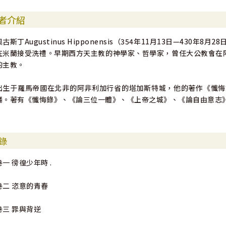
者介紹
奧古斯丁Augustinus Hipponensis（354年11月13日—43
在米蘭接受洗禮。早期西方天主教的神學家、哲學家，曾任大公教會在阿爾及
的主教。
出生于羅馬帝國在北非的阿非利加行省的塔加斯特城，他的著作《懺悔
誦。著有《懺悔錄》、《論三位一體》、《上帝之城》、《論自由意志
錄
卷一 徬徨少年時 .
卷二 恣意的青春
卷三 罪與背逆