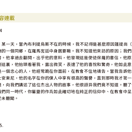
容連載
4
某一天，當內布利提烏斯不在的時候，我不記得是甚麽原因蓬提尚（Pon
洲的一個同鄉，在羅馬宮廷中身居要職。我不知道他來訪的原因；我們
書。他拿過去翻閱，出乎他的意料，他發現這是使徒保羅的書信，他原
到這裏，他抬頭看著我，露出微笑，表達了他的喜悅和驚奇，他如此意
是一個忠心的人，他經常跪在你面前，在教會不住地禱告。當我告訴他
士安東尼，他的名字在你的僕人中享有很高的聲譽，直到那時我才第一
題，向我們講述了這位杰出人物的故事，他很訝异我們竟不知道。聽了
我們同一時代，你屬靈的作爲如此確切地在純正的信仰中、在教會中呈
從未聽聞。
5.