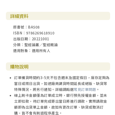
詳細資料
原書號：BA508
ISBN：9786269618910
出版日期：20221001
分類：聖經論叢／聖經概論
適用對象：適用所有人
購物說明
訂單備貨時間約3-5天不包含週末及國定假日，庫存足夠為
當日或隔日出貨，如遇廠商調貨時間延長或絕版、缺貨等
特殊情況，將另行通知。詳細請點選
常見訂單問題
。
線上刷卡金額僅為訂單成立時，銀行預先授權金額，並未
立即扣款，待訂單完成寄出當日將進行請款，實際請款金
額即為出貨單上金額，故如有更改訂單、缺貨或取消訂
購，皆不會有刷退程序產生。