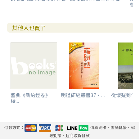
督
其他人也買了
聖典《新約經卷》
明道研經叢書37·...
從懷疑到信
縱...
付款方式：
傳真刷卡、虛擬轉帳、郵
政劃撥、超商取貨付款