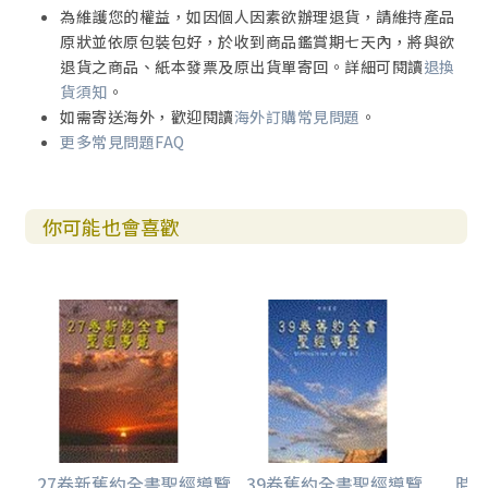
為維護您的權益，如因個人因素欲辦理退貨，請維持產品
原狀並依原包裝包好，於收到商品鑑賞期七天內，將與欲
退貨之商品、紙本發票及原出貨單寄回。詳細可閱讀
退換
貨須知
。
如需寄送海外，歡迎閱讀
海外訂購常見問題
。
更多常見問題FAQ
你可能也會喜歡
27卷新舊約全書聖經導覽
39卷舊約全書聖經導覽
時