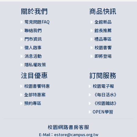
關於我們
商品快訊
常見問題FAQ
全館新品
聯絡我們
館長推薦
門市資訊
禮品專區
徵人啟事
校園書饗
消息活動
即將登場
隱私權政策
注目優惠
訂閱服務
校園書饗特惠
校園電子報
全部特惠案
《每日活水》
預約專區
《校園雜誌》
OPEN學習
校園網路書房客服
E-Mail：
estore@campus.org.tw