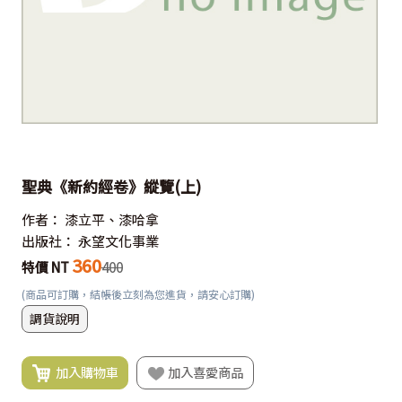
聖典《新約經卷》縱覽(上)
作者：
漆立平、漆哈拿
出版社：
永望文化事業
360
特價 NT
400
(商品可訂購，結帳後立刻為您進貨，請安心訂購)
調貨說明
加入購物車
加入喜愛商品